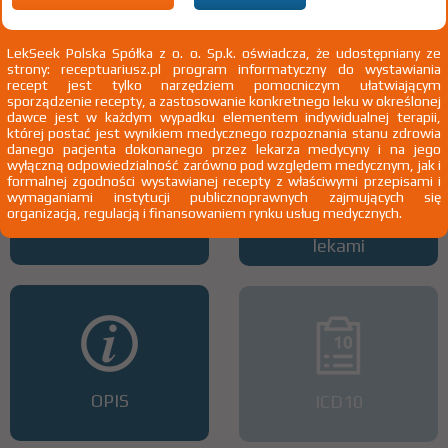
Wszystkie dawki leku
ATC
LekSeek Polska Spółka z o. o. Sp.k. oświadcza, że udostępniany ze
strony: receptuariusz.pl program informatyczny do wystawiania
recept jest tylko narzędziem pomocniczym ułatwiającym
sporządzenie recepty, a zastosowanie konkretnego leku w określonej
dawce jest w każdym wypadku elementem indywidualnej terapii,
której postać jest wynikiem medycznego rozpoznania stanu zdrowia
danego pacjenta dokonanego przez lekarza medycyny i na jego
wyłączną odpowiedzialność zarówno pod względem medycznym, jak i
formalnej zgodności wystawianej recepty z właściwymi przepisami i
wymaganiami instytucji publicznoprawnych zajmujących się
organizacją, regulacją i finansowaniem rynku usług medycznych.
Interakcje z lekami
Interakcje z wieloma
lekami
OPIS
ICD10