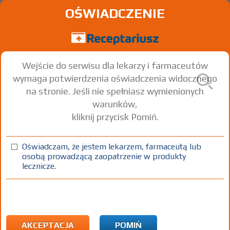
OŚWIADCZENIE
Wejście do serwisu dla lekarzy i farmaceutów
wymaga potwierdzenia oświadczenia widocznego
na stronie. Jeśli nie spełniasz wymienionych
warunków,
kliknij przycisk Pomiń.
Prontoderm Nasal Gel
Oświadczam, że jestem lekarzem, farmaceutą lub
żel
1 but. 30 ml
Na skórę
osobą prowadzącą zaopatrzenie w produkty
lecznicze.
100%
WMo
33,00
AKCEPTACJA
POMIŃ