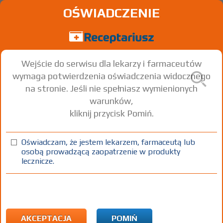
OŚWIADCZENIE
Wejście do serwisu dla lekarzy i farmaceutów
wymaga potwierdzenia oświadczenia widocznego
na stronie. Jeśli nie spełniasz wymienionych
warunków,
kliknij przycisk Pomiń.
Prostamol uno
Serenoa repens extract
Oświadczam, że jestem lekarzem, farmaceutą lub
osobą prowadzącą zaopatrzenie w produkty
kaps.
320 mg
60 szt.
Doustnie
lecznicze.
100%
OTC
71,08
AKCEPTACJA
POMIŃ