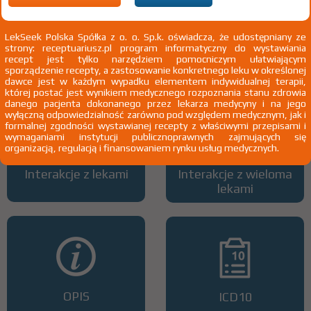
LekSeek Polska Spółka z o. o. Sp.k. oświadcza, że udostępniany ze
strony: receptuariusz.pl program informatyczny do wystawiania
Wszystkie dawki leku
ATC
recept jest tylko narzędziem pomocniczym ułatwiającym
sporządzenie recepty, a zastosowanie konkretnego leku w określonej
dawce jest w każdym wypadku elementem indywidualnej terapii,
której postać jest wynikiem medycznego rozpoznania stanu zdrowia
danego pacjenta dokonanego przez lekarza medycyny i na jego
wyłączną odpowiedzialność zarówno pod względem medycznym, jak i
formalnej zgodności wystawianej recepty z właściwymi przepisami i
wymaganiami instytucji publicznoprawnych zajmujących się
organizacją, regulacją i finansowaniem rynku usług medycznych.
Interakcje z lekami
Interakcje z wieloma
lekami
OPIS
ICD10