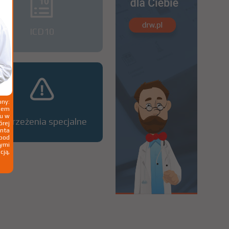
ICD10
ny:
ziem
ku w
Ostrzeżenia specjalne
órej
nta
 pod
wymi
cją,