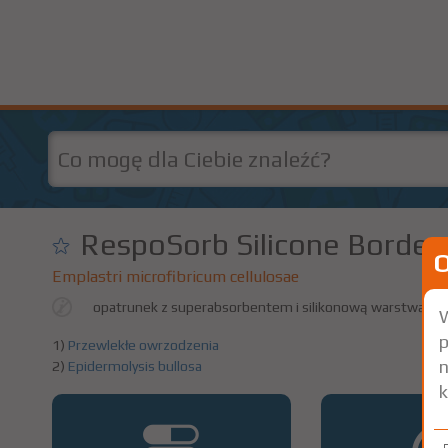
RespoSorb Silicone Border
Emplastri microfibricum cellulosae
opatrunek z superabsorbentem i silikonową warstwą k
W
p
1)
Przewlekłe owrzodzenia
n
2)
Epidermolysis bullosa
k