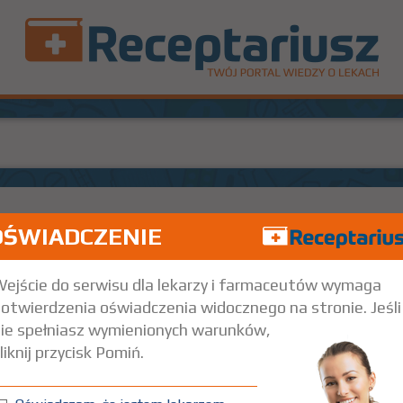
OŚWIADCZENIE
100
WM
32,
ontaktową
17,5x17,5 cm
1 szt.
Na skórę
ejście do serwisu dla lekarzy i farmaceutów wymaga
otwierdzenia oświadczenia widocznego na stronie. Jeśli
ie spełniasz wymienionych warunków,
liknij przycisk Pomiń.