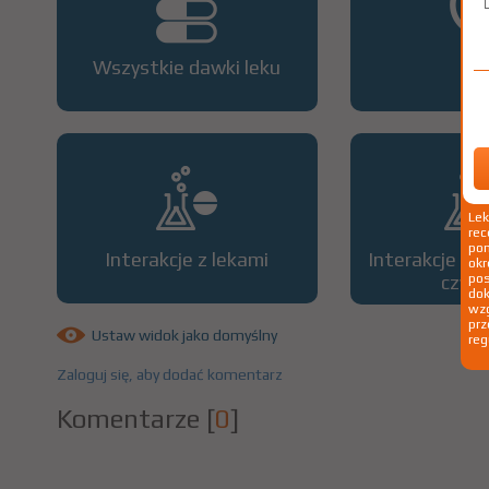
Wszystkie dawki leku
OP
Le
rec
pom
Interakcje z lekami
Interakcje z 
okr
czyn
po
dok
wzg
prz
Ustaw widok jako domyślny
reg
Zaloguj się, aby dodać komentarz
Komentarze
[
0
]