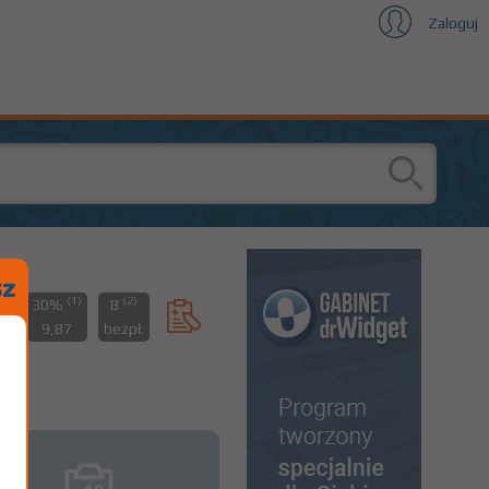
Zaloguj
(1)
(2)
%
30%
B
89
9,87
bezpł.