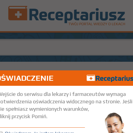
OŚWIADCZENIE
5 mg
28 fiol.
Iniekcje
ejście do serwisu dla lekarzy i farmaceutów wymaga
otwierdzenia oświadczenia widocznego na stronie. Jeśli
ie spełniasz wymienionych warunków,
liknij przycisk Pomiń.