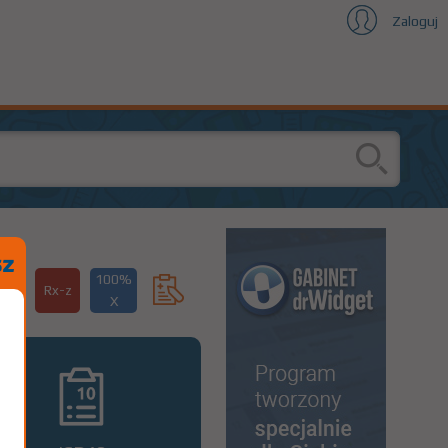
Zaloguj
100%
Rx-z
X