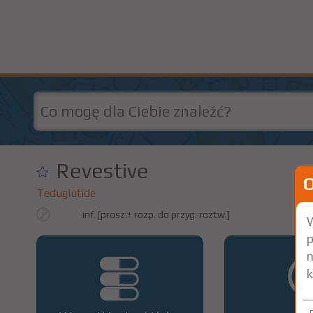
Revestive
Teduglutide
inf. [prosz.+ rozp. do przyg. roztw.]
W
p
n
k