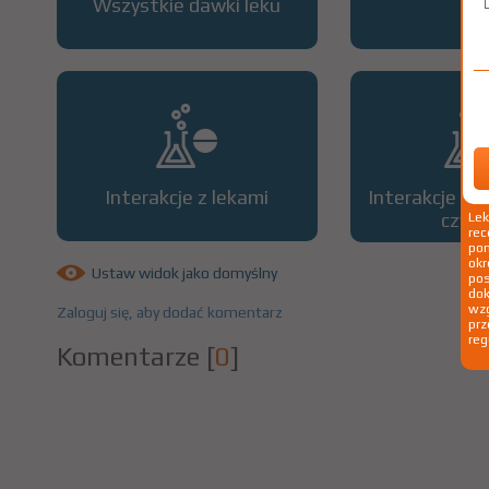
Wszystkie dawki leku
OP
Interakcje z lekami
Interakcje z 
czyn
Le
rec
pom
okr
Ustaw widok jako domyślny
po
dok
wzg
Zaloguj się, aby dodać komentarz
prz
reg
Komentarze
[
0
]