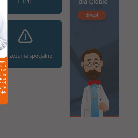
ICD10
Ostrzeżenia specjalne
ny:
ziem
ku w
órej
nta
 pod
wymi
cją,