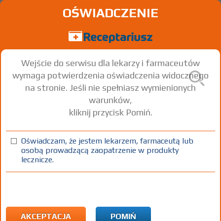
OŚWIADCZENIE
Wejście do serwisu dla lekarzy i farmaceutów
wymaga potwierdzenia oświadczenia widocznego
na stronie. Jeśli nie spełniasz wymienionych
warunków,
kliknij przycisk Pomiń.
Rivanol 0,1% Coel
Oświadczam, że jestem lekarzem, farmaceutą lub
płyn do stos. na skórę
1 but. 250 g
Na skórę
osobą prowadzącą zaopatrzenie w produkty
lecznicze.
100%
OTC
5,90
AKCEPTACJA
POMIŃ