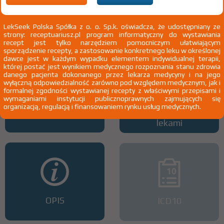
Wszystkie dawki leku
ATC
LekSeek Polska Spółka z o. o. Sp.k. oświadcza, że udostępniany ze
strony: receptuariusz.pl program informatyczny do wystawiania
recept jest tylko narzędziem pomocniczym ułatwiającym
sporządzenie recepty, a zastosowanie konkretnego leku w określonej
dawce jest w każdym wypadku elementem indywidualnej terapii,
której postać jest wynikiem medycznego rozpoznania stanu zdrowia
danego pacjenta dokonanego przez lekarza medycyny i na jego
wyłączną odpowiedzialność zarówno pod względem medycznym, jak i
formalnej zgodności wystawianej recepty z właściwymi przepisami i
wymaganiami instytucji publicznoprawnych zajmujących się
organizacją, regulacją i finansowaniem rynku usług medycznych.
Interakcje z lekami
Interakcje z wieloma
lekami
OPIS
ICD10