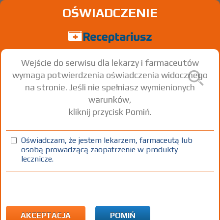
OŚWIADCZENIE
Wejście do serwisu dla lekarzy i farmaceutów
wymaga potwierdzenia oświadczenia widocznego
na stronie. Jeśli nie spełniasz wymienionych
warunków,
kliknij przycisk Pomiń.
Rupiron
Rupatadine
Oświadczam, że jestem lekarzem, farmaceutą lub
osobą prowadzącą zaopatrzenie w produkty
tabl.
10 mg
30 szt.
Doustnie
lecznicze.
100%
Rx
18,77
AKCEPTACJA
POMIŃ