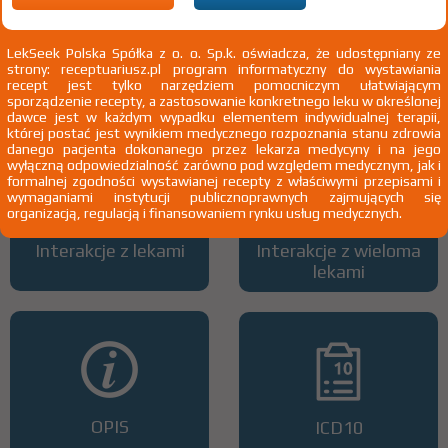
LekSeek Polska Spółka z o. o. Sp.k. oświadcza, że udostępniany ze
strony: receptuariusz.pl program informatyczny do wystawiania
Wszystkie dawki leku
ATC
recept jest tylko narzędziem pomocniczym ułatwiającym
sporządzenie recepty, a zastosowanie konkretnego leku w określonej
dawce jest w każdym wypadku elementem indywidualnej terapii,
której postać jest wynikiem medycznego rozpoznania stanu zdrowia
danego pacjenta dokonanego przez lekarza medycyny i na jego
wyłączną odpowiedzialność zarówno pod względem medycznym, jak i
formalnej zgodności wystawianej recepty z właściwymi przepisami i
wymaganiami instytucji publicznoprawnych zajmujących się
organizacją, regulacją i finansowaniem rynku usług medycznych.
Interakcje z lekami
Interakcje z wieloma
lekami
OPIS
ICD10