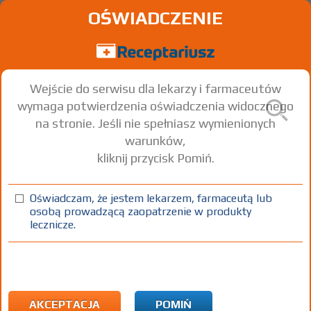
OŚWIADCZENIE
Wejście do serwisu dla lekarzy i farmaceutów
wymaga potwierdzenia oświadczenia widocznego
na stronie. Jeśli nie spełniasz wymienionych
warunków,
kliknij przycisk Pomiń.
®
Simvasterol
Simvastatin
Oświadczam, że jestem lekarzem, farmaceutą lub
osobą prowadzącą zaopatrzenie w produkty
tabl. powl.
20 mg
28 szt.
Doustnie
lecznicze.
(1)
(2)
(3)
100%
30%
75+
DZ
Rx
14,39
9,64
bezpł.
bezpł.
1) Refundacja we wszystkich zarejestrowanych wskazaniach. (Patrz
wskazania przy opisie leku) Wskazania pozarejestracyjne: Ciężka
AKCEPTACJA
POMIŃ
wtórna hipercholesterolemia u dzieci w wieku od 10 do 18 rż. (z