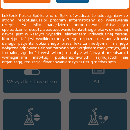
wysokim ryzykiem powikłań sercowo-naczyniowych oraz przy braku
skuteczności leczenia niefarmakologicznego) w przebiegu:
niewydolności nerek lub zespołu nerczycowego, lub cukrzycy typu I (z
LekSeek Polska Spółka z o. o. Sp.k. oświadcza, że udostępniany ze
towarzyszącą mikroalbuminurią lub niewydolnością nerek), lub
strony: receptuariusz.pl program informatyczny do wystawiania
otrzymujących terapię antyretrowirusową, lub po przeszczepianiu
recept jest tylko narzędziem pomocniczym ułatwiającym
narządów
Pokaż wskazania chpl.
sporządzenie recepty, a zastosowanie konkretnego leku w określonej
2)
Pacjenci 65+
dawce jest w każdym wypadku elementem indywidualnej terapii,
której postać jest wynikiem medycznego rozpoznania stanu zdrowia
3)
Pacjenci do ukończenia 18 roku życia
danego pacjenta dokonanego przez lekarza medycyny i na jego
wyłączną odpowiedzialność zarówno pod względem medycznym, jak i
formalnej zgodności wystawianej recepty z właściwymi przepisami i
wymaganiami instytucji publicznoprawnych zajmujących się
organizacją, regulacją i finansowaniem rynku usług medycznych.
Wszystkie dawki leku
ATC