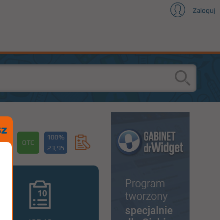
Zaloguj
100%
OTC
23,95