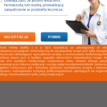
Oświadczam, że jestem lekarzem,
IS
ATC
farmaceutą lub osobą prowadzącą
zaopatrzenie w produkty lecznicze.
AKCEPTACJA
POMIŃ
substancjami
Interakcje z wieloma
nymi
lekami
kSeek Polska Spółka z o. o. Sp.k. oświadcza, że udostępniany ze stro
eptuariusz.pl program informatyczny do wystawiania recept jest tylko narzęd
ocniczym ułatwiającym sporządzenie recepty, a zastosowanie konkretnego le
eślonej dawce jest w każdym wypadku elementem indywidualnej terapii, kt
stać jest wynikiem medycznego rozpoznania stanu zdrowia danego pacje
onanego przez lekarza medycyny i na jego wyłączną odpowiedzialność zarówno
lędem medycznym, jak i formalnej zgodności wystawianej recepty z właści
episami i wymaganiami instytucji publicznoprawnych zajmujących się organiza
ulacją i finansowaniem rynku usług medycznych.