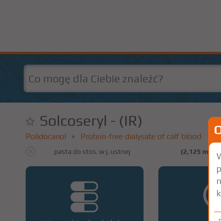
Solcoseryl - (IR)
Polidocanol
Protein-free dialysate of calf blood
+
pasta do stos. w j. ustnej
(2,125 mg+ 
W
p
n
k