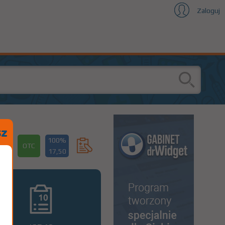
Zaloguj
100%
OTC
17,50