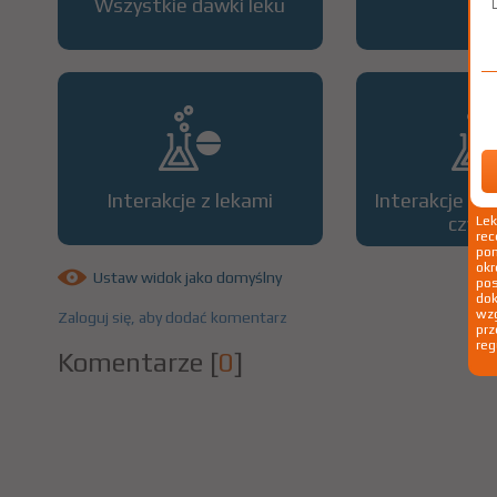
Wszystkie dawki leku
OP
Interakcje z lekami
Interakcje z 
czyn
Le
rec
pom
okr
Ustaw widok jako domyślny
po
dok
wzg
Zaloguj się, aby dodać komentarz
prz
reg
Komentarze
[
0
]