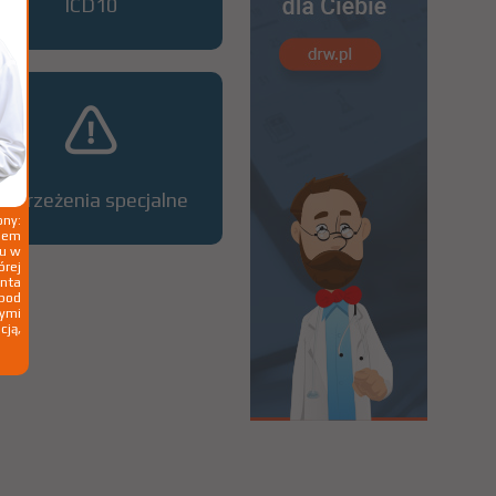
ICD10
Ostrzeżenia specjalne
ny:
ziem
ku w
órej
nta
 pod
wymi
cją,