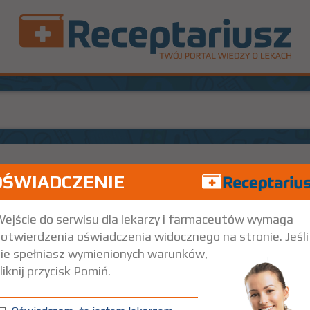
OŚWIADCZENIE
mg)/ml
1 but. 10 ml
Do nosa
ejście do serwisu dla lekarzy i farmaceutów wymaga
otwierdzenia oświadczenia widocznego na stronie. Jeśli
ie spełniasz wymienionych warunków,
liknij przycisk Pomiń.