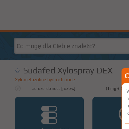
Sudafed Xylospray DEX
Xylometazoline hydrochloride
aerozol do nosa [roztw.]
(1 mg + 50 
W
p
n
k