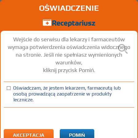
OŚWIADCZENIE
Wejście do serwisu dla lekarzy i farmaceutów
wymaga potwierdzenia oświadczenia widocznego
na stronie. Jeśli nie spełniasz wymienionych
warunków,
kliknij przycisk Pomiń.
Suvardio Plus
Rosuvastatin + Ezetimibe
Oświadczam, że jestem lekarzem, farmaceutą lub
osobą prowadzącą zaopatrzenie w produkty
tabl.
20/10 mg
60 szt.
Doustnie
lecznicze.
(1)
(2)
100%
30%
75+
Rx
47,58
27,56
bezpł.
1)
Zapobieganie zdarzeniom sercowo-naczyniowym; leczenie
substytucyjne pierwotnej hipercholesterolemii
Leczenie
AKCEPTACJA
POMIŃ
substytucyjne pierwotnej hipercholesterolemii