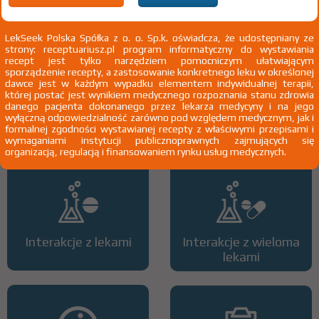
2)
Pacjenci 65+
LekSeek Polska Spółka z o. o. Sp.k. oświadcza, że udostępniany ze
strony: receptuariusz.pl program informatyczny do wystawiania
recept jest tylko narzędziem pomocniczym ułatwiającym
sporządzenie recepty, a zastosowanie konkretnego leku w określonej
dawce jest w każdym wypadku elementem indywidualnej terapii,
której postać jest wynikiem medycznego rozpoznania stanu zdrowia
danego pacjenta dokonanego przez lekarza medycyny i na jego
Wszystkie dawki leku
ATC
wyłączną odpowiedzialność zarówno pod względem medycznym, jak i
formalnej zgodności wystawianej recepty z właściwymi przepisami i
wymaganiami instytucji publicznoprawnych zajmujących się
organizacją, regulacją i finansowaniem rynku usług medycznych.
Interakcje z lekami
Interakcje z wieloma
lekami