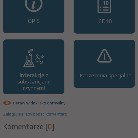
OPIS
ICD10
Interakcje z
Ostrzeżenia specjalne
substancjami
czynnymi
Ustaw widok jako domyślny
Zaloguj się, aby dodać komentarz
Komentarze
[
0
]