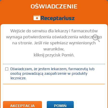
OŚWIADCZENIE
Wejście do serwisu dla lekarzy i farmaceutów
wymaga potwierdzenia oświadczenia widocznego
na stronie. Jeśli nie spełniasz wymienionych
warunków,
kliknij przycisk Pomiń.
Takhzyro
Lanadelumab
Oświadczam, że jestem lekarzem, farmaceutą lub
osobą prowadzącą zaopatrzenie w produkty
inj. [roztw.]
300 mg
1 fiol.
Iniekcje
lecznicze.
100%
Rx-z
X
1)
Program lekowy: leczenie zapobiegawcze chorych z nawracającymi
napadami dziedzicznego obrzęku naczynioruchowego o ciężkim
AKCEPTACJA
POMIŃ
przebiegu