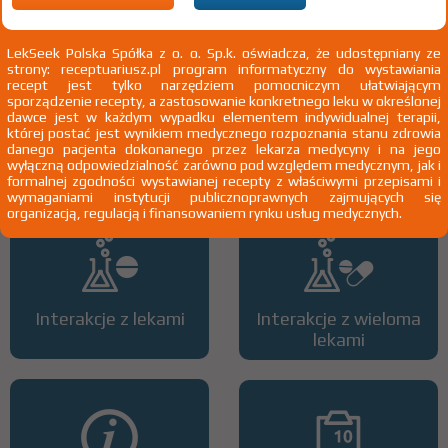
LekSeek Polska Spółka z o. o. Sp.k. oświadcza, że udostępniany ze
strony: receptuariusz.pl program informatyczny do wystawiania
recept jest tylko narzędziem pomocniczym ułatwiającym
sporządzenie recepty, a zastosowanie konkretnego leku w określonej
dawce jest w każdym wypadku elementem indywidualnej terapii,
której postać jest wynikiem medycznego rozpoznania stanu zdrowia
Wszystkie dawki leku
ATC
danego pacjenta dokonanego przez lekarza medycyny i na jego
wyłączną odpowiedzialność zarówno pod względem medycznym, jak i
formalnej zgodności wystawianej recepty z właściwymi przepisami i
wymaganiami instytucji publicznoprawnych zajmujących się
organizacją, regulacją i finansowaniem rynku usług medycznych.
Interakcje z lekami
Interakcje z wieloma
lekami