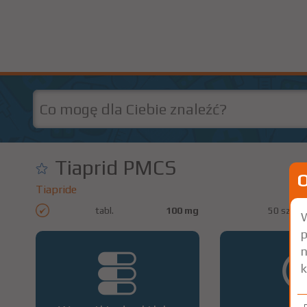
Tiaprid PMCS
Tiapride
tabl.
100 mg
50 szt.
W
p
n
k