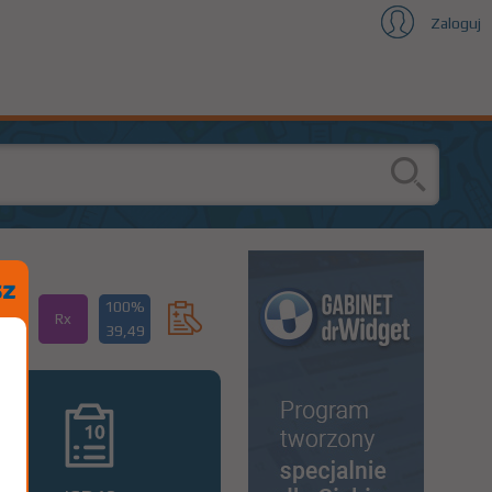
Zaloguj
100%
Rx
39,49