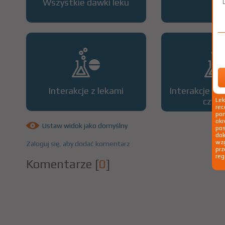
Wszystkie dawki leku
OP
Interakcje z lekami
Interakcje z 
czyn
Le
rec
pom
okr
Ustaw widok jako domyślny
po
dok
wzg
Zaloguj się, aby dodać komentarz
prz
reg
Komentarze
[
0
]