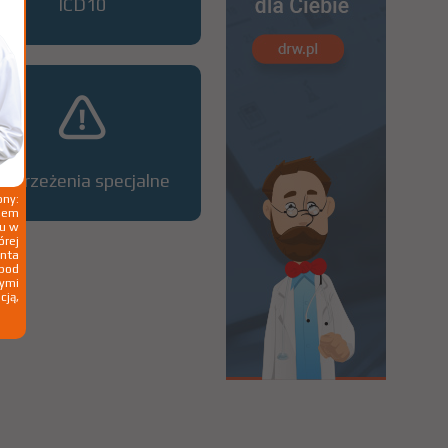
ICD10
Ostrzeżenia specjalne
ny:
ziem
ku w
órej
nta
 pod
wymi
cją,