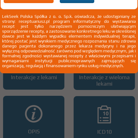
LekSeek Polska Spółka z o. o. Sp.k. oświadcza, że udostępniany ze
strony: receptuariusz.pl program informatyczny do wystawiania
Wszystkie dawki leku
ATC
recept jest tylko narzędziem pomocniczym ułatwiającym
sporządzenie recepty, a zastosowanie konkretnego leku w określonej
dawce jest w każdym wypadku elementem indywidualnej terapii,
której postać jest wynikiem medycznego rozpoznania stanu zdrowia
danego pacjenta dokonanego przez lekarza medycyny i na jego
wyłączną odpowiedzialność zarówno pod względem medycznym, jak i
formalnej zgodności wystawianej recepty z właściwymi przepisami i
wymaganiami instytucji publicznoprawnych zajmujących się
organizacją, regulacją i finansowaniem rynku usług medycznych.
Interakcje z lekami
Interakcje z wieloma
lekami
OPIS
ICD10