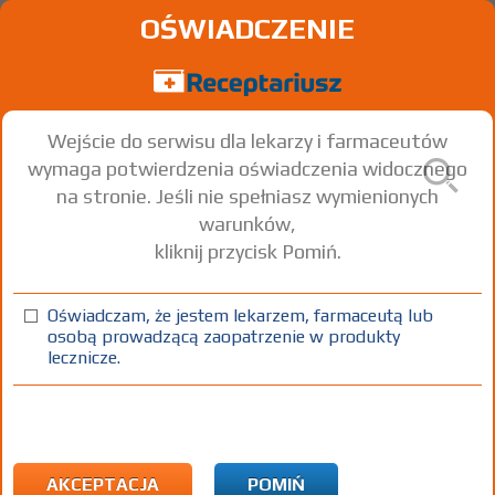
OŚWIADCZENIE
Wejście do serwisu dla lekarzy i farmaceutów
wymaga potwierdzenia oświadczenia widocznego
na stronie. Jeśli nie spełniasz wymienionych
warunków,
kliknij przycisk Pomiń.
Tolzurin
Tolterodine tartrate
Oświadczam, że jestem lekarzem, farmaceutą lub
osobą prowadzącą zaopatrzenie w produkty
kaps. o przedł. uwalnianiu
2 mg
28 szt.
Doustnie
lecznicze.
100%
Rx
X
AKCEPTACJA
POMIŃ