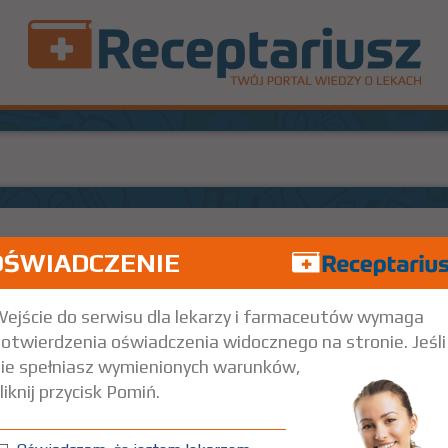
OŚWIADCZENIE
100%
R
Rx
95,97
8,
but. 2,5 ml
Na spojówkę oka
ejście do serwisu dla lekarzy i farmaceutów wymaga
otwierdzenia oświadczenia widocznego na stronie. Jeśli
ie spełniasz wymienionych warunków,
liknij przycisk Pomiń.