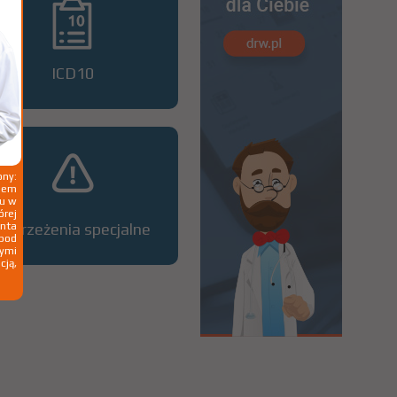
ICD10
ny:
ziem
ku w
órej
nta
Ostrzeżenia specjalne
 pod
wymi
cją,