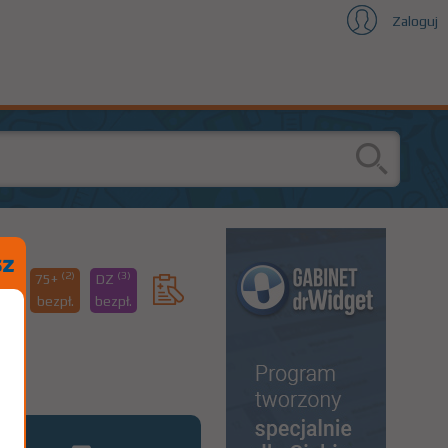
Zaloguj
(1)
(2)
(3)
75+
DZ
94
bezpł.
bezpł.