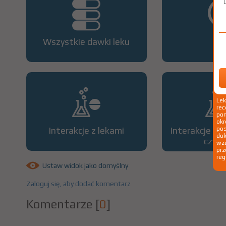
Wszystkie dawki leku
OP
Le
rec
pom
okr
Interakcje z lekami
Interakcje z 
po
dok
czyn
wzg
prz
reg
Ustaw widok jako domyślny
Zaloguj się, aby dodać komentarz
Komentarze
[
0
]