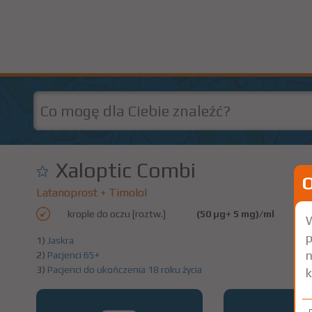
Xaloptic Combi
Latanoprost + Timolol
krople do oczu [roztw.]
(50 µg+ 5 mg)/ml
3 
W
p
1)
Jaskra
n
2)
Pacjenci 65+
3)
Pacjenci do ukończenia 18 roku życia
k