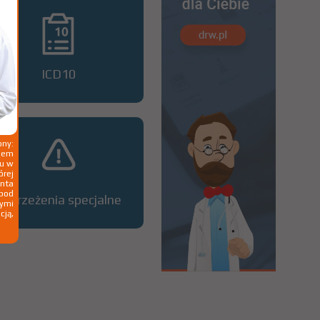
ICD10
ny:
ziem
ku w
órej
nta
 pod
Ostrzeżenia specjalne
wymi
cją,