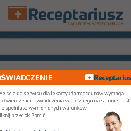
OŚWIADCZENIE
100%
R
Rx
97,45
2,
ustnie
ejście do serwisu dla lekarzy i farmaceutów wymaga
otwierdzenia oświadczenia widocznego na stronie. Jeśli
ie spełniasz wymienionych warunków,
liknij przycisk Pomiń.