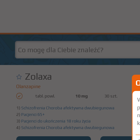
Zolaxa
Olanzapine
tabl. powl.
10 mg
30 szt.
Do
W
p
1)
Schizofrenia
Choroba afektywna dwubiegunowa
n
2)
Pacjenci 65+
3)
Pacjenci do ukończenia 18 roku życia
k
4)
Schizofrenia
Choroba afektywna dwubiegunowa