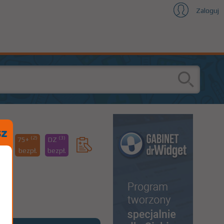
Zaloguj
(1)
(2)
(3)
75+
DZ
88
bezpł.
bezpł.