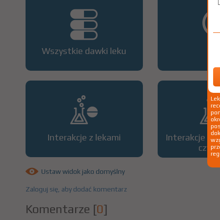
Wszystkie dawki leku
OP
Le
rec
pom
okr
po
dok
Interakcje z lekami
Interakcje z 
wzg
czyn
prz
reg
Ustaw widok jako domyślny
Zaloguj się, aby dodać komentarz
Komentarze
[
0
]