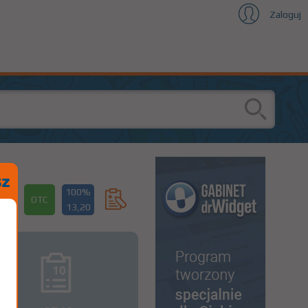
Zaloguj
100%
OTC
13,20