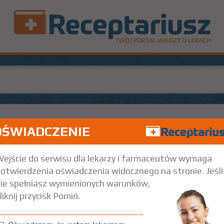
OŚWIADCZENIE
zt.
Doustnie
ejście do serwisu dla lekarzy i farmaceutów wymaga
otwierdzenia oświadczenia widocznego na stronie. Jeśli
ie spełniasz wymienionych warunków,
liknij przycisk Pomiń.