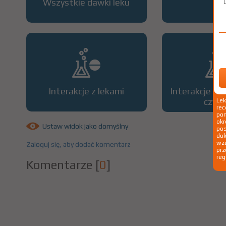
Wszystkie dawki leku
OP
Interakcje z lekami
Interakcje z 
czyn
Le
rec
pom
okr
Ustaw widok jako domyślny
po
dok
wzg
Zaloguj się, aby dodać komentarz
prz
reg
Komentarze
[
0
]