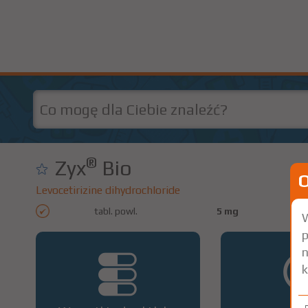
®
Zyx
Bio
Levocetirizine dihydrochloride
tabl. powl.
5 mg
7 s
W
p
n
k