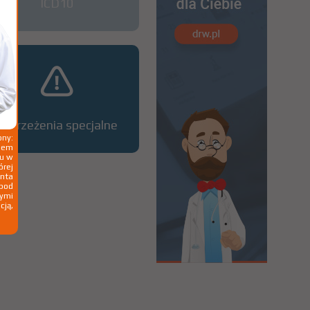
ICD10
Ostrzeżenia specjalne
ny:
ziem
ku w
órej
nta
 pod
wymi
cją,