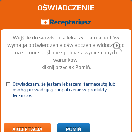
OŚWIADCZENIE
Wejście do serwisu dla lekarzy i farmaceutów
wymaga potwierdzenia oświadczenia widocznego
na stronie. Jeśli nie spełniasz wymienionych
warunków,
kliknij przycisk Pomiń.
Oświadczam, że jestem lekarzem, farmaceutą lub
osobą prowadzącą zaopatrzenie w produkty
lecznicze.
Znaleziono wyników:
4
Strona
1 z 1
Kopiuj adres strony
INN: Bicalutamide
Nazwa polska:
Bikalutamid
| Nazwa łacińska:
Bicalutamidum
AKCEPTACJA
POMIŃ