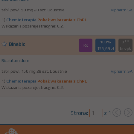
tabl. powl. 50 mg 28 szt. Doustnie
Vipharm SA
1)
Chemioterapia
Pokaż wskazania z ChPL
Wskazania pozarejestracyjne: C.2.
(1)
100%
B
Binabic
Rx
155,69 zł
bezpł.
Bicalutamidum
tabl. powl. 150 mg 28 szt. Doustnie
Vipharm SA
1)
Chemioterapia
Pokaż wskazania z ChPL
Wskazania pozarejestracyjne: C.2.
Strona:
z
1
biuro@lekseek.com
+22 350 00 06