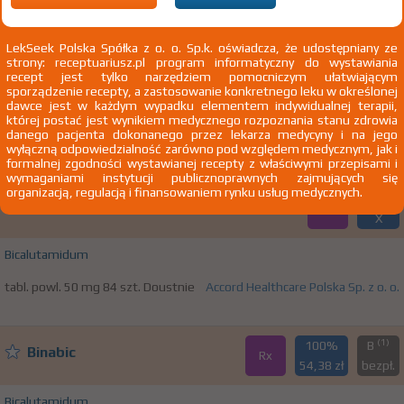
(1)
100%
B
Bicalutamide Accord
Rx
50,37 zł
bezpł.
LekSeek Polska Spółka z o. o. Sp.k. oświadcza, że udostępniany ze
strony: receptuariusz.pl program informatyczny do wystawiania
Bicalutamidum
recept jest tylko narzędziem pomocniczym ułatwiającym
sporządzenie recepty, a zastosowanie konkretnego leku w określonej
tabl. powl. 50 mg 28 szt. Doustnie
Accord Healthcare Polska Sp. z o. o.
dawce jest w każdym wypadku elementem indywidualnej terapii,
której postać jest wynikiem medycznego rozpoznania stanu zdrowia
1)
Chemioterapia
Pokaż wskazania z ChPL
danego pacjenta dokonanego przez lekarza medycyny i na jego
wyłączną odpowiedzialność zarówno pod względem medycznym, jak i
Wskazania pozarejestracyjne: C.2.
formalnej zgodności wystawianej recepty z właściwymi przepisami i
wymaganiami instytucji publicznoprawnych zajmujących się
organizacją, regulacją i finansowaniem rynku usług medycznych.
100%
Bicalutamide Accord
Rx
X
Bicalutamidum
tabl. powl. 50 mg 84 szt. Doustnie
Accord Healthcare Polska Sp. z o. o.
(1)
100%
B
Binabic
Rx
54,38 zł
bezpł.
Bicalutamidum