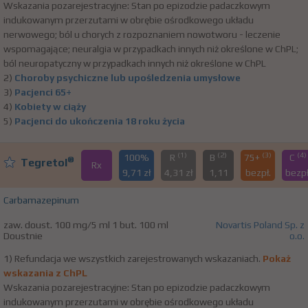
Wskazania pozarejestracyjne: Stan po epizodzie padaczkowym
indukowanym przerzutami w obrębie ośrodkowego układu
nerwowego; ból u chorych z rozpoznaniem nowotworu - leczenie
wspomagające; neuralgia w przypadkach innych niż określone w ChPL;
ból neuropatyczny w przypadkach innych niż określone w ChPL
2)
Choroby psychiczne lub upośledzenia umysłowe
3)
Pacjenci 65+
4)
Kobiety w ciąży
5)
Pacjenci do ukończenia 18 roku życia
(1)
(2)
(3)
(4)
100%
R
B
75+
C
®
Tegretol
Rx
9,71 zł
4,31 zł
1,11
bezpł.
bezpł
Carbamazepinum
zaw. doust. 100 mg/5 ml 1 but. 100 ml
Novartis Poland Sp. z
Doustnie
o.o.
1) Refundacja we wszystkich zarejestrowanych wskazaniach.
Pokaż
wskazania z ChPL
Wskazania pozarejestracyjne: Stan po epizodzie padaczkowym
indukowanym przerzutami w obrębie ośrodkowego układu