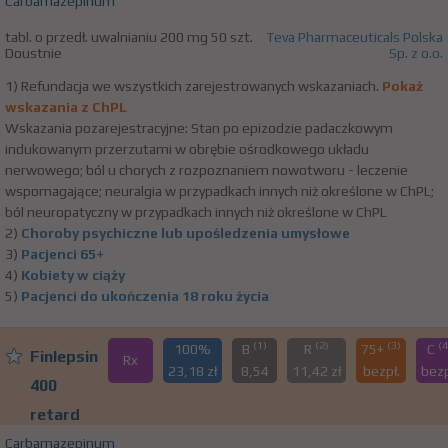
Carbamazepinum
tabl. o przedł. uwalnianiu 200 mg 50 szt.
Teva Pharmaceuticals Polska
Doustnie
Sp. z o.o.
1) Refundacja we wszystkich zarejestrowanych wskazaniach.
Pokaż
wskazania z ChPL
Wskazania pozarejestracyjne: Stan po epizodzie padaczkowym
indukowanym przerzutami w obrębie ośrodkowego układu
nerwowego; ból u chorych z rozpoznaniem nowotworu - leczenie
wspomagające; neuralgia w przypadkach innych niż określone w ChPL;
ból neuropatyczny w przypadkach innych niż określone w ChPL
2)
Choroby psychiczne lub upośledzenia umysłowe
3)
Pacjenci 65+
4)
Kobiety w ciąży
5)
Pacjenci do ukończenia 18 roku życia
(1)
(2)
(3)
(4
100%
B
R
75+
C
Finlepsin
Rx
23,18 zł
8,54
11,42 zł
bezpł.
bezp
400
retard
Carbamazepinum