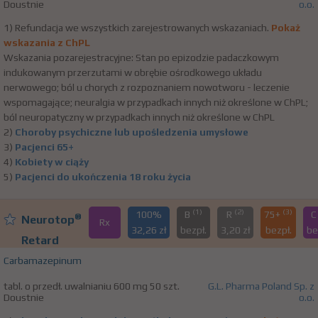
Doustnie
o.o.
1) Refundacja we wszystkich zarejestrowanych wskazaniach.
Pokaż
wskazania z ChPL
Wskazania pozarejestracyjne: Stan po epizodzie padaczkowym
indukowanym przerzutami w obrębie ośrodkowego układu
nerwowego; ból u chorych z rozpoznaniem nowotworu - leczenie
wspomagające; neuralgia w przypadkach innych niż określone w ChPL;
ból neuropatyczny w przypadkach innych niż określone w ChPL
2)
Choroby psychiczne lub upośledzenia umysłowe
3)
Pacjenci 65+
4)
Kobiety w ciąży
5)
Pacjenci do ukończenia 18 roku życia
(1)
(2)
(3)
100%
B
R
75+
®
Neurotop
Rx
32,26 zł
bezpł.
3,20 zł
bezpł.
be
Retard
Carbamazepinum
tabl. o przedł. uwalnianiu 600 mg 50 szt.
G.L. Pharma Poland Sp. z
Doustnie
o.o.