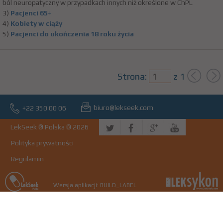
ból neuropatyczny w przypadkach innych niż określone w ChPL
3)
Pacjenci 65+
4)
Kobiety w ciąży
5)
Pacjenci do ukończenia 18 roku życia
Strona:
z
1
biuro@lekseek.com
+22 350 00 06
LekSeek ® Polska © 2026
Polityka prywatności
Regulamin
Wersja aplikacji: BUILD_LABEL