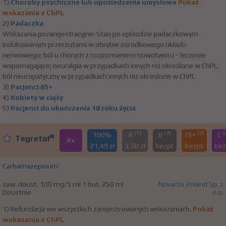
1)
Choroby psychiczne lub upośledzenia umysłowe
Pokaż
wskazania z ChPL
2)
Padaczka
Wskazania pozarejestracyjne: Stan po epizodzie padaczkowym
indukowanym przerzutami w obrębie ośrodkowego układu
nerwowego; ból u chorych z rozpoznaniem nowotworu - leczenie
wspomagające; neuralgia w przypadkach innych niż określone w ChPL;
ból neuropatyczny w przypadkach innych niż określone w ChPL
3)
Pacjenci 65+
4)
Kobiety w ciąży
5)
Pacjenci do ukończenia 18 roku życia
(1)
(2)
(3)
(
100%
R
B
75+
C
®
Tegretol
Rx
21,49 zł
3,20 zł
bezpł.
bezpł.
bez
Carbamazepinum
zaw. doust. 100 mg/5 ml 1 but. 250 ml
Novartis Poland Sp. z
Doustnie
o.o.
1) Refundacja we wszystkich zarejestrowanych wskazaniach.
Pokaż
wskazania z ChPL