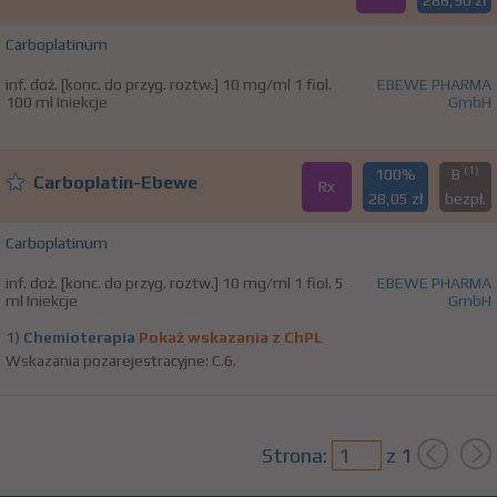
288,90 zł
Carboplatinum
inf. doż. [konc. do przyg. roztw.] 10 mg/ml 1 fiol.
EBEWE PHARMA
100 ml Iniekcje
GmbH
(1)
100%
B
Carboplatin-Ebewe
Rx
28,05 zł
bezpł.
Carboplatinum
inf. doż. [konc. do przyg. roztw.] 10 mg/ml 1 fiol. 5
EBEWE PHARMA
ml Iniekcje
GmbH
1)
Chemioterapia
Pokaż wskazania z ChPL
Wskazania pozarejestracyjne: C.6.
Strona:
z
1