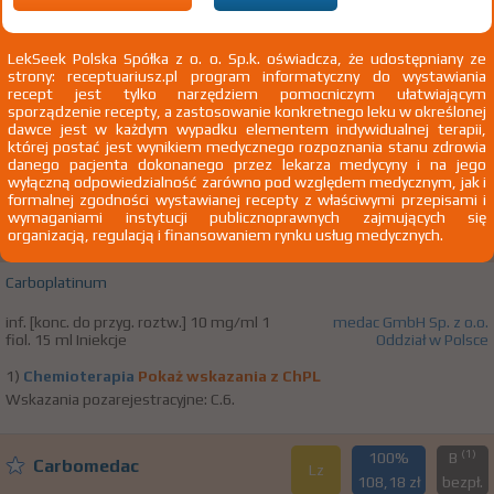
100%
Carbomedac
Lz
19,34 zł
LekSeek Polska Spółka z o. o. Sp.k. oświadcza, że udostępniany ze
strony: receptuariusz.pl program informatyczny do wystawiania
Carboplatinum
recept jest tylko narzędziem pomocniczym ułatwiającym
sporządzenie recepty, a zastosowanie konkretnego leku w określonej
inf. [konc. do przyg. roztw.] 10 mg/ml 1
medac GmbH Sp. z o.o.
dawce jest w każdym wypadku elementem indywidualnej terapii,
fiol. 5 ml Iniekcje
Oddział w Polsce
której postać jest wynikiem medycznego rozpoznania stanu zdrowia
danego pacjenta dokonanego przez lekarza medycyny i na jego
wyłączną odpowiedzialność zarówno pod względem medycznym, jak i
formalnej zgodności wystawianej recepty z właściwymi przepisami i
(1)
100%
B
wymaganiami instytucji publicznoprawnych zajmujących się
Carbomedac
Lz
organizacją, regulacją i finansowaniem rynku usług medycznych.
42,36 zł
bezpł.
Carboplatinum
inf. [konc. do przyg. roztw.] 10 mg/ml 1
medac GmbH Sp. z o.o.
fiol. 15 ml Iniekcje
Oddział w Polsce
1)
Chemioterapia
Pokaż wskazania z ChPL
Wskazania pozarejestracyjne: C.6.
(1)
100%
B
Carbomedac
Lz
108,18 zł
bezpł.