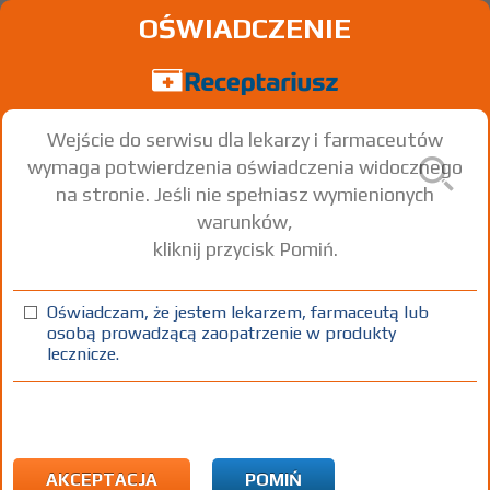
OŚWIADCZENIE
Wejście do serwisu dla lekarzy i farmaceutów
wymaga potwierdzenia oświadczenia widocznego
na stronie. Jeśli nie spełniasz wymienionych
warunków,
kliknij przycisk Pomiń.
Oświadczam, że jestem lekarzem, farmaceutą lub
osobą prowadzącą zaopatrzenie w produkty
lecznicze.
Znaleziono wyników:
17
Strona
1 z 1
Kopiuj adres strony
INN: Carboplatin
Nazwa polska:
Karboplatyna
| Nazwa łacińska:
Carboplatinum
AKCEPTACJA
POMIŃ