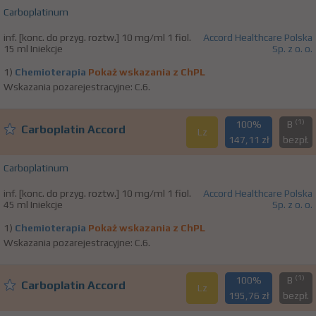
Carboplatinum
inf. [konc. do przyg. roztw.] 10 mg/ml 1 fiol.
Accord Healthcare Polska
15 ml Iniekcje
Sp. z o. o.
1)
Chemioterapia
Pokaż wskazania z ChPL
Wskazania pozarejestracyjne: C.6.
(1)
100%
B
Carboplatin Accord
Lz
147,11 zł
bezpł.
Carboplatinum
inf. [konc. do przyg. roztw.] 10 mg/ml 1 fiol.
Accord Healthcare Polska
45 ml Iniekcje
Sp. z o. o.
1)
Chemioterapia
Pokaż wskazania z ChPL
Wskazania pozarejestracyjne: C.6.
(1)
100%
B
Carboplatin Accord
Lz
195,76 zł
bezpł.