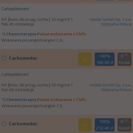
Carboplatinum
inf. [konc. do przyg. roztw.] 10 mg/ml 1
medac GmbH Sp. z o.o.
fiol. 45 ml Iniekcje
Oddział w Polsce
1)
Chemioterapia
Pokaż wskazania z ChPL
Wskazania pozarejestracyjne: C.6.
(1)
100%
B
Carbomedac
Lz
180,88 zł
bezpł.
Carboplatinum
inf. [konc. do przyg. roztw.] 10 mg/ml 1
medac GmbH Sp. z o.o.
fiol. 60 ml Iniekcje
Oddział w Polsce
1)
Chemioterapia
Pokaż wskazania z ChPL
Wskazania pozarejestracyjne: C.6.
(1)
100%
B
Carbomedac
Lz
272,46 zł
bezpł.