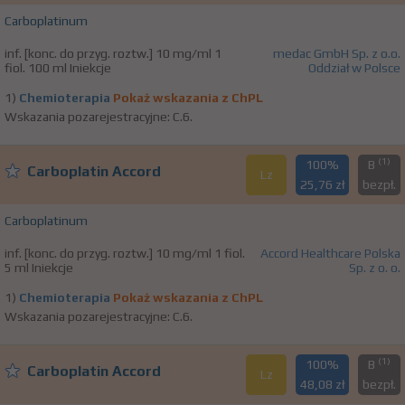
Carboplatinum
inf. [konc. do przyg. roztw.] 10 mg/ml 1
medac GmbH Sp. z o.o.
fiol. 100 ml Iniekcje
Oddział w Polsce
1)
Chemioterapia
Pokaż wskazania z ChPL
Wskazania pozarejestracyjne: C.6.
(1)
100%
B
Carboplatin Accord
Lz
25,76 zł
bezpł.
Carboplatinum
inf. [konc. do przyg. roztw.] 10 mg/ml 1 fiol.
Accord Healthcare Polska
5 ml Iniekcje
Sp. z o. o.
1)
Chemioterapia
Pokaż wskazania z ChPL
Wskazania pozarejestracyjne: C.6.
(1)
100%
B
Carboplatin Accord
Lz
48,08 zł
bezpł.