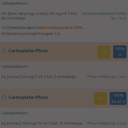
Carboplatinum
inf. [konc. do przyg. roztw.] 10 mg/ml 1 fiol.
Accord Healthcare Polska
60 ml Iniekcje
Sp. z o. o.
1)
Chemioterapia
Pokaż wskazania z ChPL
Wskazania pozarejestracyjne: C.6.
100%
Carboplatin Pfizer
Lz
X
Carboplatinum
inj. [roztw.] 50 mg/5 ml 1 fiol. 5 ml Iniekcje
Pfizer Polska Sp. z o.o.
100%
Carboplatin Pfizer
Lz
44,42 zł
Carboplatinum
inj. [roztw.] 150 mg/15 ml 1 fiol. 15 ml Iniekcje
Pfizer Polska Sp. z o.o.