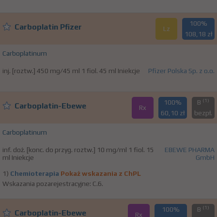
100%
Carboplatin Pfizer
Lz
108,18 zł
Carboplatinum
inj. [roztw.] 450 mg/45 ml 1 fiol. 45 ml Iniekcje
Pfizer Polska Sp. z o.o.
(1)
100%
B
Carboplatin-Ebewe
Rx
60,10 zł
bezpł.
Carboplatinum
inf. doż. [konc. do przyg. roztw.] 10 mg/ml 1 fiol. 15
EBEWE PHARMA
ml Iniekcje
GmbH
1)
Chemioterapia
Pokaż wskazania z ChPL
Wskazania pozarejestracyjne: C.6.
(1)
100%
B
Carboplatin-Ebewe
Rx