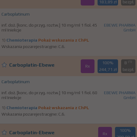
183,89 zł
bezpł.
Carboplatinum
inf. doż. [konc. do przyg. roztw.] 10 mg/ml 1 fiol. 45
EBEWE PHARMA
ml Iniekcje
GmbH
1)
Chemioterapia
Pokaż wskazania z ChPL
Wskazania pozarejestracyjne: C.6.
(1)
100%
B
Carboplatin-Ebewe
Rx
244,71 zł
bezpł.
Carboplatinum
inf. doż. [konc. do przyg. roztw.] 10 mg/ml 1 fiol. 60
EBEWE PHARMA
ml Iniekcje
GmbH
1)
Chemioterapia
Pokaż wskazania z ChPL
Wskazania pozarejestracyjne: C.6.
100%
Carboplatin-Ebewe
Rx