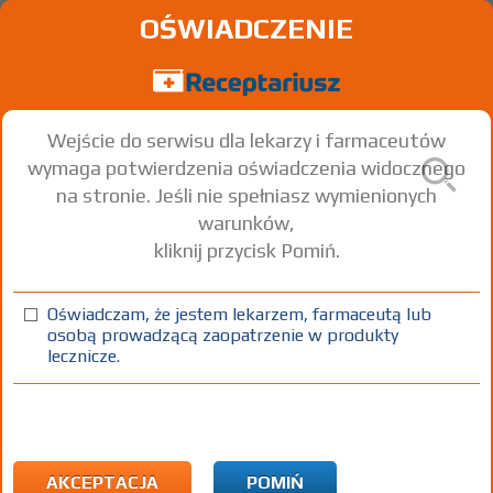
OŚWIADCZENIE
Wejście do serwisu dla lekarzy i farmaceutów
wymaga potwierdzenia oświadczenia widocznego
na stronie. Jeśli nie spełniasz wymienionych
warunków,
kliknij przycisk Pomiń.
Oświadczam, że jestem lekarzem, farmaceutą lub
osobą prowadzącą zaopatrzenie w produkty
lecznicze.
Znaleziono wyników:
2
Strona
1 z 1
Kopiuj adres strony
INN: Cetrorelix
Nazwa polska:
Cetroreliks
| Nazwa łacińska:
Cetrorelixum
AKCEPTACJA
POMIŃ