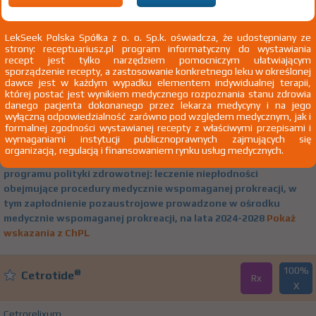
(1)
100%
50%
®
Cetrotide
Rx
104,52 zł
55,92 zł
LekSeek Polska Spółka z o. o. Sp.k. oświadcza, że udostępniany ze
strony: receptuariusz.pl program informatyczny do wystawiania
Cetrorelixum
recept jest tylko narzędziem pomocniczym ułatwiającym
sporządzenie recepty, a zastosowanie konkretnego leku w określonej
inj. [liof.+ rozp.] 0,25 mg/ml 1 zest. 0,25 mg+ 1 amp.-strzyk. 1
Merck
dawce jest w każdym wypadku elementem indywidualnej terapii,
ml rozpuszczalnik+ 2 igly iniekcyjne Iniekcje
Sp. z o.o.
której postać jest wynikiem medycznego rozpoznania stanu zdrowia
danego pacjenta dokonanego przez lekarza medycyny i na jego
1)
Zapobieganie przedwczesnej owulacji u pacjentek w wieku
wyłączną odpowiedzialność zarówno pod względem medycznym, jak i
formalnej zgodności wystawianej recepty z właściwymi przepisami i
poniżej 40 roku życia, poddawanych kontrolowanej
wymaganiami instytucji publicznoprawnych zajmujących się
hiperstymulacji jajników w programach wspomaganego
organizacją, regulacją i finansowaniem rynku usług medycznych.
rozrodu – refundacja do 3 cykli
,
Pacjenci zakwalifikowani do
programu polityki zdrowotnej: leczenie niepłodności
obejmujące procedury medycznie wspomaganej prokreacji, w
tym zapłodnienie pozaustrojowe prowadzone w ośrodku
medycznie wspomaganej prokreacji, na lata 2024-2028
Pokaż
wskazania z ChPL
100%
®
Cetrotide
Rx
X
Cetrorelixum