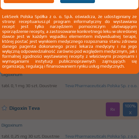
100%
Digoxin WZF
Rx
15,59 zł
LekSeek Polska Spółka z o. o. Sp.k. oświadcza, że udostępniany ze
strony: receptuariusz.pl program informatyczny do wystawiania
Digoxinum
recept jest tylko narzędziem pomocniczym ułatwiającym
sporządzenie recepty, a zastosowanie konkretnego leku w określonej
inj. [roztw.] 0,25 mg/ml 5 amp. 2 ml Iniekcje
Polfa Warszawa SA
dawce jest w każdym wypadku elementem indywidualnej terapii,
której postać jest wynikiem medycznego rozpoznania stanu zdrowia
danego pacjenta dokonanego przez lekarza medycyny i na jego
wyłączną odpowiedzialność zarówno pod względem medycznym, jak i
100%
formalnej zgodności wystawianej recepty z właściwymi przepisami i
Digoxin Teva
Rx
wymaganiami instytucji publicznoprawnych zajmujących się
X
organizacją, regulacją i finansowaniem rynku usług medycznych.
Digoxinum
tabl. 0,1 mg 30 szt. Doustnie
Teva Pharmaceuticals Polska Sp. z o.o.
100%
Digoxin Teva
Rx
X
Digoxinum
tabl. 0,25 mg 30 szt. Doustnie
Teva Pharmaceuticals Polska Sp. z o.o.