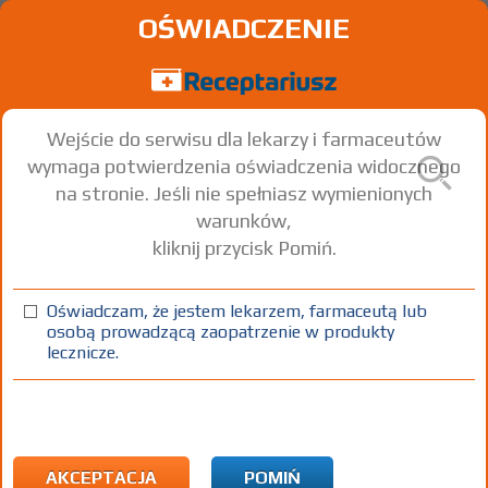
OŚWIADCZENIE
Wejście do serwisu dla lekarzy i farmaceutów
wymaga potwierdzenia oświadczenia widocznego
na stronie. Jeśli nie spełniasz wymienionych
warunków,
kliknij przycisk Pomiń.
Oświadczam, że jestem lekarzem, farmaceutą lub
osobą prowadzącą zaopatrzenie w produkty
lecznicze.
Znaleziono wyników:
3
Strona
1 z 1
Kopiuj adres strony
INN: Digoxin
Nazwa polska:
Digoksyna
| Nazwa łacińska:
Digoxinum
AKCEPTACJA
POMIŃ