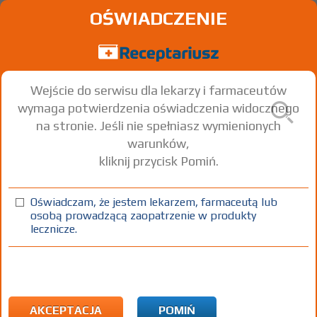
OŚWIADCZENIE
Wejście do serwisu dla lekarzy i farmaceutów
wymaga potwierdzenia oświadczenia widocznego
na stronie. Jeśli nie spełniasz wymienionych
warunków,
kliknij przycisk Pomiń.
Oświadczam, że jestem lekarzem, farmaceutą lub
osobą prowadzącą zaopatrzenie w produkty
lecznicze.
Znaleziono wyników:
3
Strona
1 z 1
Kopiuj adres strony
INN: Ferrous chloride
Nazwa polska:
Chlorek żelazawy
| Nazwa łacińska:
Ferrous
chloridum
AKCEPTACJA
POMIŃ