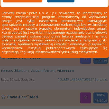
100%
Bocheńska lecznicza sól jodowo-
OTC
7,78 zł
LekSeek Polska Spółka z o. o. Sp.k. oświadcza, że udostępniany ze
bromowa
strony: receptuariusz.pl program informatyczny do wystawiania
recept jest tylko narzędziem pomocniczym ułatwiającym
Calcium
,
Ferrous chloridum
,
Magnesium
sporządzenie recepty, a zastosowanie konkretnego leku w określonej
dawce jest w każdym wypadku elementem indywidualnej terapii,
prosz. krystaliczny
Zakład Przeróbki Solanek Jodowo-Bromowych
której postać jest wynikiem medycznego rozpoznania stanu zdrowia
1 op. 1 kg
"SALCO" M.Ścigalski, M.Piotrowska, E.Stopa Spółka
danego pacjenta dokonanego przez lekarza medycyny i na jego
Wziewnie
Jawna
wyłączną odpowiedzialność zarówno pod względem medycznym, jak i
formalnej zgodności wystawianej recepty z właściwymi przepisami i
wymaganiami instytucji publicznoprawnych zajmujących się
organizacją, regulacją i finansowaniem rynku usług medycznych.
100%
™
Chela-Ferr
Forte
SD
18,90 zł
Ferrous chloridum
,
Acidum folicum
,
Vitaminum
kaps. 30 szt. Doustnie
"OLIMP LABORATORIES" Sp. z o.o.
100%
™
Chela-Ferr
Med
ŚŻ
18,90 zł