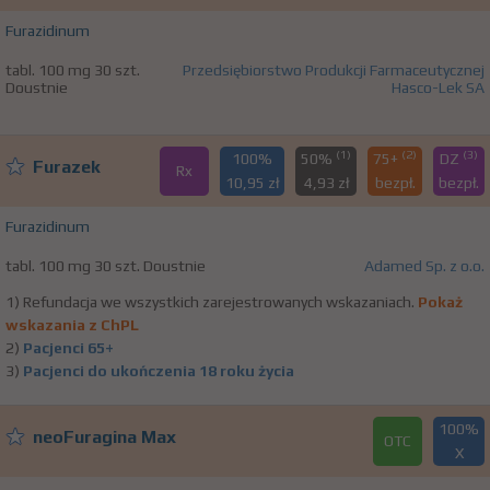
Furazidinum
tabl. 100 mg 30 szt.
Przedsiębiorstwo Produkcji Farmaceutycznej
Doustnie
Hasco-Lek SA
(1)
(2)
(3)
100%
50%
75+
DZ
Furazek
Rx
10,95 zł
4,93 zł
bezpł.
bezpł.
Furazidinum
tabl. 100 mg 30 szt. Doustnie
Adamed Sp. z o.o.
1) Refundacja we wszystkich zarejestrowanych wskazaniach.
Pokaż
wskazania z ChPL
2)
Pacjenci 65+
3)
Pacjenci do ukończenia 18 roku życia
100%
neoFuragina Max
OTC
X