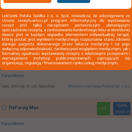
100%
DaFurag
Rx
45,00 zł
LekSeek Polska Spółka z o. o. Sp.k. oświadcza, że udostępniany ze
strony: receptuariusz.pl program informatyczny do wystawiania
Furazidinum
recept jest tylko narzędziem pomocniczym ułatwiającym
sporządzenie recepty, a zastosowanie konkretnego leku w określonej
zaw. doust. 10 mg/ml 1 but. 140 ml
Aflofarm Farmacja Polska Sp. z
dawce jest w każdym wypadku elementem indywidualnej terapii,
Doustnie
o.o.
której postać jest wynikiem medycznego rozpoznania stanu zdrowia
danego pacjenta dokonanego przez lekarza medycyny i na jego
wyłączną odpowiedzialność zarówno pod względem medycznym, jak i
formalnej zgodności wystawianej recepty z właściwymi przepisami i
100%
wymaganiami instytucji publicznoprawnych zajmujących się
DaFurag Max
OTC
organizacją, regulacją i finansowaniem rynku usług medycznych.
11,80 zł
Furazidinum
tabl. 100 mg 15 szt. Doustnie
Aflofarm Farmacja Polska Sp. z o.o.
100%
DaFurag Max
OTC
19,80 zł
Furazidinum