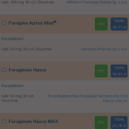
tabl. 100 mg 30 szt. Doustnie
Aflofarm Farmacja Polska Sp. z o.o.
100%
®
Furagina Apteo Med
OTC
18,71 zł
Furazidinum
tabl. 50 mg 30 szt. Doustnie
Synoptis Pharma Sp. z o.o.
100%
Furaginum Hasco
OTC
14,93 zł
Furazidinum
tabl. 50 mg 30 szt.
Przedsiębiorstwo Produkcji Farmaceutycznej
Doustnie
Hasco-Lek SA
100%
Furaginum Hasco MAX
OTC
20,58 zł