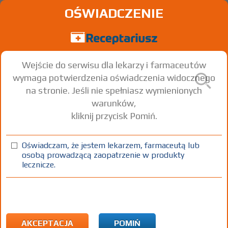
OŚWIADCZENIE
Wejście do serwisu dla lekarzy i farmaceutów
wymaga potwierdzenia oświadczenia widocznego
na stronie. Jeśli nie spełniasz wymienionych
warunków,
kliknij przycisk Pomiń.
Oświadczam, że jestem lekarzem, farmaceutą lub
osobą prowadzącą zaopatrzenie w produkty
lecznicze.
Znaleziono wyników:
11
Strona
1 z 1
Kopiuj adres strony
INN: Furazidin
Nazwa polska:
Furazydyn
| Nazwa łacińska:
Furazidinum
AKCEPTACJA
POMIŃ