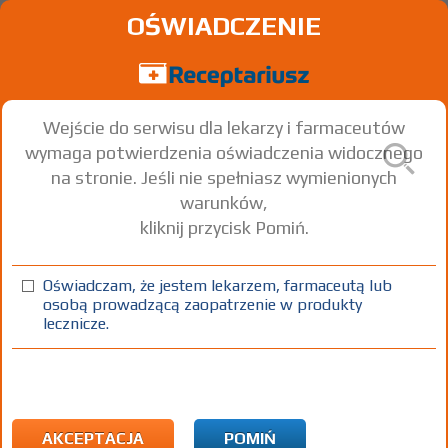
OŚWIADCZENIE
Wejście do serwisu dla lekarzy i farmaceutów
wymaga potwierdzenia oświadczenia widocznego
na stronie. Jeśli nie spełniasz wymienionych
warunków,
kliknij przycisk Pomiń.
Oświadczam, że jestem lekarzem, farmaceutą lub
osobą prowadzącą zaopatrzenie w produkty
lecznicze.
Znaleziono wyników:
4
Strona
1 z 1
Kopiuj adres strony
INN: Grape extract
Nazwa polska:
Wyciąg z winogron
| Nazwa łacińska:
Grape
extractum
AKCEPTACJA
POMIŃ