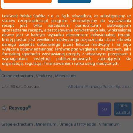
100%
BigGarden VitaBox
SD
24,80 zł
LekSeek Polska Spółka z o. o. Sp.k. oświadcza, że udostępniany ze
strony: receptuariusz.pl program informatyczny do wystawiania
recept jest tylko narzędziem pomocniczym ułatwiającym
Extractum quadrupedibus
,
Grape extractum
,
Mineralium
,
Vitaminum
sporządzenie recepty, a zastosowanie konkretnego leku w określonej
dawce jest w każdym wypadku elementem indywidualnej terapii,
tabl. 40 szt. Doustnie
BigGarden Sp. z o.o.
której postać jest wynikiem medycznego rozpoznania stanu zdrowia
danego pacjenta dokonanego przez lekarza medycyny i na jego
wyłączną odpowiedzialność zarówno pod względem medycznym, jak i
formalnej zgodności wystawianej recepty z właściwymi przepisami i
100%
wymaganiami instytucji publicznoprawnych zajmujących się
Renovastin
SD
organizacją, regulacją i finansowaniem rynku usług medycznych.
32,57 zł
Grape extractum
,
Viridi tea
,
Mineralium
tabl. 30 szt. Doustnie
Aflofarm Farmacja Polska Sp. z o.o.
100%
®
Resvega
SD
63,29 zł
Grape extractum
,
Mineralium
,
Omega 3 fatty acids
,
Vitaminum