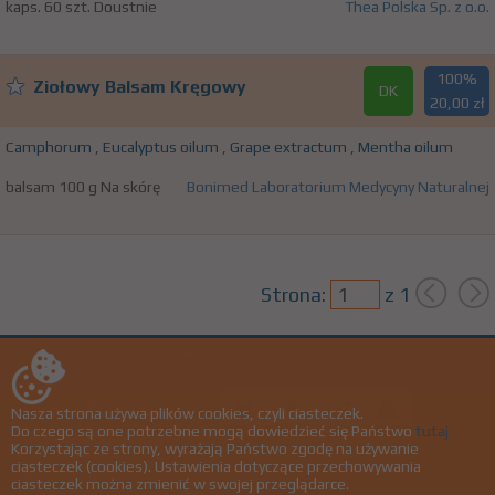
kaps. 60 szt. Doustnie
Thea Polska Sp. z o.o.
100%
Ziołowy Balsam Kręgowy
DK
20,00 zł
Camphorum
,
Eucalyptus oilum
,
Grape extractum
,
Mentha oilum
balsam 100 g Na skórę
Bonimed Laboratorium Medycyny Naturalnej
Strona:
z
1
biuro@lekseek.com
+22 350 00 06
LekSeek ® Polska © 2026
Nasza strona używa plików cookies, czyli ciasteczek.
Do czego są one potrzebne mogą dowiedzieć się Państwo
tutaj
Polityka prywatności
Korzystając ze strony, wyrażają Państwo zgodę na używanie
ciasteczek (cookies). Ustawienia dotyczące przechowywania
Regulamin
ciasteczek można zmienić w swojej przeglądarce.