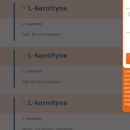
L-karnityna
L-carnitine
tabl. 30 szt. Doustnie
L-karnityna
L-carnitine
Le
rec
pom
tabl. 60 szt. Doustnie
okr
po
dok
wzg
prz
L-karnityna
reg
L-carnitine
prosz. 1 g 50 sasz. Doustnie