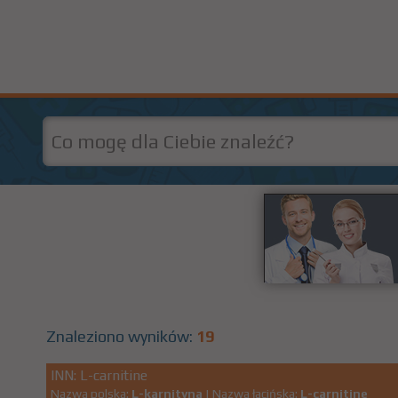
Znaleziono wyników:
19
INN: L-carnitine
Nazwa polska:
L-karnityna
| Nazwa łacińska:
L-carnitine