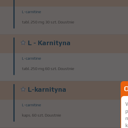
L-carnitine
tabl. 250 mg 30 szt. Doustnie
L - Karnityna
L-carnitine
tabl. 250 mg 60 szt. Doustnie
L-karnityna
W
L-carnitine
p
kaps. 60 szt. Doustnie
n
k