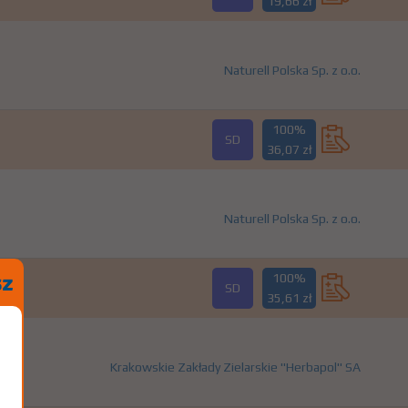
19,66 zł
Naturell Polska Sp. z o.o.
100%
SD
36,07 zł
Naturell Polska Sp. z o.o.
100%
SD
35,61 zł
Krakowskie Zakłady Zielarskie "Herbapol" SA