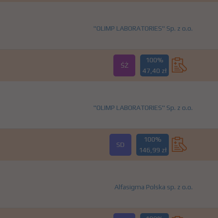
"OLIMP LABORATORIES" Sp. z o.o.
100%
ŚŻ
47,40 zł
"OLIMP LABORATORIES" Sp. z o.o.
100%
SD
146,99 zł
Alfasigma Polska sp. z o.o.