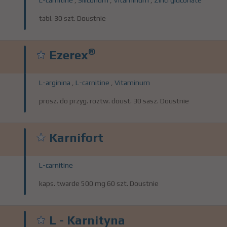
L-carnitine
,
Siliconum
,
Vitaminum
,
Zinci gluconate
tabl. 30 szt. Doustnie
®
Ezerex
L-arginina
,
L-carnitine
,
Vitaminum
prosz. do przyg. roztw. doust. 30 sasz. Doustnie
Karnifort
L-carnitine
kaps. twarde 500 mg 60 szt. Doustnie
L - Karnityna