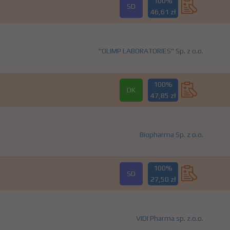
100%
SD
46,61 zł
"OLIMP LABORATORIES" Sp. z o.o.
100%
DK
47,85 zł
Biopharma Sp. z o.o.
100%
SD
27,50 zł
VIDI Pharma sp. z.o.o.