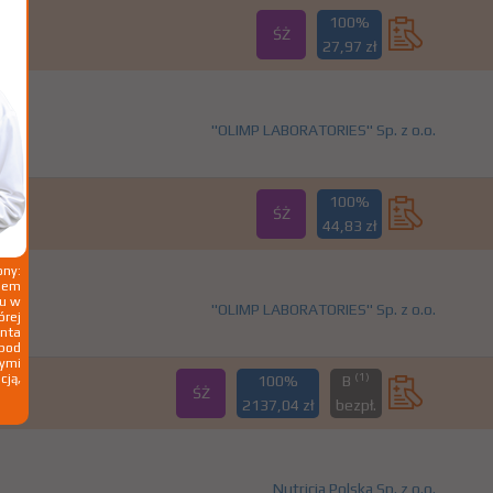
100%
ŚŻ
27,97 zł
"OLIMP LABORATORIES" Sp. z o.o.
100%
ŚŻ
44,83 zł
ny:
ziem
ku w
"OLIMP LABORATORIES" Sp. z o.o.
órej
nta
 pod
wymi
(1)
cją,
100%
B
ŚŻ
2137,04 zł
bezpł.
Nutricia Polska Sp. z o.o.