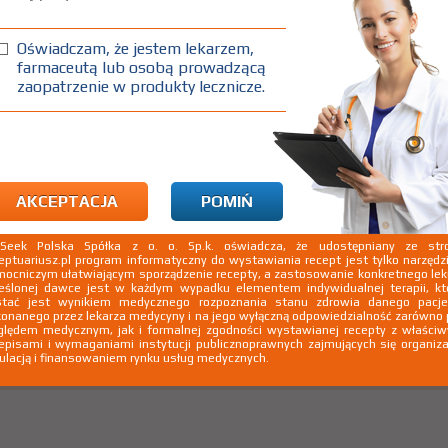
Oświadczam, że jestem lekarzem,
farmaceutą lub osobą prowadzącą
zaopatrzenie w produkty lecznicze.
AKCEPTACJA
POMIŃ
kSeek Polska Spółka z o. o. Sp.k. oświadcza, że udostępniany ze stro
eptuariusz.pl program informatyczny do wystawiania recept jest tylko narzęd
ocniczym ułatwiającym sporządzenie recepty, a zastosowanie konkretnego le
eślonej dawce jest w każdym wypadku elementem indywidualnej terapii, kt
stać jest wynikiem medycznego rozpoznania stanu zdrowia danego pacje
onanego przez lekarza medycyny i na jego wyłączną odpowiedzialność zarówno
lędem medycznym, jak i formalnej zgodności wystawianej recepty z właści
episami i wymaganiami instytucji publicznoprawnych zajmujących się organiza
ulacją i finansowaniem rynku usług medycznych.