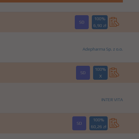
100%
SD
6,90 zł
Adepharma Sp. z o.o.
100%
SD
X
INTER VITA
100%
SD
60,26 zł