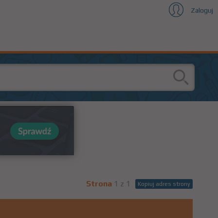
Zaloguj
Strona
1 z 1
Kopiuj adres strony