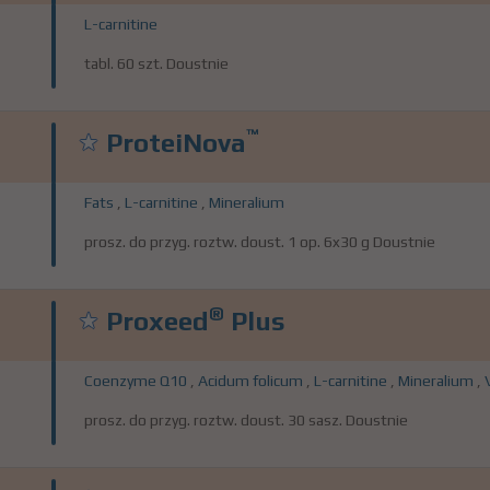
L-carnitine
tabl. 60 szt. Doustnie
™
ProteiNova
Fats
,
L-carnitine
,
Mineralium
prosz. do przyg. roztw. doust. 1 op. 6x30 g Doustnie
®
Proxeed
Plus
Coenzyme Q10
,
Acidum folicum
,
L-carnitine
,
Mineralium
,
prosz. do przyg. roztw. doust. 30 sasz. Doustnie