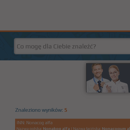
Znaleziono wyników:
5
INN: Nonacog alfa
Nazwa polska:
Nonakog alfa
| Nazwa łacińska:
Nonacogum al