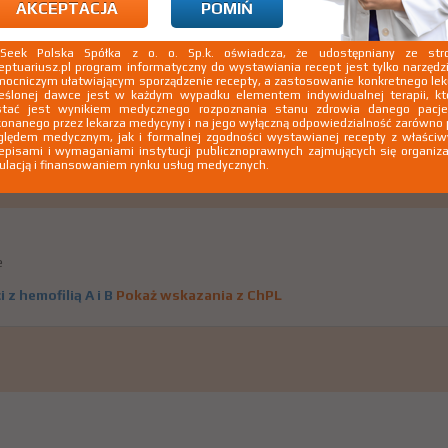
AKCEPTACJA
POMIŃ
kSeek Polska Spółka z o. o. Sp.k. oświadcza, że udostępniany ze stro
eptuariusz.pl program informatyczny do wystawiania recept jest tylko narzęd
e
ocniczym ułatwiającym sporządzenie recepty, a zastosowanie konkretnego le
eślonej dawce jest w każdym wypadku elementem indywidualnej terapii, kt
stać jest wynikiem medycznego rozpoznania stanu zdrowia danego pacje
z hemofilią A i B
Pokaż wskazania z ChPL
onanego przez lekarza medycyny i na jego wyłączną odpowiedzialność zarówno
lędem medycznym, jak i formalnej zgodności wystawianej recepty z właści
episami i wymaganiami instytucji publicznoprawnych zajmujących się organiza
ulacją i finansowaniem rynku usług medycznych.
e
z hemofilią A i B
Pokaż wskazania z ChPL