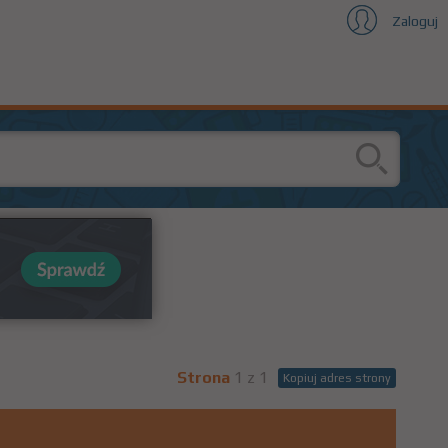
Zaloguj
Strona
1 z 1
Kopiuj adres strony