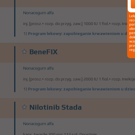
Nonacogum alfa
Le
rec
inj. [prosz.+ rozp. do przyg. zaw.] 1000 IU 1 fiol.+ rozp. Iniekcj
pom
okr
po
1)
Program lekowy: zapobieganie krwawieniom u dzieci 
dok
wzg
prz
BeneFIX
reg
Nonacogum alfa
inj. [prosz.+ rozp. do przyg. zaw.] 2000 IU 1 fiol.+ rozp. Iniekcj
1)
Program lekowy: zapobieganie krwawieniom u dzieci 
Nilotinib Stada
Nonacogum alfa
kaps. twarde 200 mg 112 szt. Doustnie