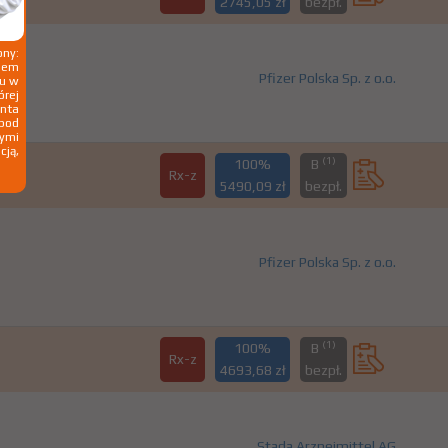
2745,05 zł
bezpł.
ny:
ziem
Pfizer Polska Sp. z o.o.
ku w
órej
nta
 pod
wymi
cją,
(1)
100%
B
Rx-z
5490,09 zł
bezpł.
Pfizer Polska Sp. z o.o.
(1)
100%
B
Rx-z
4693,68 zł
bezpł.
Stada Arzneimittel AG