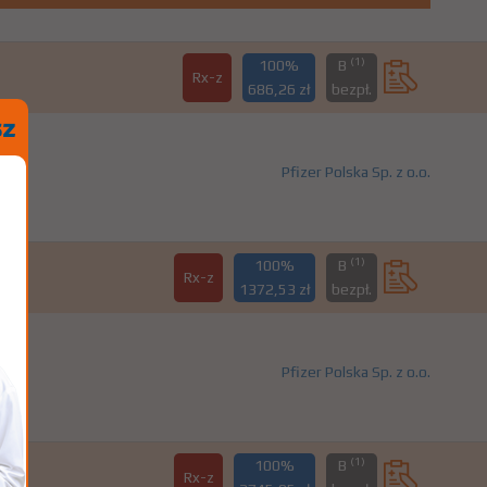
(1)
100%
B
Rx-z
686,26 zł
bezpł.
Pfizer Polska Sp. z o.o.
(1)
100%
B
Rx-z
1372,53 zł
bezpł.
Pfizer Polska Sp. z o.o.
(1)
100%
B
Rx-z