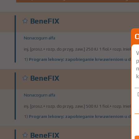
BeneFIX
Nonacogum alfa
inj. [prosz.+ rozp. do przyg. zaw.] 250 IU 1 fiol.+ rozp. Iniekcje
W
1)
Program lekowy: zapobieganie krwawieniom u dzieci 
p
n
k
BeneFIX
Nonacogum alfa
inj. [prosz.+ rozp. do przyg. zaw.] 500 IU 1 fiol.+ rozp. Iniekcje
1)
Program lekowy: zapobieganie krwawieniom u dzieci 
BeneFIX