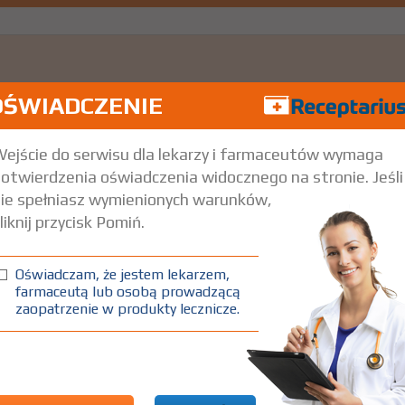
OŚWIADCZENIE
ejście do serwisu dla lekarzy i farmaceutów wymaga
z hemofilią A i B
Pokaż wskazania z ChPL
otwierdzenia oświadczenia widocznego na stronie. Jeśli
ie spełniasz wymienionych warunków,
liknij przycisk Pomiń.
Oświadczam, że jestem lekarzem,
farmaceutą lub osobą prowadzącą
zaopatrzenie w produkty lecznicze.
z hemofilią A i B
Pokaż wskazania z ChPL