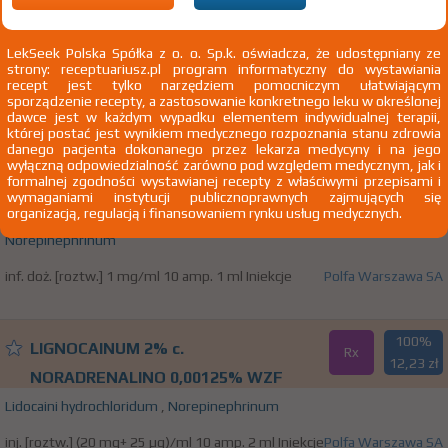
100%
®
Levonor
Lz
-
LekSeek Polska Spółka z o. o. Sp.k. oświadcza, że udostępniany ze
strony: receptuariusz.pl program informatyczny do wystawiania
Norepinephrinum
recept jest tylko narzędziem pomocniczym ułatwiającym
sporządzenie recepty, a zastosowanie konkretnego leku w określonej
inf. doż. [roztw.] 1 mg/ml 5 amp. 4 ml Iniekcje
Polfa Warszawa SA
dawce jest w każdym wypadku elementem indywidualnej terapii,
której postać jest wynikiem medycznego rozpoznania stanu zdrowia
danego pacjenta dokonanego przez lekarza medycyny i na jego
wyłączną odpowiedzialność zarówno pod względem medycznym, jak i
100%
formalnej zgodności wystawianej recepty z właściwymi przepisami i
®
Levonor
Lz
wymaganiami instytucji publicznoprawnych zajmujących się
-
organizacją, regulacją i finansowaniem rynku usług medycznych.
Norepinephrinum
inf. doż. [roztw.] 1 mg/ml 10 amp. 1 ml Iniekcje
Polfa Warszawa SA
100%
LIGNOCAINUM 2% c.
Rx
12,23 zł
NORADRENALINO 0,00125% WZF
Lidocaini hydrochloridum
,
Norepinephrinum
inj. [roztw.] (20 mg+ 25 µg)/ml 10 amp. 2 ml Iniekcje
Polfa Warszawa SA