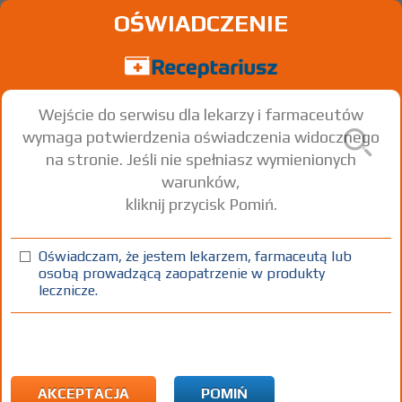
OŚWIADCZENIE
Wejście do serwisu dla lekarzy i farmaceutów
wymaga potwierdzenia oświadczenia widocznego
na stronie. Jeśli nie spełniasz wymienionych
warunków,
kliknij przycisk Pomiń.
Oświadczam, że jestem lekarzem, farmaceutą lub
osobą prowadzącą zaopatrzenie w produkty
lecznicze.
Znaleziono wyników:
4
Strona
1 z 1
Kopiuj adres strony
INN: Norepinephrine
Nazwa polska:
Norepinefryna
| Nazwa łacińska:
Norepinephrinum
AKCEPTACJA
POMIŃ