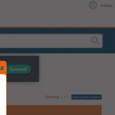
Zaloguj
Strona
1 z 1
Kopiuj adres strony