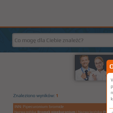
W
p
n
Znaleziono wyników:
1
k
INN: Pipecuronium bromide
Nazwa polska:
Bromek pipekuronium
| Nazwa łacińska:
Pipec