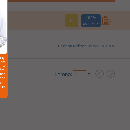
100%
Lz
451,71 zł
Gedeon Richter Polska Sp. z o.o.
ny:
ziem
ku w
órej
Strona:
z
1
nta
 pod
wymi
cją,