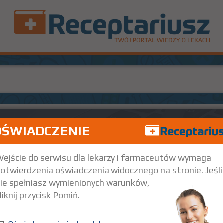
OŚWIADCZENIE
ejście do serwisu dla lekarzy i farmaceutów wymaga
otwierdzenia oświadczenia widocznego na stronie. Jeśli
ie spełniasz wymienionych warunków,
liknij przycisk Pomiń.
uroni bromidum