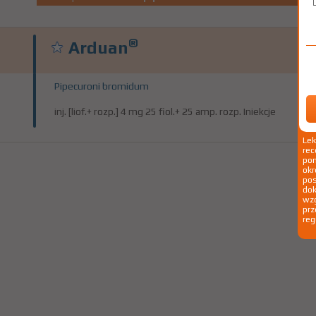
®
Arduan
Pipecuroni bromidum
inj. [liof.+ rozp.] 4 mg 25 fiol.+ 25 amp. rozp. Iniekcje
Le
rec
pom
okr
po
dok
wzg
prz
reg