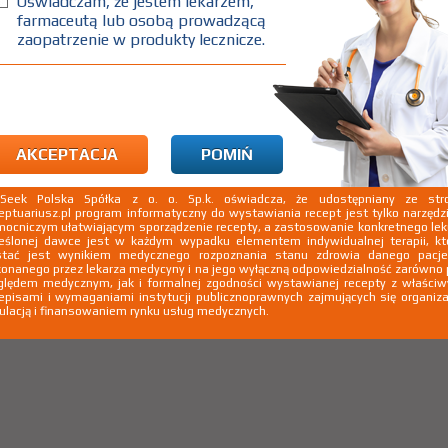
Oświadczam, że jestem lekarzem,
farmaceutą lub osobą prowadzącą
zaopatrzenie w produkty lecznicze.
AKCEPTACJA
POMIŃ
kSeek Polska Spółka z o. o. Sp.k. oświadcza, że udostępniany ze stro
eptuariusz.pl program informatyczny do wystawiania recept jest tylko narzęd
ocniczym ułatwiającym sporządzenie recepty, a zastosowanie konkretnego le
eślonej dawce jest w każdym wypadku elementem indywidualnej terapii, kt
stać jest wynikiem medycznego rozpoznania stanu zdrowia danego pacje
onanego przez lekarza medycyny i na jego wyłączną odpowiedzialność zarówno
lędem medycznym, jak i formalnej zgodności wystawianej recepty z właści
episami i wymaganiami instytucji publicznoprawnych zajmujących się organiza
ulacją i finansowaniem rynku usług medycznych.