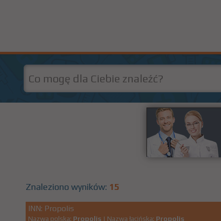
Znaleziono wyników:
15
INN: Propolis
Nazwa polska:
Propolis
| Nazwa łacińska:
Propolis