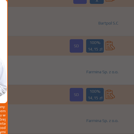
X
Bartpol S.C
100%
SD
14,15 zł
Farmina Sp. z o.o.
100%
SD
14,15 zł
ny:
ziem
ku w
órej
Farmina Sp. z o.o.
nta
 pod
wymi