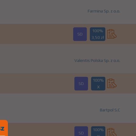
Farmina Sp. z o.o.
100%
SD
3,50 zł
Valentis Polska Sp. z o.o.
100%
SD
X
Bartpol S.C
100%
SD