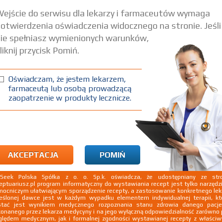
ejście do serwisu dla lekarzy i farmaceutów wymaga
otwierdzenia oświadczenia widocznego na stronie. Jeśli
ie spełniasz wymienionych warunków,
liknij przycisk Pomiń.
Oświadczam, że jestem lekarzem,
farmaceutą lub osobą prowadzącą
zaopatrzenie w produkty lecznicze.
AKCEPTACJA
POMIŃ
kSeek Polska Spółka z o. o. Sp.k. oświadcza, że udostępniany ze stro
eptuariusz.pl program informatyczny do wystawiania recept jest tylko narzęd
ocniczym ułatwiającym sporządzenie recepty, a zastosowanie konkretnego le
eślonej dawce jest w każdym wypadku elementem indywidualnej terapii, kt
stać jest wynikiem medycznego rozpoznania stanu zdrowia danego pacje
onanego przez lekarza medycyny i na jego wyłączną odpowiedzialność zarówno
lędem medycznym, jak i formalnej zgodności wystawianej recepty z właści