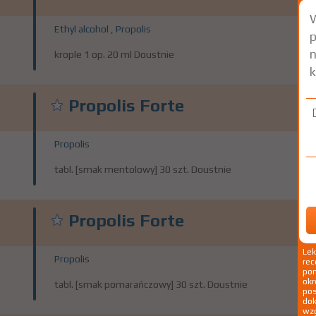
W
Ethyl alcohol
,
Propolis
p
n
krople 1 op. 20 ml Doustnie
k
Propolis Forte
Propolis
tabl. [smak mentolowy] 30 szt. Doustnie
Propolis Forte
Le
Propolis
rec
pom
okr
tabl. [smak pomarańczowy] 30 szt. Doustnie
po
dok
wzg