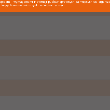
episami i wymaganiami instytucji publicznoprawnych zajmujących się organiza
ulacją i finansowaniem rynku usług medycznych.