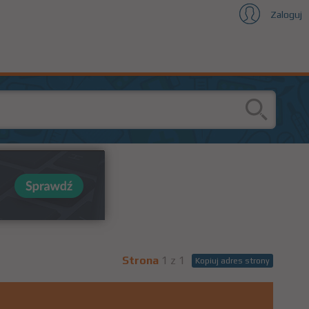
Zaloguj
Strona
1 z 1
Kopiuj adres strony