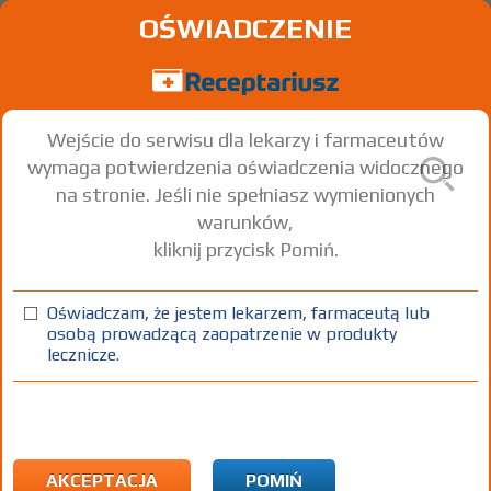
OŚWIADCZENIE
Wejście do serwisu dla lekarzy i farmaceutów
wymaga potwierdzenia oświadczenia widocznego
na stronie. Jeśli nie spełniasz wymienionych
warunków,
kliknij przycisk Pomiń.
Oświadczam, że jestem lekarzem, farmaceutą lub
osobą prowadzącą zaopatrzenie w produkty
lecznicze.
Znaleziono wyników:
1
Strona
1 z 1
Kopiuj adres strony
INN: Sultamicillin
Nazwa polska:
Sultamycylina
| Nazwa łacińska:
Sultamicillinum
AKCEPTACJA
POMIŃ