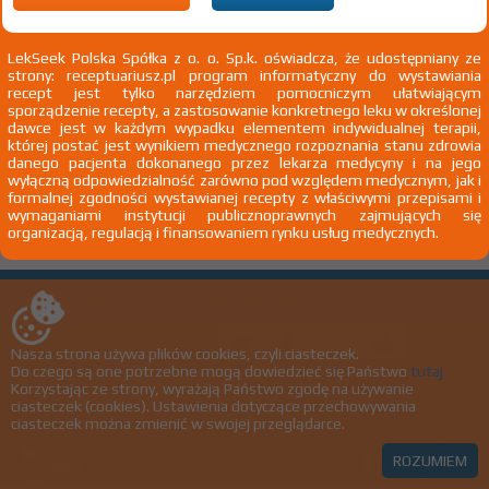
100%
®
Unasyn
Rx
X
LekSeek Polska Spółka z o. o. Sp.k. oświadcza, że udostępniany ze
strony: receptuariusz.pl program informatyczny do wystawiania
Sultamicillinum
recept jest tylko narzędziem pomocniczym ułatwiającym
sporządzenie recepty, a zastosowanie konkretnego leku w określonej
tabl. 375 mg 12 szt. Doustnie
Pfizer Polska Sp. z o.o.
dawce jest w każdym wypadku elementem indywidualnej terapii,
której postać jest wynikiem medycznego rozpoznania stanu zdrowia
danego pacjenta dokonanego przez lekarza medycyny i na jego
wyłączną odpowiedzialność zarówno pod względem medycznym, jak i
formalnej zgodności wystawianej recepty z właściwymi przepisami i
wymaganiami instytucji publicznoprawnych zajmujących się
Strona:
z
1
organizacją, regulacją i finansowaniem rynku usług medycznych.
biuro@lekseek.com
+22 350 00 06
LekSeek ® Polska © 2026
Nasza strona używa plików cookies, czyli ciasteczek.
Do czego są one potrzebne mogą dowiedzieć się Państwo
tutaj
Polityka prywatności
Korzystając ze strony, wyrażają Państwo zgodę na używanie
ciasteczek (cookies). Ustawienia dotyczące przechowywania
Regulamin
ciasteczek można zmienić w swojej przeglądarce.
ROZUMIEM
Wersja aplikacji: BUILD_LABEL