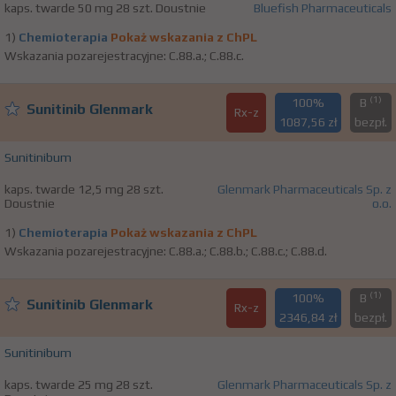
kaps. twarde 50 mg 28 szt. Doustnie
Bluefish Pharmaceuticals
1)
Chemioterapia
Pokaż wskazania z ChPL
Wskazania pozarejestracyjne: C.88.a.; C.88.c.
(1)
100%
B
Sunitinib Glenmark
Rx-z
1087,56 zł
bezpł.
Sunitinibum
kaps. twarde 12,5 mg 28 szt.
Glenmark Pharmaceuticals Sp. z
Doustnie
o.o.
1)
Chemioterapia
Pokaż wskazania z ChPL
Wskazania pozarejestracyjne: C.88.a.; C.88.b.; C.88.c.; C.88.d.
(1)
100%
B
Sunitinib Glenmark
Rx-z
2346,84 zł
bezpł.
Sunitinibum
kaps. twarde 25 mg 28 szt.
Glenmark Pharmaceuticals Sp. z