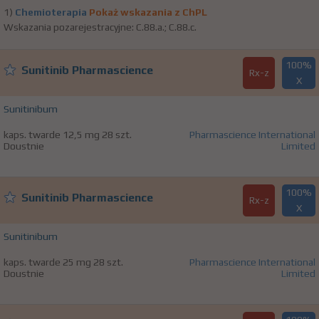
1)
Chemioterapia
Pokaż wskazania z ChPL
Wskazania pozarejestracyjne: C.88.a.; C.88.c.
100%
Sunitinib Pharmascience
Rx-z
X
Sunitinibum
kaps. twarde 12,5 mg 28 szt.
Pharmascience International
Doustnie
Limited
100%
Sunitinib Pharmascience
Rx-z
X
Sunitinibum
kaps. twarde 25 mg 28 szt.
Pharmascience International
Doustnie
Limited