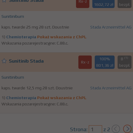
Sunitinib Stada
Rx-z
1602,72 zł
bezpł.
Sunitinibum
kaps. twarde 25 mg 28 szt. Doustnie
Stada Arzneimittel AG
1)
Chemioterapia
Pokaż wskazania z ChPL
Wskazania pozarejestracyjne: C.88.c.
(1)
100%
B
Sunitinib Stada
Rx-z
801,36 zł
bezpł.
Sunitinibum
kaps. twarde 12,5 mg 28 szt. Doustnie
Stada Arzneimittel AG
1)
Chemioterapia
Pokaż wskazania z ChPL
Wskazania pozarejestracyjne: C.88.c.
Strona:
z
2