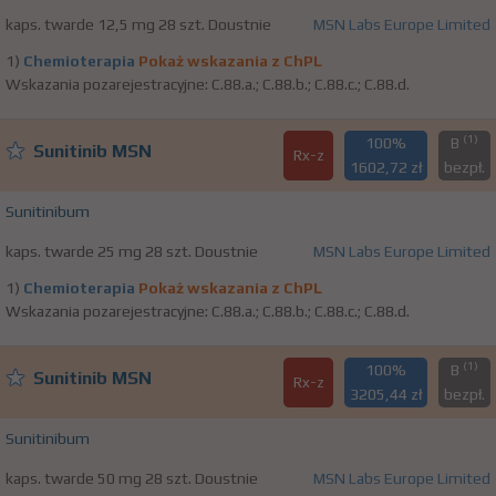
kaps. twarde 12,5 mg 28 szt. Doustnie
MSN Labs Europe Limited
1)
Chemioterapia
Pokaż wskazania z ChPL
Wskazania pozarejestracyjne: C.88.a.; C.88.b.; C.88.c.; C.88.d.
(1)
100%
B
Sunitinib MSN
Rx-z
1602,72 zł
bezpł.
Sunitinibum
kaps. twarde 25 mg 28 szt. Doustnie
MSN Labs Europe Limited
1)
Chemioterapia
Pokaż wskazania z ChPL
Wskazania pozarejestracyjne: C.88.a.; C.88.b.; C.88.c.; C.88.d.
(1)
100%
B
Sunitinib MSN
Rx-z
3205,44 zł
bezpł.
Sunitinibum
kaps. twarde 50 mg 28 szt. Doustnie
MSN Labs Europe Limited