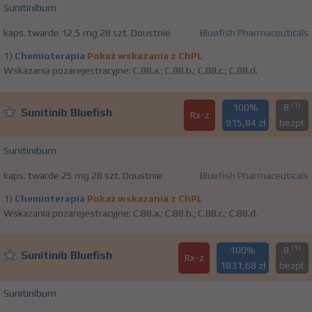
Sunitinibum
kaps. twarde 12,5 mg 28 szt. Doustnie
Bluefish Pharmaceuticals
1)
Chemioterapia
Pokaż wskazania z ChPL
Wskazania pozarejestracyjne: C.88.a.; C.88.b.; C.88.c.; C.88.d.
(1)
100%
B
Sunitinib Bluefish
Rx-z
915,84 zł
bezpł.
Sunitinibum
kaps. twarde 25 mg 28 szt. Doustnie
Bluefish Pharmaceuticals
1)
Chemioterapia
Pokaż wskazania z ChPL
Wskazania pozarejestracyjne: C.88.a.; C.88.b.; C.88.c.; C.88.d.
(1)
100%
B
Sunitinib Bluefish
Rx-z
1831,68 zł
bezpł.
Sunitinibum