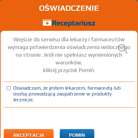
OŚWIADCZENIE
Wejście do serwisu dla lekarzy i farmaceutów
wymaga potwierdzenia oświadczenia widocznego
na stronie. Jeśli nie spełniasz wymienionych
warunków,
kliknij przycisk Pomiń.
Oświadczam, że jestem lekarzem, farmaceutą lub
osobą prowadzącą zaopatrzenie w produkty
lecznicze.
Znaleziono wyników:
47
Strona
1 z 2
Kopiuj adres strony
INN: Sunitinib
Nazwa polska:
Sunitynib
| Nazwa łacińska:
Sunitinibum
AKCEPTACJA
POMIŃ