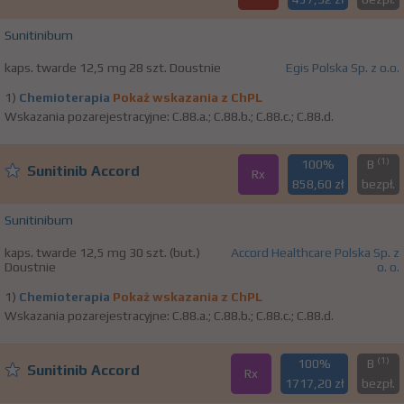
Sunitinibum
kaps. twarde 12,5 mg 28 szt. Doustnie
Egis Polska Sp. z o.o.
1)
Chemioterapia
Pokaż wskazania z ChPL
Wskazania pozarejestracyjne: C.88.a.; C.88.b.; C.88.c.; C.88.d.
(1)
100%
B
Sunitinib Accord
Rx
858,60 zł
bezpł.
Sunitinibum
kaps. twarde 12,5 mg 30 szt. (but.)
Accord Healthcare Polska Sp. z
Doustnie
o. o.
1)
Chemioterapia
Pokaż wskazania z ChPL
Wskazania pozarejestracyjne: C.88.a.; C.88.b.; C.88.c.; C.88.d.
(1)
100%
B
Sunitinib Accord
Rx
1717,20 zł
bezpł.