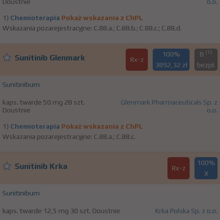
Doustnie
o.o.
1)
Chemioterapia
Pokaż wskazania z ChPL
Wskazania pozarejestracyjne: C.88.a.; C.88.b.; C.88.c.; C.88.d.
(1)
100%
B
Sunitinib Glenmark
Rx-z
3892,32 zł
bezpł.
Sunitinibum
kaps. twarde 50 mg 28 szt.
Glenmark Pharmaceuticals Sp. z
Doustnie
o.o.
1)
Chemioterapia
Pokaż wskazania z ChPL
Wskazania pozarejestracyjne: C.88.a.; C.88.c.
100%
Sunitinib Krka
Rx-z
X
Sunitinibum
kaps. twarde 12,5 mg 30 szt. Doustnie
Krka Polska Sp. z o.o.