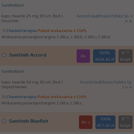
Sunitinibum
kaps. twarde 25 mg 30 szt. (but.)
Accord Healthcare Polska Sp. z
Doustnie
o. o.
1)
Chemioterapia
Pokaż wskazania z ChPL
Wskazania pozarejestracyjne: C.88.a.; C.88.b.; C.88.c.; C.88.d.
(1)
100%
B
Sunitinib Accord
Rx
3434,40 zł
bezpł.
Sunitinibum
kaps. twarde 50 mg 30 szt. (but.)
Accord Healthcare Polska Sp.
Dopochwowo
z o. o.
1)
Chemioterapia
Pokaż wskazania z ChPL
Wskazania pozarejestracyjne: C.88.a.; C.88.c.
(1)
100%
B
Sunitinib Bluefish
Rx-z
457,92 zł
bezpł.