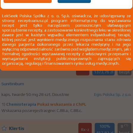
(1)
100%
B
Klertis
Rx-z
1259,28 zł
bezpł.
LekSeek Polska Spółka z o. o. Sp.k. oświadcza, że udostępniany ze
strony: receptuariusz.pl program informatyczny do wystawiania
Sunitinibum
recept jest tylko narzędziem pomocniczym ułatwiającym
sporządzenie recepty, a zastosowanie konkretnego leku w określonej
kaps. twarde 25 mg 28 szt. Doustnie
Egis Polska Sp. z o.o.
dawce jest w każdym wypadku elementem indywidualnej terapii,
której postać jest wynikiem medycznego rozpoznania stanu zdrowia
1)
Chemioterapia
Pokaż wskazania z ChPL
danego pacjenta dokonanego przez lekarza medycyny i na jego
wyłączną odpowiedzialność zarówno pod względem medycznym, jak i
Wskazania pozarejestracyjne: C.88.a.; C.88.b.; C.88.c.; C.88.d.
formalnej zgodności wystawianej recepty z właściwymi przepisami i
wymaganiami instytucji publicznoprawnych zajmujących się
organizacją, regulacją i finansowaniem rynku usług medycznych.
(1)
100%
B
Klertis
Rx-z
1373,76 zł
bezpł.
Sunitinibum
kaps. twarde 50 mg 28 szt. Doustnie
Egis Polska Sp. z o.o.
1)
Chemioterapia
Pokaż wskazania z ChPL
Wskazania pozarejestracyjne: C.88.a.; C.88.c.
(1)
100%
B
Klertis
Rx-z
457,92 zł
bezpł.