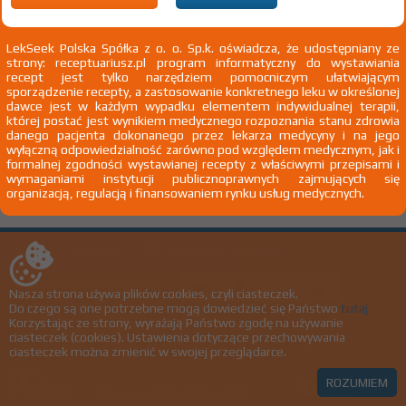
100%
Dialginum
OTC
10,20 zł
LekSeek Polska Spółka z o. o. Sp.k. oświadcza, że udostępniany ze
Metamizolum natricum monohydricum
strony: receptuariusz.pl program informatyczny do wystawiania
recept jest tylko narzędziem pomocniczym ułatwiającym
sporządzenie recepty, a zastosowanie konkretnego leku w określonej
prosz. do przyg. roztw. doust. 500 mg 6 sasz.
CHEMAX PHARMA
dawce jest w każdym wypadku elementem indywidualnej terapii,
Doustnie
Ltd.
której postać jest wynikiem medycznego rozpoznania stanu zdrowia
danego pacjenta dokonanego przez lekarza medycyny i na jego
wyłączną odpowiedzialność zarówno pod względem medycznym, jak i
formalnej zgodności wystawianej recepty z właściwymi przepisami i
wymaganiami instytucji publicznoprawnych zajmujących się
Strona:
z
1
organizacją, regulacją i finansowaniem rynku usług medycznych.
biuro@lekseek.com
+22 350 00 06
LekSeek ® Polska © 2026
Nasza strona używa plików cookies, czyli ciasteczek.
Do czego są one potrzebne mogą dowiedzieć się Państwo
tutaj
Polityka prywatności
Korzystając ze strony, wyrażają Państwo zgodę na używanie
ciasteczek (cookies). Ustawienia dotyczące przechowywania
Regulamin
ciasteczek można zmienić w swojej przeglądarce.
ROZUMIEM
Wersja aplikacji: BUILD_LABEL