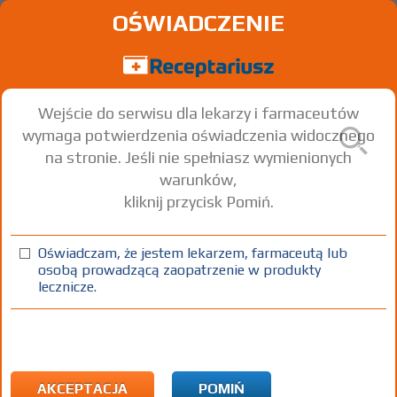
OŚWIADCZENIE
Wejście do serwisu dla lekarzy i farmaceutów
wymaga potwierdzenia oświadczenia widocznego
na stronie. Jeśli nie spełniasz wymienionych
warunków,
kliknij przycisk Pomiń.
Oświadczam, że jestem lekarzem, farmaceutą lub
osobą prowadzącą zaopatrzenie w produkty
lecznicze.
Znaleziono wyników:
1
Strona
1 z 1
Kopiuj adres strony
CHEMAX PHARMA Ltd.
|
AKCEPTACJA
POMIŃ