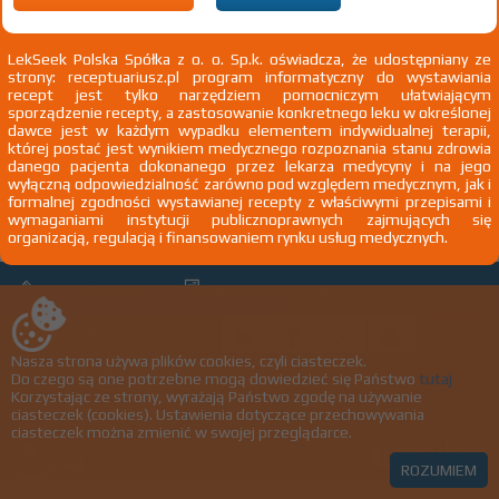
100%
Duplaxil - import docelowy
Rx
X
LekSeek Polska Spółka z o. o. Sp.k. oświadcza, że udostępniany ze
Hydroxychloroquinum
strony: receptuariusz.pl program informatyczny do wystawiania
recept jest tylko narzędziem pomocniczym ułatwiającym
sporządzenie recepty, a zastosowanie konkretnego leku w określonej
tabl. powl. 400 mg 30 szt. Dopochwowo
Gebro Pharma
dawce jest w każdym wypadku elementem indywidualnej terapii,
której postać jest wynikiem medycznego rozpoznania stanu zdrowia
danego pacjenta dokonanego przez lekarza medycyny i na jego
wyłączną odpowiedzialność zarówno pod względem medycznym, jak i
formalnej zgodności wystawianej recepty z właściwymi przepisami i
Strona:
z
1
wymaganiami instytucji publicznoprawnych zajmujących się
organizacją, regulacją i finansowaniem rynku usług medycznych.
biuro@lekseek.com
+22 350 00 06
LekSeek ® Polska © 2026
Nasza strona używa plików cookies, czyli ciasteczek.
Polityka prywatności
Do czego są one potrzebne mogą dowiedzieć się Państwo
tutaj
Korzystając ze strony, wyrażają Państwo zgodę na używanie
Regulamin
ciasteczek (cookies). Ustawienia dotyczące przechowywania
ciasteczek można zmienić w swojej przeglądarce.
Wersja aplikacji: BUILD_LABEL
ROZUMIEM