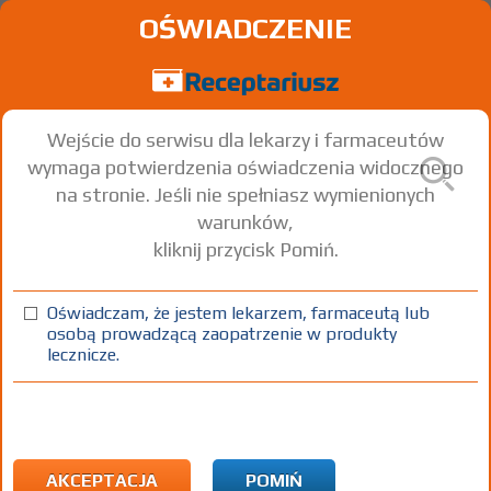
OŚWIADCZENIE
Wejście do serwisu dla lekarzy i farmaceutów
wymaga potwierdzenia oświadczenia widocznego
na stronie. Jeśli nie spełniasz wymienionych
warunków,
kliknij przycisk Pomiń.
Oświadczam, że jestem lekarzem, farmaceutą lub
osobą prowadzącą zaopatrzenie w produkty
lecznicze.
Znaleziono wyników:
1
Strona
1 z 1
Kopiuj adres strony
Gebro Pharma
|
AKCEPTACJA
POMIŃ