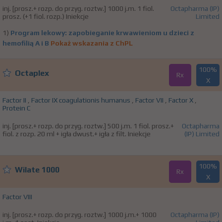
inj. [prosz.+ rozp. do przyg. roztw.] 1000 j.m. 1 fiol.
Octapharma (IP)
prosz. (+1 fiol. rozp.) Iniekcje
Limited
1)
Program lekowy: zapobieganie krwawieniom u dzieci z
hemofilią A i B
Pokaż wskazania z ChPL
100%
Octaplex
Rx
X
Factor II
,
Factor IX coagulationis humanus
,
Factor VII
,
Factor X
,
Protein C
inj. [prosz.+ rozp. do przyg. roztw.] 500 j.m. 1 fiol. prosz.+
Octapharma
fiol. z rozp. 20 ml + igła dwust.+ igła z filt. Iniekcje
(IP) Limited
100%
Wilate 1000
Rx
X
Factor VIII
inj. [prosz.+ rozp. do przyg. roztw.] 1000 j.m.+ 1000
Octapharma (IP)