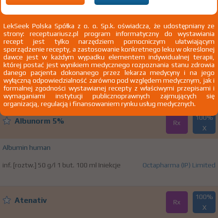
email:
warsaw.office@octapharma.pl
LekSeek Polska Spółka z o. o. Sp.k. oświadcza, że udostępniany ze
strony: receptuariusz.pl program informatyczny do wystawiania
100%
Albunorm 20%
recept jest tylko narzędziem pomocniczym ułatwiającym
Rx
X
sporządzenie recepty, a zastosowanie konkretnego leku w określonej
dawce jest w każdym wypadku elementem indywidualnej terapii,
której postać jest wynikiem medycznego rozpoznania stanu zdrowia
Albumin human
danego pacjenta dokonanego przez lekarza medycyny i na jego
wyłączną odpowiedzialność zarówno pod względem medycznym, jak i
inf. [roztw.] 200 g/l 1 but. 50 ml Iniekcje
Octapharma (IP) Limited
formalnej zgodności wystawianej recepty z właściwymi przepisami i
wymaganiami instytucji publicznoprawnych zajmujących się
organizacją, regulacją i finansowaniem rynku usług medycznych.
100%
Albunorm 5%
Rx
X
Albumin human
inf. [roztw.] 50 g/l 1 but. 100 ml Iniekcje
Octapharma (IP) Limited
100%
Atenativ
Rx
X