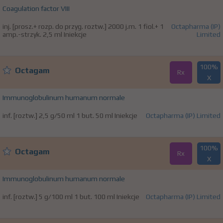
Coagulation factor VIII
inj. [prosz.+ rozp. do przyg. roztw.] 2000 j.m. 1 fiol.+ 1
Octapharma (IP)
amp.-strzyk. 2,5 ml Iniekcje
Limited
100%
Octagam
Rx
X
Immunoglobulinum humanum normale
inf. [roztw.] 2,5 g/50 ml 1 but. 50 ml Iniekcje
Octapharma (IP) Limited
100%
Octagam
Rx
X
Immunoglobulinum humanum normale
inf. [roztw.] 5 g/100 ml 1 but. 100 ml Iniekcje
Octapharma (IP) Limited