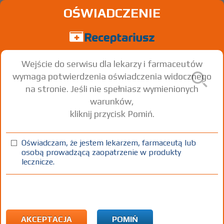
OŚWIADCZENIE
Wejście do serwisu dla lekarzy i farmaceutów
wymaga potwierdzenia oświadczenia widocznego
na stronie. Jeśli nie spełniasz wymienionych
warunków,
kliknij przycisk Pomiń.
Oświadczam, że jestem lekarzem, farmaceutą lub
osobą prowadzącą zaopatrzenie w produkty
lecznicze.
Znaleziono wyników:
23
Strona
1 z 1
Kopiuj adres strony
Octapharma (IP) Limited
| ul. Iłżecka 26 Warszawa
tel:
22 208-27-34
www:
http://www.octapharma.pl
AKCEPTACJA
POMIŃ