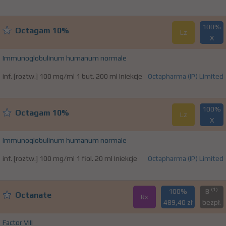
100%
Octagam 10%
Lz
X
Immunoglobulinum humanum normale
inf. [roztw.] 100 mg/ml 1 but. 200 ml Iniekcje
Octapharma (IP) Limited
100%
Octagam 10%
Lz
X
Immunoglobulinum humanum normale
inf. [roztw.] 100 mg/ml 1 fiol. 20 ml Iniekcje
Octapharma (IP) Limited
(1)
100%
B
Octanate
Rx
489,40 zł
bezpł.
Factor VIII