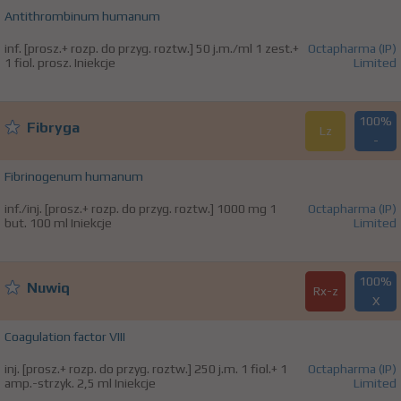
Antithrombinum humanum
inf. [prosz.+ rozp. do przyg. roztw.] 50 j.m./ml 1 zest.+
Octapharma (IP)
1 fiol. prosz. Iniekcje
Limited
100%
Fibryga
Lz
-
Fibrinogenum humanum
inf./inj. [prosz.+ rozp. do przyg. roztw.] 1000 mg 1
Octapharma (IP)
but. 100 ml Iniekcje
Limited
100%
Nuwiq
Rx-z
X
Coagulation factor VIII
inj. [prosz.+ rozp. do przyg. roztw.] 250 j.m. 1 fiol.+ 1
Octapharma (IP)
amp.-strzyk. 2,5 ml Iniekcje
Limited