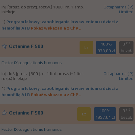
inj. [prosz. do przyg. roztw.] 1000 j.m. 1 amp.
Octapharma (IP)
Iniekcje
Limited
1)
Program lekowy: zapobieganie krwawieniom u dzieci z
hemofilią A i B
Pokaż wskazania z ChPL
(1)
100%
B
Octanine F 500
Lz
978,80 zł
bezpł.
Factor IX coagulationis humanus
inj. doż. [prosz.] 500 j.m. 1 fiol. prosz. (+1 fiol.
Octapharma (IP)
rozp.) Iniekcje
Limited
1)
Program lekowy: zapobieganie krwawieniom u dzieci z
hemofilią A i B
Pokaż wskazania z ChPL
(1)
100%
B
Octanine F 500
Lz
1957,61 zł
bezpł.
Factor IX coagulationis humanus