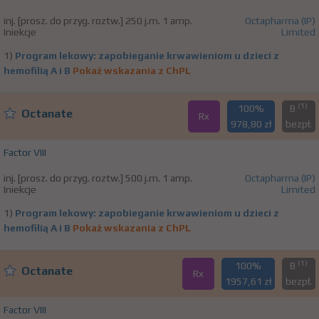
inj. [prosz. do przyg. roztw.] 250 j.m. 1 amp.
Octapharma (IP)
Iniekcje
Limited
1)
Program lekowy: zapobieganie krwawieniom u dzieci z
hemofilią A i B
Pokaż wskazania z ChPL
(1)
100%
B
Octanate
Rx
978,80 zł
bezpł.
Factor VIII
inj. [prosz. do przyg. roztw.] 500 j.m. 1 amp.
Octapharma (IP)
Iniekcje
Limited
1)
Program lekowy: zapobieganie krwawieniom u dzieci z
hemofilią A i B
Pokaż wskazania z ChPL
(1)
100%
B
Octanate
Rx
1957,61 zł
bezpł.
Factor VIII