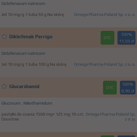
Diclofenacum natricum
żel 10 mg/g 1 tuba 50 g Na skórę
Omega Pharma Poland Sp. z o. o.
100%
Diklofenak Perrigo
OTC
11,50 zł
Diclofenacum natricum
żel 10 mg/g 1 tuba 100 g Na skórę
Omega Pharma Poland Sp. z o. o.
100%
Glucardiamid
OTC
8,90 zł
Glucosum
,
Nikethamidum
pastylki do ssania 1500 mg+ 125 mg 10 szt.
Omega Pharma Poland Sp.
Doustnie
z o. o.