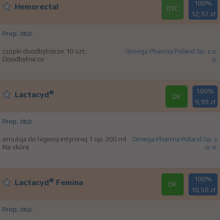
100%
Hemorectal
OTC
12,97 zł
Prep. złoż.
czopki doodbytnicze 10 szt.
Omega Pharma Poland Sp. z o.
Doodbytniczo
o.
100%
®
Lactacyd
DK
9,99 zł
Prep. złoż.
emulsja do higieny intymnej 1 op. 200 ml
Omega Pharma Poland Sp. z
Na skórę
o. o.
100%
®
Lactacyd
Femina
DK
10,50 zł
Prep. złoż.