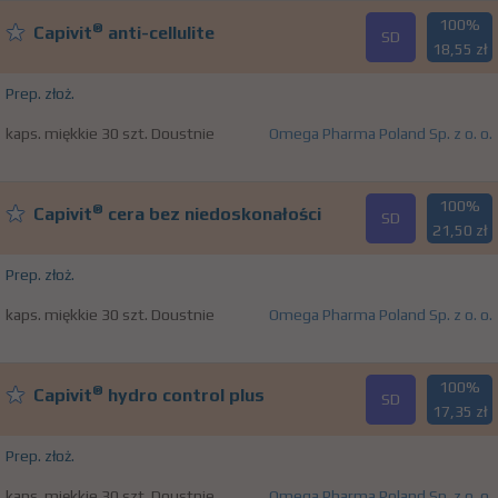
100%
®
Capivit
anti-cellulite
SD
18,55 zł
Prep. złoż.
kaps. miękkie 30 szt. Doustnie
Omega Pharma Poland Sp. z o. o.
100%
®
Capivit
cera bez niedoskonałości
SD
21,50 zł
Prep. złoż.
kaps. miękkie 30 szt. Doustnie
Omega Pharma Poland Sp. z o. o.
100%
®
Capivit
hydro control plus
SD
17,35 zł
Prep. złoż.
kaps. miękkie 30 szt. Doustnie
Omega Pharma Poland Sp. z o. o.