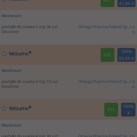
OTC
41,40 zł
Nicotinum
pastylki do ssania 2 mg 36 szt.
Omega Pharma Poland Sp. z o.
Doustnie
o.
100%
®
NiQuitin
OTC
82,24 zł
Nicotinum
pastylki do ssania 2 mg 72 szt.
Omega Pharma Poland Sp. z o.
Doustnie
o.
100%
®
NiQuitin
OTC
X
Nicotinum
pastylki do ssania 4 mg 36 szt.
Omega Pharma Poland Sp. z o.