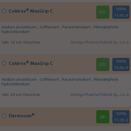
100%
®
Coldrex
MaxGrip C
OTC
11,45 zł
Acidum ascorbicum
,
Coffeinum
,
Paracetamolum
,
Phenylephrini
hydrochloridum
tabl. 12 szt. Doustnie
Omega Pharma Poland Sp. z o. o.
100%
®
Coldrex
MaxGrip C
OTC
19,66 zł
Acidum ascorbicum
,
Coffeinum
,
Paracetamolum
,
Phenylephrini
hydrochloridum
tabl. 24 szt. Doustnie
Omega Pharma Poland Sp. z o. o.
100%
®
Dermosan
DK
11,30 zł