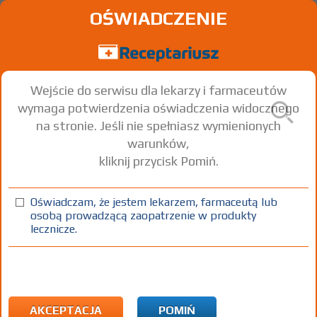
OŚWIADCZENIE
Wejście do serwisu dla lekarzy i farmaceutów
wymaga potwierdzenia oświadczenia widocznego
na stronie. Jeśli nie spełniasz wymienionych
warunków,
kliknij przycisk Pomiń.
Oświadczam, że jestem lekarzem, farmaceutą lub
osobą prowadzącą zaopatrzenie w produkty
lecznicze.
Znaleziono wyników:
71
Strona
1 z 3
Kopiuj adres strony
Omega Pharma Poland Sp. z o. o.
| Al.
Niepodległości 18 Warszawa
tel:
22 489 54 51
AKCEPTACJA
POMIŃ