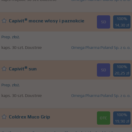
100%
®
Capivit
mocne włosy i paznokcie
SD
14,30 zł
Prep. złoż.
kaps. 30 szt. Doustnie
Omega Pharma Poland Sp. z o. o.
100%
®
Capivit
sun
SD
20,25 zł
Prep. złoż.
kaps. 30 szt. Doustnie
Omega Pharma Poland Sp. z o. o.
100%
Coldrex Muco Grip
OTC
19,90 zł