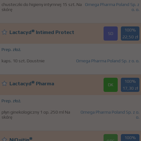
chusteczki do higieny intymnej 15 szt. Na
Omega Pharma Poland Sp. z
skórę
o. o.
100%
®
Lactacyd
Intimed Protect
SD
22,50 zł
Prep. złoż.
kaps. 10 szt. Doustnie
Omega Pharma Poland Sp. z o. o.
100%
®
Lactacyd
Pharma
DK
17,30 zł
Prep. złoż.
płyn ginekologiczny 1 op. 250 ml Na
Omega Pharma Poland Sp. z o.
skórę
o.
100%
®
NiQuitin