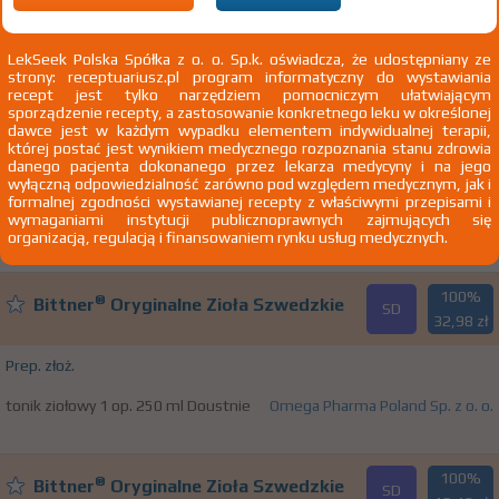
www:
http://omega-pharma.pl
email:
omega@omega-pharma.pl
LekSeek Polska Spółka z o. o. Sp.k. oświadcza, że udostępniany ze
strony: receptuariusz.pl program informatyczny do wystawiania
recept jest tylko narzędziem pomocniczym ułatwiającym
sporządzenie recepty, a zastosowanie konkretnego leku w określonej
100%
®
Bittner
Oryginalne Zioła Szwedzkie
SD
dawce jest w każdym wypadku elementem indywidualnej terapii,
19,25 zł
której postać jest wynikiem medycznego rozpoznania stanu zdrowia
danego pacjenta dokonanego przez lekarza medycyny i na jego
wyłączną odpowiedzialność zarówno pod względem medycznym, jak i
Prep. złoż.
formalnej zgodności wystawianej recepty z właściwymi przepisami i
wymaganiami instytucji publicznoprawnych zajmujących się
tonik ziołowy 1 op. 100 ml Doustnie
Omega Pharma Poland Sp. z o. o.
organizacją, regulacją i finansowaniem rynku usług medycznych.
100%
®
Bittner
Oryginalne Zioła Szwedzkie
SD
32,98 zł
Prep. złoż.
tonik ziołowy 1 op. 250 ml Doustnie
Omega Pharma Poland Sp. z o. o.
100%
®
Bittner
Oryginalne Zioła Szwedzkie
SD