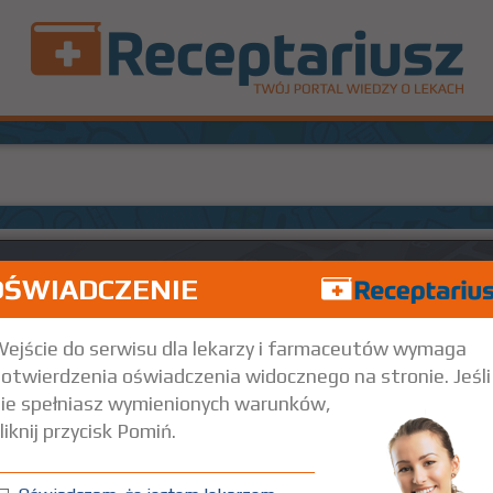
OŚWIADCZENIE
ejście do serwisu dla lekarzy i farmaceutów wymaga
otwierdzenia oświadczenia widocznego na stronie. Jeśli
ie spełniasz wymienionych warunków,
liknij przycisk Pomiń.