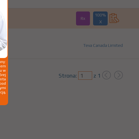
100%
Rx
X
Teva Canada Limited
ny:
ziem
ku w
Strona:
z
1
órej
nta
 pod
wymi
cją,