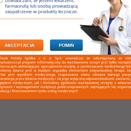
Oświadczam, że jestem lekarzem,
farmaceutą lub osobą prowadzącą
zaopatrzenie w produkty lecznicze.
lowy
AKCEPTACJA
POMIŃ
kSeek Polska Spółka z o. o. Sp.k. oświadcza, że udostępniany ze stro
eptuariusz.pl program informatyczny do wystawiania recept jest tylko narzęd
ocniczym ułatwiającym sporządzenie recepty, a zastosowanie konkretnego le
eślonej dawce jest w każdym wypadku elementem indywidualnej terapii, kt
stać jest wynikiem medycznego rozpoznania stanu zdrowia danego pacje
onanego przez lekarza medycyny i na jego wyłączną odpowiedzialność zarówno
lędem medycznym, jak i formalnej zgodności wystawianej recepty z właści
episami i wymaganiami instytucji publicznoprawnych zajmujących się organiza
ulacją i finansowaniem rynku usług medycznych.