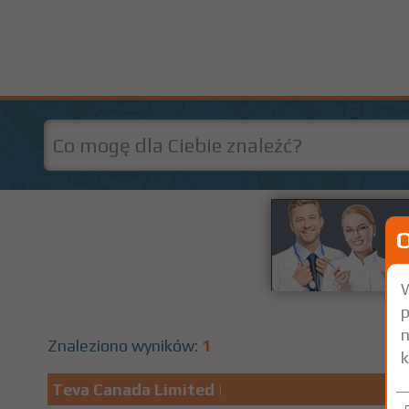
W
p
n
Znaleziono wyników:
1
k
Teva Canada Limited
|