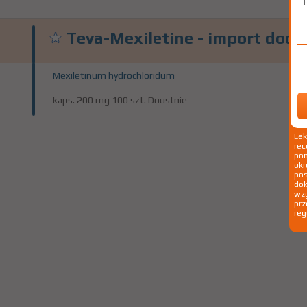
Teva-Mexiletine - import doce
Mexiletinum hydrochloridum
kaps. 200 mg 100 szt. Doustnie
Le
rec
pom
okr
po
dok
wzg
prz
reg