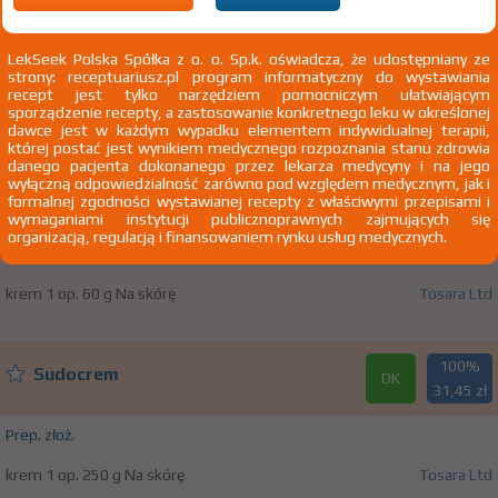
100%
Sudocrem
DK
43,59 zł
LekSeek Polska Spółka z o. o. Sp.k. oświadcza, że udostępniany ze
Prep. złoż.
strony: receptuariusz.pl program informatyczny do wystawiania
recept jest tylko narzędziem pomocniczym ułatwiającym
sporządzenie recepty, a zastosowanie konkretnego leku w określonej
krem 1 op. 400 g Na skórę
Tosara Ltd
dawce jest w każdym wypadku elementem indywidualnej terapii,
której postać jest wynikiem medycznego rozpoznania stanu zdrowia
danego pacjenta dokonanego przez lekarza medycyny i na jego
wyłączną odpowiedzialność zarówno pod względem medycznym, jak i
100%
Sudocrem
DK
formalnej zgodności wystawianej recepty z właściwymi przepisami i
12,45 zł
wymaganiami instytucji publicznoprawnych zajmujących się
organizacją, regulacją i finansowaniem rynku usług medycznych.
Prep. złoż.
krem 1 op. 60 g Na skórę
Tosara Ltd
100%
Sudocrem
DK
31,45 zł
Prep. złoż.
krem 1 op. 250 g Na skórę
Tosara Ltd