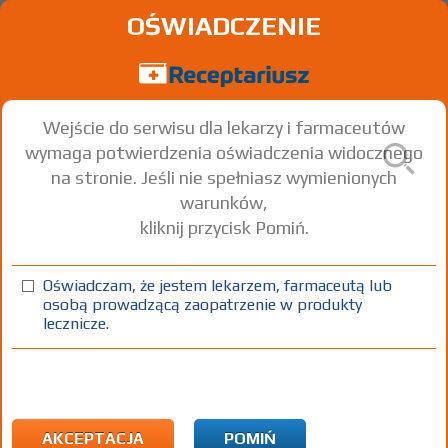
OŚWIADCZENIE
Wejście do serwisu dla lekarzy i farmaceutów
wymaga potwierdzenia oświadczenia widocznego
na stronie. Jeśli nie spełniasz wymienionych
warunków,
kliknij przycisk Pomiń.
Oświadczam, że jestem lekarzem, farmaceutą lub
osobą prowadzącą zaopatrzenie w produkty
lecznicze.
Znaleziono wyników:
4
Strona
1 z 1
Kopiuj adres strony
Tosara Ltd
|
AKCEPTACJA
POMIŃ