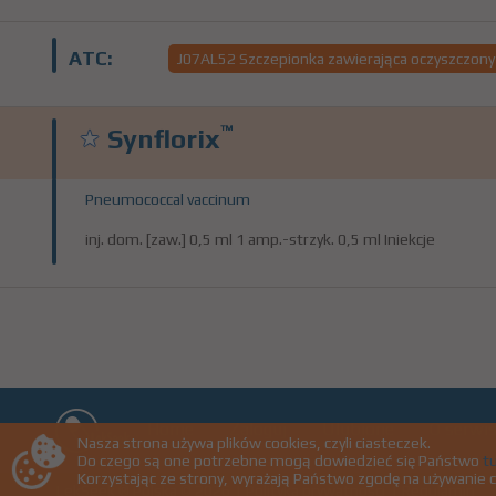
ATC:
J07AL52 Szczepionka zawierająca oczyszczony
™
Synflorix
Pneumococcal vaccinum
inj. dom. [zaw.] 0,5 ml 1 amp.-strzyk. 0,5 ml Iniekcje
Home
Zaloguj
Ulubione
O serwis
Nasza strona używa plików cookies, czyli ciasteczek.
Do czego są one potrzebne mogą dowiedzieć się Państwo
tu
Korzystając ze strony, wyrażają Państwo zgodę na używanie 
LekSeek ® Polska © 2026
|
Polityka prywatności
|
Regulamin