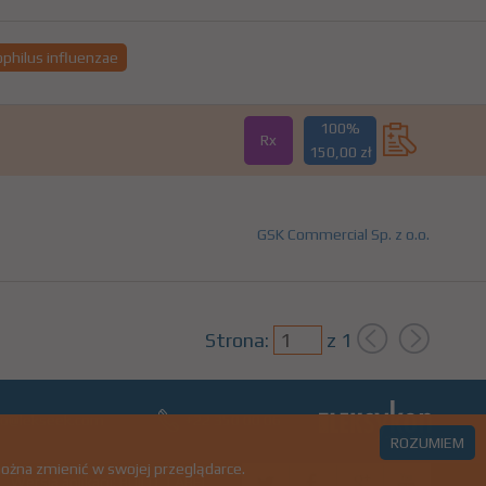
philus influenzae
100%
Rx
150,00 zł
GSK Commercial Sp. z o.o.
Strona:
z
1
ro@lekseek.com
+22 350 00 06
ROZUMIEM
można zmienić w swojej przeglądarce.
Wersja aplikacji: BUILD_LABEL