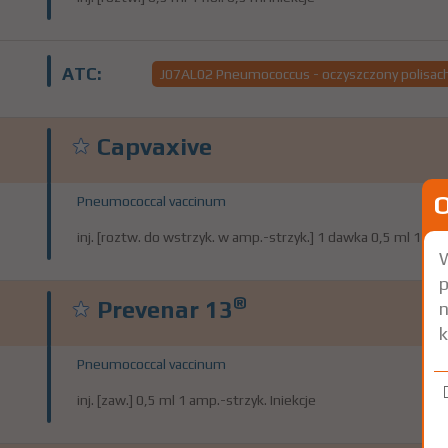
ATC:
J07AL02 Pneumococcus - oczyszczony polisa
Capvaxive
Pneumococcal vaccinum
inj. [roztw. do wstrzyk. w amp.-strzyk.] 1 dawka 0,5 ml 1 amp.
W
p
®
Prevenar 13
n
k
Pneumococcal vaccinum
inj. [zaw.] 0,5 ml 1 amp.-strzyk. Iniekcje