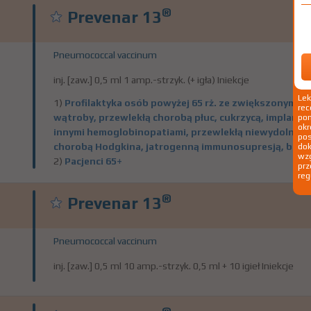
®
Prevenar 13
Pneumococcal vaccinum
inj. [zaw.] 0,5 ml 1 amp.-strzyk. (+ igła) Iniekcje
Le
1)
Profilaktyka osób powyżej 65 rż. ze zwiększonym (
rec
wątroby, przewlekłą chorobą płuc, cukrzycą, implan
pom
okr
innymi hemoglobinopatiami, przewlekłą niewydolnoś
po
chorobą Hodgkina, jatrogenną immunosupresją, biała
dok
wzg
2)
Pacjenci 65+
prz
reg
®
Prevenar 13
Pneumococcal vaccinum
inj. [zaw.] 0,5 ml 10 amp.-strzyk. 0,5 ml + 10 igieł Iniekcje