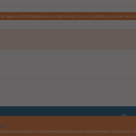
 antygen polisacharydowy w połączeniach ze szczepionką przeciw Haemo
ie
O firmie
Kontakt
biu
taj
ciasteczek (cookies). Ustawienia dotyczące przechowywania ciasteczek 