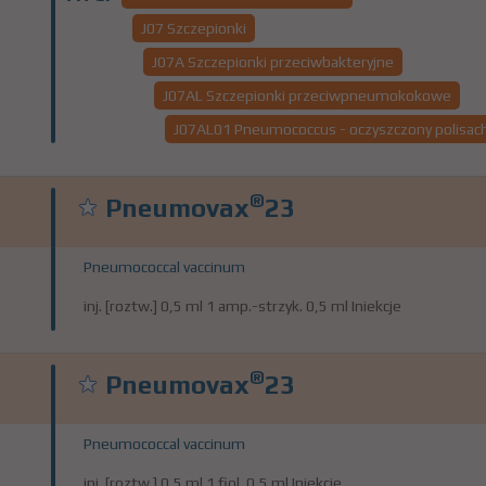
J07 Szczepionki
J07A Szczepionki przeciwbakteryjne
J07AL Szczepionki przeciwpneumokokowe
J07AL01 Pneumococcus - oczyszczony polisac
®
Pneumovax
23
Pneumococcal vaccinum
inj. [roztw.] 0,5 ml 1 amp.-strzyk. 0,5 ml Iniekcje
®
Pneumovax
23
Pneumococcal vaccinum
inj. [roztw.] 0,5 ml 1 fiol. 0,5 ml Iniekcje