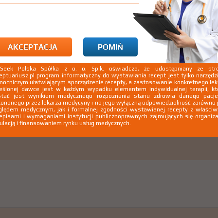
AKCEPTACJA
POMIŃ
kSeek Polska Spółka z o. o. Sp.k. oświadcza, że udostępniany ze stro
umiarkowanym do wysokiego) ryzykiem choroby pneumokokowej tj. 
eptuariusz.pl program informatyczny do wystawiania recept jest tylko narzęd
tem ślimakowym, wyciekiem płynu mózgowo-rdzeniowego, wrodzoną 
ocniczym ułatwiającym sporządzenie recepty, a zastosowanie konkretnego le
eślonej dawce jest w każdym wypadku elementem indywidualnej terapii, kt
cią nerek, wrodzonym lub nabytym niedoborem odporności, uogó
stać jest wynikiem medycznego rozpoznania stanu zdrowia danego pacje
czką, szpiczakiem mnogim, przeszczepem narządu litego
Pokaż w
onanego przez lekarza medycyny i na jego wyłączną odpowiedzialność zarówno
lędem medycznym, jak i formalnej zgodności wystawianej recepty z właści
episami i wymaganiami instytucji publicznoprawnych zajmujących się organiza
ulacją i finansowaniem rynku usług medycznych.