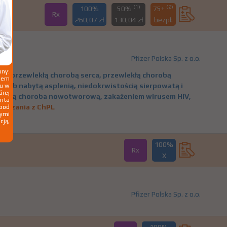
(1)
(2)
100%
50%
75+
Rx
260,07 zł
130,04 zł
bezpł.
Pfizer Polska Sp. z o.o.
ny:
z: przewlekłą chorobą serca, przewlekłą chorobą
ziem
lub nabytą asplenią, niedokrwistością sierpowatą i
ku w
órej
lnioną choroba nowotworową, zakażeniem wirusem HIV,
nta
skazania z ChPL
 pod
wymi
cją,
100%
Rx
X
Pfizer Polska Sp. z o.o.