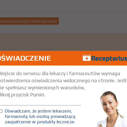
charydowy antygen skoniugowany
OŚWIADCZENIE
-strzyk. 0,5 ml + 1 igła Iniekcje
ejście do serwisu dla lekarzy i farmaceutów wymaga
otwierdzenia oświadczenia widocznego na stronie. Jeśli
ie spełniasz wymienionych warunków,
liknij przycisk Pomiń.
Oświadczam, że jestem lekarzem,
farmaceutą lub osobą prowadzącą
zaopatrzenie w produkty lecznicze.