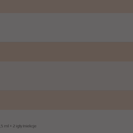
5 ml + 2 igły Iniekcje