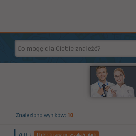
Znaleziono wyników:
10
ATC:
J Leki stosowane w zakażeniach