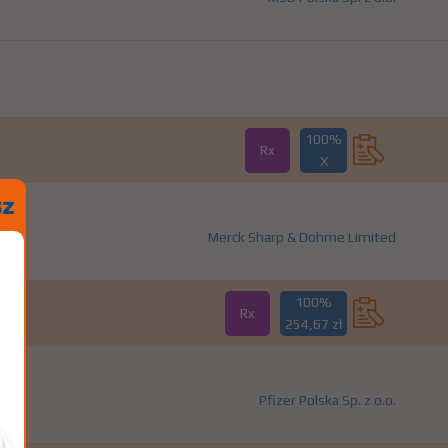
100%
Rx
X
Merck Sharp & Dohme Limited
100%
Rx
254,67 zł
Pfizer Polska Sp. z o.o.