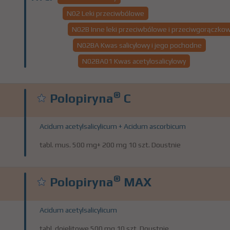
N02 Leki przeciwbólowe
N02B Inne leki przeciwbólowe i przeciwgorączko
N02BA Kwas salicylowy i jego pochodne
N02BA01 Kwas acetylosalicylowy
®
Polopiryna
C
Acidum acetylsalicylicum + Acidum ascorbicum
tabl. mus. 500 mg+ 200 mg 10 szt. Doustnie
®
Polopiryna
MAX
Acidum acetylsalicylicum
tabl. dojelitowe 500 mg 10 szt. Doustnie