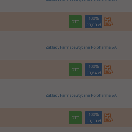
100%
OTC
23,80 zł
Zakłady Farmaceutyczne Polpharma SA
100%
OTC
13,64 zł
Zakłady Farmaceutyczne Polpharma SA
100%
OTC
19,33 zł