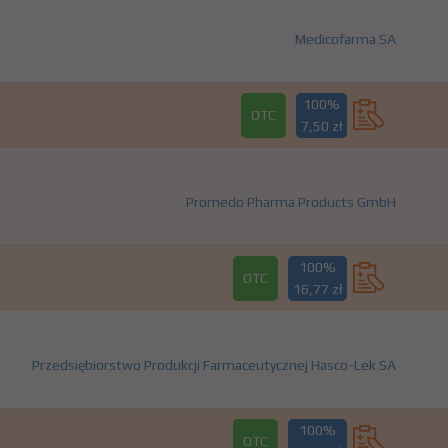
Medicofarma SA
100%
OTC
7,50 zł
Promedo Pharma Products GmbH
100%
OTC
16,77 zł
Przedsiębiorstwo Produkcji Farmaceutycznej Hasco-Lek SA
100%
OTC