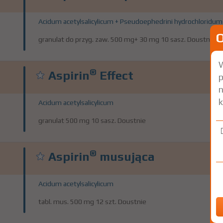
Acidum acetylsalicylicum + Pseudoephedrini hydrochloridum
granulat do przyg. zaw. 500 mg+ 30 mg 10 sasz. Doustnie
W
®
Aspirin
Effect
p
n
k
Acidum acetylsalicylicum
granulat 500 mg 10 sasz. Doustnie
®
Aspirin
musująca
Acidum acetylsalicylicum
tabl. mus. 500 mg 12 szt. Doustnie