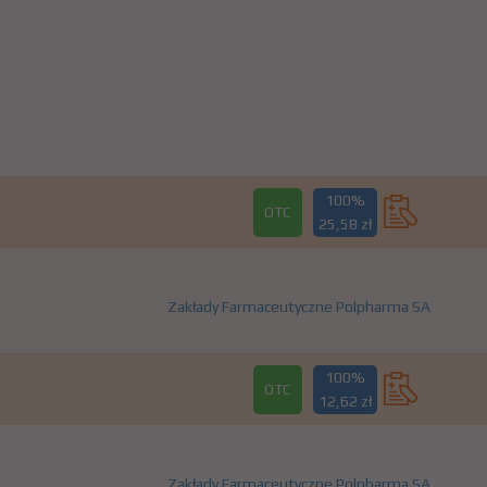
100%
OTC
25,58 zł
Zakłady Farmaceutyczne Polpharma SA
100%
OTC
12,62 zł
Zakłady Farmaceutyczne Polpharma SA