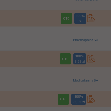
100%
OTC
X
Pharmapoint SA
100%
OTC
9,29 zł
Medicofarma SA
100%
OTC
21,35 zł