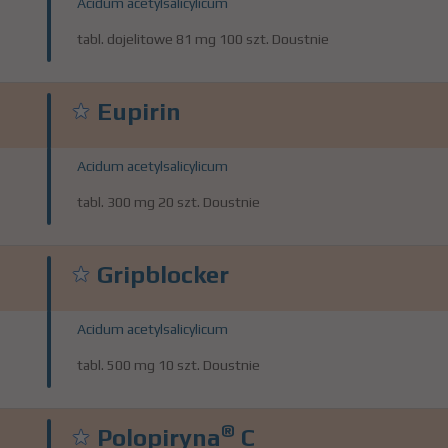
Acidum acetylsalicylicum
tabl. dojelitowe 81 mg 100 szt. Doustnie
Eupirin
Acidum acetylsalicylicum
tabl. 300 mg 20 szt. Doustnie
Gripblocker
Acidum acetylsalicylicum
tabl. 500 mg 10 szt. Doustnie
®
Polopiryna
C