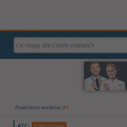
Znaleziono wyników:
21
ATC:
N Układ nerwowy