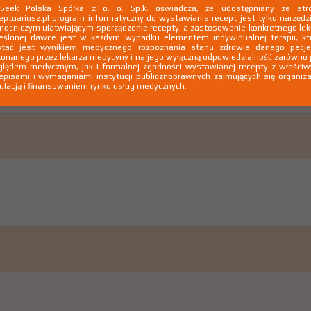
kSeek Polska Spółka z o. o. Sp.k. oświadcza, że udostępniany ze stro
eptuariusz.pl program informatyczny do wystawiania recept jest tylko narzęd
ocniczym ułatwiającym sporządzenie recepty, a zastosowanie konkretnego le
eślonej dawce jest w każdym wypadku elementem indywidualnej terapii, kt
stać jest wynikiem medycznego rozpoznania stanu zdrowia danego pacje
onanego przez lekarza medycyny i na jego wyłączną odpowiedzialność zarówno
lędem medycznym, jak i formalnej zgodności wystawianej recepty z właści
episami i wymaganiami instytucji publicznoprawnych zajmujących się organiza
ulacją i finansowaniem rynku usług medycznych.