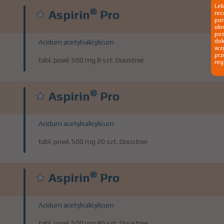
Le
®
Aspirin
Pro
rec
pom
okr
po
dok
Acidum acetylsalicylicum
wzg
prz
tabl. powl. 500 mg 8 szt. Doustnie
reg
®
Aspirin
Pro
Acidum acetylsalicylicum
tabl. powl. 500 mg 20 szt. Doustnie
®
Aspirin
Pro
Acidum acetylsalicylicum
tabl. powl. 500 mg 80 szt. Doustnie