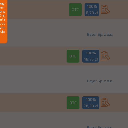
ny:
100%
ziem
OTC
ku w
8,70 zł
órej
nta
 pod
wymi
cją,
Bayer Sp. z o.o.
100%
OTC
18,75 zł
Bayer Sp. z o.o.
100%
OTC
76,20 zł
Bayer Sp. z o.o.