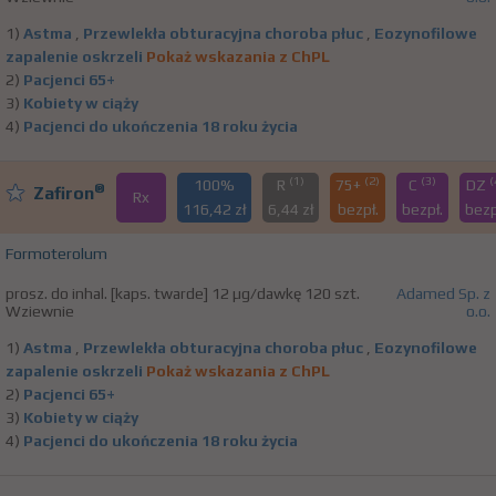
1)
Astma
,
Przewlekła obturacyjna choroba płuc
,
Eozynofilowe
zapalenie oskrzeli
Pokaż wskazania z ChPL
2)
Pacjenci 65+
3)
Kobiety w ciąży
4)
Pacjenci do ukończenia 18 roku życia
(1)
(2)
(3)
(
100%
R
75+
C
DZ
®
Zafiron
Rx
116,42 zł
6,44 zł
bezpł.
bezpł.
bezp
Formoterolum
prosz. do inhal. [kaps. twarde] 12 µg/dawkę 120 szt.
Adamed Sp. z
Wziewnie
o.o.
1)
Astma
,
Przewlekła obturacyjna choroba płuc
,
Eozynofilowe
zapalenie oskrzeli
Pokaż wskazania z ChPL
2)
Pacjenci 65+
3)
Kobiety w ciąży
4)
Pacjenci do ukończenia 18 roku życia