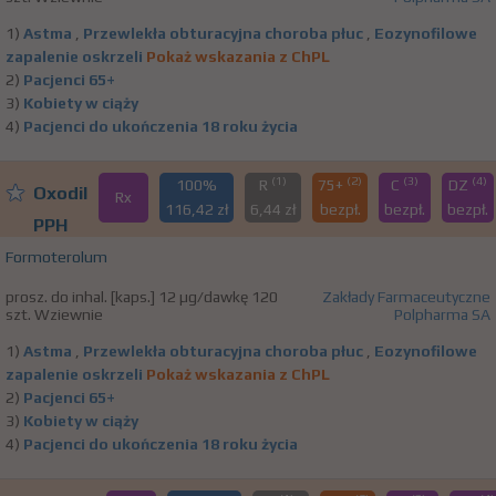
1)
Astma
,
Przewlekła obturacyjna choroba płuc
,
Eozynofilowe
zapalenie oskrzeli
Pokaż wskazania z ChPL
2)
Pacjenci 65+
3)
Kobiety w ciąży
4)
Pacjenci do ukończenia 18 roku życia
(1)
(2)
(3)
(4)
100%
R
75+
C
DZ
Oxodil
Rx
116,42 zł
6,44 zł
bezpł.
bezpł.
bezpł.
PPH
Formoterolum
prosz. do inhal. [kaps.] 12 µg/dawkę 120
Zakłady Farmaceutyczne
szt. Wziewnie
Polpharma SA
1)
Astma
,
Przewlekła obturacyjna choroba płuc
,
Eozynofilowe
zapalenie oskrzeli
Pokaż wskazania z ChPL
2)
Pacjenci 65+
3)
Kobiety w ciąży
4)
Pacjenci do ukończenia 18 roku życia