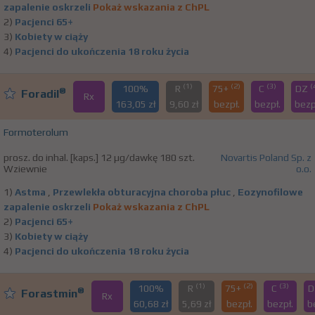
zapalenie oskrzeli
Pokaż wskazania z ChPL
2)
Pacjenci 65+
3)
Kobiety w ciąży
4)
Pacjenci do ukończenia 18 roku życia
(1)
(2)
(3)
(
100%
R
75+
C
DZ
®
Foradil
Rx
163,05 zł
9,60 zł
bezpł.
bezpł.
bezp
Formoterolum
prosz. do inhal. [kaps.] 12 µg/dawkę 180 szt.
Novartis Poland Sp. z
Wziewnie
o.o.
1)
Astma
,
Przewlekła obturacyjna choroba płuc
,
Eozynofilowe
zapalenie oskrzeli
Pokaż wskazania z ChPL
2)
Pacjenci 65+
3)
Kobiety w ciąży
4)
Pacjenci do ukończenia 18 roku życia
(1)
(2)
(3)
100%
R
75+
C
®
Forastmin
Rx
60,68 zł
5,69 zł
bezpł.
bezpł.
b