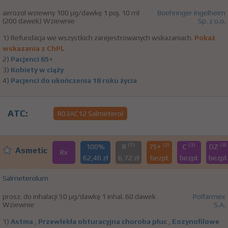
aerozol wziewny 100 µg/dawkę 1 poj. 10 ml
Boehringer Ingelheim
(200 dawek) Wziewnie
Sp. z o.o.
1) Refundacja we wszystkich zarejestrowanych wskazaniach.
Pokaż
wskazania z ChPL
2)
Pacjenci 65+
3)
Kobiety w ciąży
4)
Pacjenci do ukończenia 18 roku życia
ATC:
R03AC12 Salmeterol
(1)
(2)
(3)
(4)
100%
R
75+
C
DZ
Asmetic
Rx
62,46 zł
6,72 zł
bezpł.
bezpł.
bezpł.
Salmeterolum
prosz. do inhalacji 50 µg/dawkę 1 inhal. 60 dawek
Polfarmex
Wziewnie
S.A.
1)
Astma
,
Przewlekła obturacyjna choroba płuc
,
Eozynofilowe