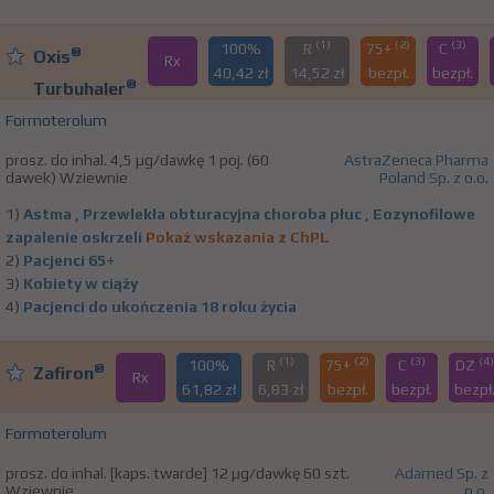
(1)
(2)
(3)
100%
R
75+
C
®
Oxis
Rx
40,42 zł
14,52 zł
bezpł.
bezpł.
®
Turbuhaler
Formoterolum
prosz. do inhal. 4,5 µg/dawkę 1 poj. (60
AstraZeneca Pharma
dawek) Wziewnie
Poland Sp. z o.o.
1)
Astma
,
Przewlekła obturacyjna choroba płuc
,
Eozynofilowe
zapalenie oskrzeli
Pokaż wskazania z ChPL
2)
Pacjenci 65+
3)
Kobiety w ciąży
4)
Pacjenci do ukończenia 18 roku życia
(1)
(2)
(3)
(4)
100%
R
75+
C
DZ
®
Zafiron
Rx
61,82 zł
6,83 zł
bezpł.
bezpł.
bezpł
Formoterolum
prosz. do inhal. [kaps. twarde] 12 µg/dawkę 60 szt.
Adamed Sp. z
Wziewnie
o.o.