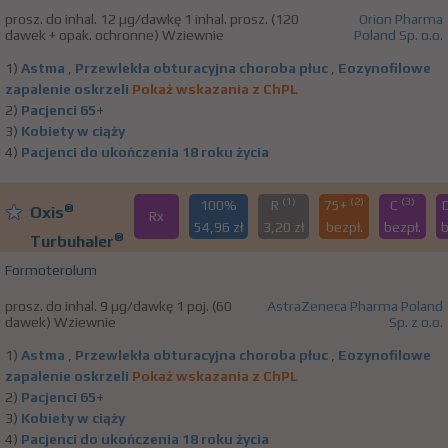
prosz. do inhal. 12 µg/dawkę 1 inhal. prosz. (120
Orion Pharma
dawek + opak. ochronne) Wziewnie
Poland Sp. o.o.
1)
Astma
,
Przewlekła obturacyjna choroba płuc
,
Eozynofilowe
zapalenie oskrzeli
Pokaż wskazania z ChPL
2)
Pacjenci 65+
3)
Kobiety w ciąży
4)
Pacjenci do ukończenia 18 roku życia
(1)
(2)
(3)
100%
R
75+
C
®
Oxis
Rx
54,96 zł
3,20 zł
bezpł.
bezpł.
b
®
Turbuhaler
Formoterolum
prosz. do inhal. 9 µg/dawkę 1 poj. (60
AstraZeneca Pharma Poland
dawek) Wziewnie
Sp. z o.o.
1)
Astma
,
Przewlekła obturacyjna choroba płuc
,
Eozynofilowe
zapalenie oskrzeli
Pokaż wskazania z ChPL
2)
Pacjenci 65+
3)
Kobiety w ciąży
4)
Pacjenci do ukończenia 18 roku życia