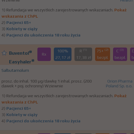
Wziewnie
Health
1) Refundacja we wszystkich zarejestrowanych wskazaniach.
Pokaż
wskazania z ChPL
2)
Pacjenci 65+
3)
Kobiety w ciąży
4)
Pacjenci do ukończenia 18 roku życia
(1)
(2)
(3)
100%
R
75+
C
®
Buventol
Rx
27,17 zł
17,38 zł
bezpł.
bezpł.
b
®
Easyhaler
Salbutamolum
prosz. do inhal. 100 µg/dawkę 1 inhal. prosz. (200
Orion Pharma
dawek + poj. ochronny) Wziewnie
Poland Sp. o.o.
1) Refundacja we wszystkich zarejestrowanych wskazaniach.
Pokaż
wskazania z ChPL
2)
Pacjenci 65+
3)
Kobiety w ciąży
4)
Pacjenci do ukończenia 18 roku życia