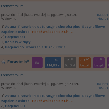
Formoterolum
prosz. do inhal. [kaps. twarde] 12 µg/dawkę 60 szt.
Bausch
Wziewnie
Health
1)
Astma
,
Przewlekła obturacyjna choroba płuc
,
Eozynofilowe
zapalenie oskrzeli
Pokaż wskazania z ChPL
2)
Pacjenci 65+
3)
Kobiety w ciąży
4)
Pacjenci do ukończenia 18 roku życia
(1)
(2)
(3)
100%
R
75+
C
®
Forastmin
Rx
114,83 zł
6,40 zł
bezpł.
bezpł.
Formoterolum
prosz. do inhal. [kaps. twarde] 12 µg/dawkę 120 szt.
Bausch
Wziewnie
Health
1)
Astma
,
Przewlekła obturacyjna choroba płuc
,
Eozynofilowe
zapalenie oskrzeli
Pokaż wskazania z ChPL
2)
Pacjenci 65+