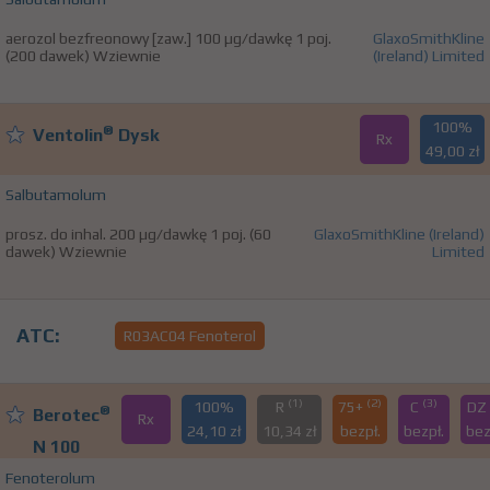
aerozol bezfreonowy [zaw.] 100 µg/dawkę 1 poj.
GlaxoSmithKline
(200 dawek) Wziewnie
(Ireland) Limited
100%
®
Ventolin
Dysk
Rx
49,00 zł
Salbutamolum
prosz. do inhal. 200 µg/dawkę 1 poj. (60
GlaxoSmithKline (Ireland)
dawek) Wziewnie
Limited
ATC:
R03AC04 Fenoterol
(1)
(2)
(3)
100%
R
75+
C
DZ
®
Berotec
Rx
24,10 zł
10,34 zł
bezpł.
bezpł.
bez
N 100
Fenoterolum