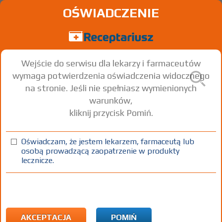
OŚWIADCZENIE
Wejście do serwisu dla lekarzy i farmaceutów
wymaga potwierdzenia oświadczenia widocznego
na stronie. Jeśli nie spełniasz wymienionych
warunków,
kliknij przycisk Pomiń.
Oświadczam, że jestem lekarzem, farmaceutą lub
osobą prowadzącą zaopatrzenie w produkty
lecznicze.
Znaleziono wyników:
123
Strona
1 z 5
Kopiuj adres strony
ATC:
R Układ oddechowy
R03 Leki stosowane w chorobach obturacyjnych dróg
AKCEPTACJA
POMIŃ
oddechowych