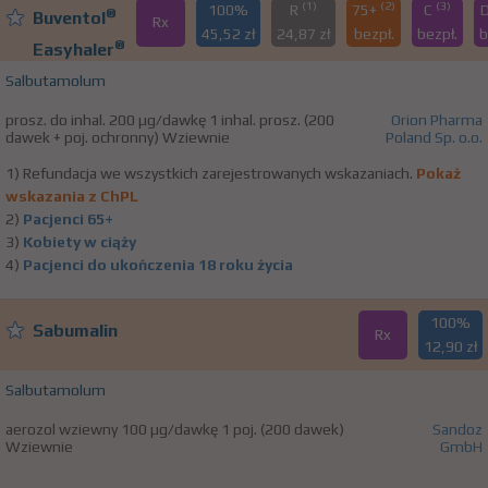
(1)
(2)
(3)
100%
R
75+
C
®
Buventol
Rx
45,52 zł
24,87 zł
bezpł.
bezpł.
b
®
Easyhaler
Salbutamolum
prosz. do inhal. 200 µg/dawkę 1 inhal. prosz. (200
Orion Pharma
dawek + poj. ochronny) Wziewnie
Poland Sp. o.o.
1) Refundacja we wszystkich zarejestrowanych wskazaniach.
Pokaż
wskazania z ChPL
2)
Pacjenci 65+
3)
Kobiety w ciąży
4)
Pacjenci do ukończenia 18 roku życia
100%
Sabumalin
Rx
12,90 zł
Salbutamolum
aerozol wziewny 100 µg/dawkę 1 poj. (200 dawek)
Sandoz
Wziewnie
GmbH