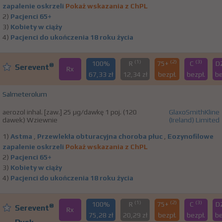
zapalenie oskrzeli
Pokaż wskazania z ChPL
2)
Pacjenci 65+
3)
Kobiety w ciąży
4)
Pacjenci do ukończenia 18 roku życia
(1)
(2)
(3)
100%
R
75+
C
D
®
Serevent
Rx
67,33 zł
12,34 zł
bezpł.
bezpł.
be
Salmeterolum
aerozol inhal. [zaw.] 25 µg/dawkę 1 poj. (120
GlaxoSmithKline
dawek) Wziewnie
(Ireland) Limited
1)
Astma
,
Przewlekła obturacyjna choroba płuc
,
Eozynofilowe
zapalenie oskrzeli
Pokaż wskazania z ChPL
2)
Pacjenci 65+
3)
Kobiety w ciąży
4)
Pacjenci do ukończenia 18 roku życia
(1)
(2)
(3)
100%
R
75+
C
D
®
Serevent
Rx
75,28 zł
20,29 zł
bezpł.
bezpł.
be