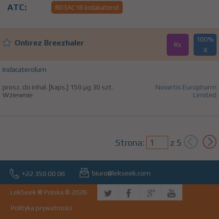
ATC:
R03AC18 Indakaterol
100%
Onbrez Breezhaler
Rx
X
Indacaterolum
prosz. do inhal. [kaps.] 150 µg 30 szt.
Novartis Europharm
Wziewnie
Limited
Strona:
z
5
biuro@lekseek.com
+22 350 00 06
LekSeek ® Polska © 2026
Polityka prywatności