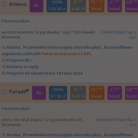
(1)
(2)
(3)
(4)
100%
R
75+
C
DZ
Atimos
Rx
116,38 zł
6,40 zł
bezpł.
bezpł.
bezpł.
Formoterolum
aerozol wziewny 12 µg/dawkę 1 poj. (120 dawek)
Chiesi Poland Sp. z
Wziewnie
o.o.
1)
Astma
,
Przewlekła obturacyjna choroba płuc
,
Eozynofilowe
zapalenie oskrzeli
Pokaż wskazania z ChPL
2)
Pacjenci 65+
3)
Kobiety w ciąży
4)
Pacjenci do ukończenia 18 roku życia
(1)
(2)
(3)
(4)
100%
R
75+
C
DZ
®
Foradil
Rx
61,36 zł
6,37 zł
bezpł.
bezpł.
bezpł.
Formoterolum
prosz. do inhal. [kaps.] 12 µg/dawkę 60 szt.
Novartis Poland Sp. z
Wziewnie
o.o.
1)
Astma
,
Przewlekła obturacyjna choroba płuc
,
Eozynofilowe