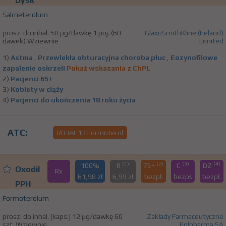
Dysk
Salmeterolum
prosz. do inhal. 50 µg/dawkę 1 poj. (60
GlaxoSmithKline (Ireland)
dawek) Wziewnie
Limited
1)
Astma
,
Przewlekła obturacyjna choroba płuc
,
Eozynofilowe
zapalenie oskrzeli
Pokaż wskazania z ChPL
2)
Pacjenci 65+
3)
Kobiety w ciąży
4)
Pacjenci do ukończenia 18 roku życia
ATC:
R03AC13 Formoterol
(1)
(2)
(3)
(4)
100%
R
75+
C
DZ
Oxodil
Rx
61,98 zł
6,99 zł
bezpł.
bezpł.
bezpł.
PPH
Formoterolum
prosz. do inhal. [kaps.] 12 µg/dawkę 60
Zakłady Farmaceutyczne
szt. Wziewnie
Polpharma SA