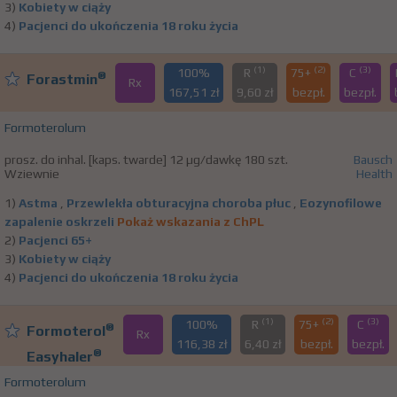
3)
Kobiety w ciąży
4)
Pacjenci do ukończenia 18 roku życia
(1)
(2)
(3)
100%
R
75+
C
®
Forastmin
Rx
167,51 zł
9,60 zł
bezpł.
bezpł.
Formoterolum
prosz. do inhal. [kaps. twarde] 12 µg/dawkę 180 szt.
Bausch
Wziewnie
Health
1)
Astma
,
Przewlekła obturacyjna choroba płuc
,
Eozynofilowe
zapalenie oskrzeli
Pokaż wskazania z ChPL
2)
Pacjenci 65+
3)
Kobiety w ciąży
4)
Pacjenci do ukończenia 18 roku życia
(1)
(2)
(3)
100%
R
75+
C
®
Formoterol
Rx
116,38 zł
6,40 zł
bezpł.
bezpł.
®
Easyhaler
Formoterolum