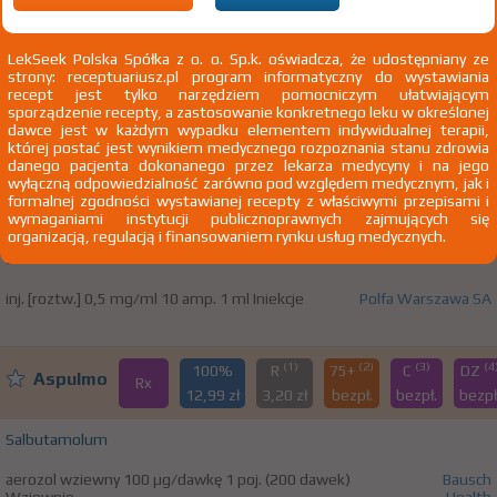
R03A Leki adrenergiczne stosowane wziewnie
LekSeek Polska Spółka z o. o. Sp.k. oświadcza, że udostępniany ze
R03AC Selektywni agoniści receptora β
-
2
strony: receptuariusz.pl program informatyczny do wystawiania
adrenergicznego
recept jest tylko narzędziem pomocniczym ułatwiającym
sporządzenie recepty, a zastosowanie konkretnego leku w określonej
R03AC02 Salbutamol
dawce jest w każdym wypadku elementem indywidualnej terapii,
której postać jest wynikiem medycznego rozpoznania stanu zdrowia
danego pacjenta dokonanego przez lekarza medycyny i na jego
wyłączną odpowiedzialność zarówno pod względem medycznym, jak i
100%
SALBUTAMOL WZF
formalnej zgodności wystawianej recepty z właściwymi przepisami i
Rx
20,05 zł
wymaganiami instytucji publicznoprawnych zajmujących się
organizacją, regulacją i finansowaniem rynku usług medycznych.
Salbutamolum
inj. [roztw.] 0,5 mg/ml 10 amp. 1 ml Iniekcje
Polfa Warszawa SA
(1)
(2)
(3)
(4
100%
R
75+
C
DZ
Aspulmo
Rx
12,99 zł
3,20 zł
bezpł.
bezpł.
bezpł
Salbutamolum
aerozol wziewny 100 µg/dawkę 1 poj. (200 dawek)
Bausch