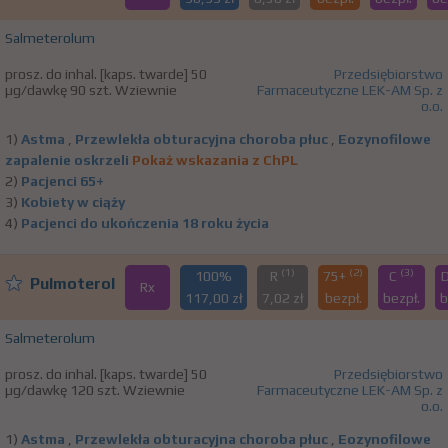
Salmeterolum
prosz. do inhal. [kaps. twarde] 50
Przedsiębiorstwo
µg/dawkę 90 szt. Wziewnie
Farmaceutyczne LEK-AM Sp. z
o.o.
1)
Astma
,
Przewlekła obturacyjna choroba płuc
,
Eozynofilowe
zapalenie oskrzeli
Pokaż wskazania z ChPL
2)
Pacjenci 65+
3)
Kobiety w ciąży
4)
Pacjenci do ukończenia 18 roku życia
(1)
(2)
(3)
100%
R
75+
C
Pulmoterol
Rx
117,00 zł
7,02 zł
bezpł.
bezpł.
b
Salmeterolum
prosz. do inhal. [kaps. twarde] 50
Przedsiębiorstwo
µg/dawkę 120 szt. Wziewnie
Farmaceutyczne LEK-AM Sp. z
o.o.
1)
Astma
,
Przewlekła obturacyjna choroba płuc
,
Eozynofilowe