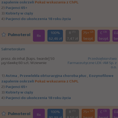
zapalenie oskrzeli
Pokaż wskazania z ChPL
2)
Pacjenci 65+
3)
Kobiety w ciąży
4)
Pacjenci do ukończenia 18 roku życia
(1)
(2)
(3)
100%
R
75+
C
D
Pulmoterol
Rx
62,46 zł
7,47 zł
bezpł.
bezpł.
be
Salmeterolum
prosz. do inhal. [kaps. twarde] 50
Przedsiębiorstwo
µg/dawkę 60 szt. Wziewnie
Farmaceutyczne LEK-AM Sp. z
o.o.
1)
Astma
,
Przewlekła obturacyjna choroba płuc
,
Eozynofilowe
zapalenie oskrzeli
Pokaż wskazania z ChPL
2)
Pacjenci 65+
3)
Kobiety w ciąży
4)
Pacjenci do ukończenia 18 roku życia
(1)
(2)
(3)
100%
R
75+
C
D
Pulmoterol
Rx
90,99 zł
8,50 zł
bezpł.
bezpł.
be