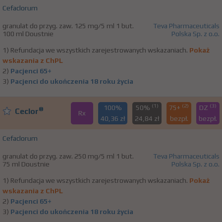
Cefaclorum
granulat do przyg. zaw. 125 mg/5 ml 1 but.
Teva Pharmaceuticals
100 ml Doustnie
Polska Sp. z o.o.
1) Refundacja we wszystkich zarejestrowanych wskazaniach.
Pokaż
wskazania z ChPL
2)
Pacjenci 65+
3)
Pacjenci do ukończenia 18 roku życia
(1)
(2)
(3)
100%
50%
75+
DZ
®
Ceclor
Rx
40,36 zł
24,84 zł
bezpł.
bezpł.
Cefaclorum
granulat do przyg. zaw. 250 mg/5 ml 1 but.
Teva Pharmaceuticals
75 ml Doustnie
Polska Sp. z o.o.
1) Refundacja we wszystkich zarejestrowanych wskazaniach.
Pokaż
wskazania z ChPL
2)
Pacjenci 65+
3)
Pacjenci do ukończenia 18 roku życia