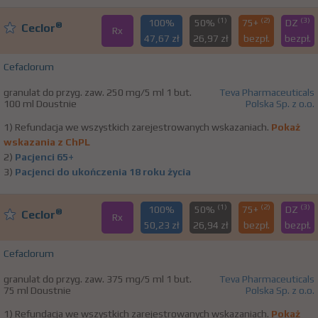
(1)
(2)
(3)
100%
50%
75+
DZ
®
Ceclor
Rx
47,67 zł
26,97 zł
bezpł.
bezpł.
Cefaclorum
granulat do przyg. zaw. 250 mg/5 ml 1 but.
Teva Pharmaceuticals
100 ml Doustnie
Polska Sp. z o.o.
1) Refundacja we wszystkich zarejestrowanych wskazaniach.
Pokaż
wskazania z ChPL
2)
Pacjenci 65+
3)
Pacjenci do ukończenia 18 roku życia
(1)
(2)
(3)
100%
50%
75+
DZ
®
Ceclor
Rx
50,23 zł
26,94 zł
bezpł.
bezpł.
Cefaclorum
granulat do przyg. zaw. 375 mg/5 ml 1 but.
Teva Pharmaceuticals
75 ml Doustnie
Polska Sp. z o.o.
1) Refundacja we wszystkich zarejestrowanych wskazaniach.
Pokaż