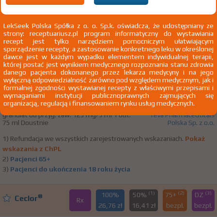
J01D Inne antybiotyki β-laktamowe
J01DC Cefalosporyny II generacji
LekSeek Polska Spółka z o. o. Sp.k. oświadcza, że udostępniany ze
strony: receptuariusz.pl program informatyczny do wystawiania
J01DC04 Cefaklor
recept jest tylko narzędziem pomocniczym ułatwiającym
sporządzenie recepty, a zastosowanie konkretnego leku w określonej
dawce jest w każdym wypadku elementem indywidualnej terapii,
której postać jest wynikiem medycznego rozpoznania stanu zdrowia
(1)
(2)
(3)
100%
50%
75+
DZ
®
Ceclor
danego pacjenta dokonanego przez lekarza medycyny i na jego
Rx
21,14 zł
13,38 zł
bezpł.
bezpł.
wyłączną odpowiedzialność zarówno pod względem medycznym, jak i
formalnej zgodności wystawianej recepty z właściwymi przepisami i
wymaganiami instytucji publicznoprawnych zajmujących się
Cefaclorum
organizacją, regulacją i finansowaniem rynku usług medycznych.
granulat do przyg. zaw. 125 mg/5 ml 1 but.
Teva Pharmaceuticals
75 ml Doustnie
Polska Sp. z o.o.
1) Refundacja we wszystkich zarejestrowanych wskazaniach.
Pokaż
wskazania z ChPL
2)
Pacjenci 65+
3)
Pacjenci do ukończenia 18 roku życia
(1)
(2)
(3)
100%
50%
75+
DZ
®
Ceclor
Rx
26,76 zł
16,41 zł
bezpł.
bezpł.