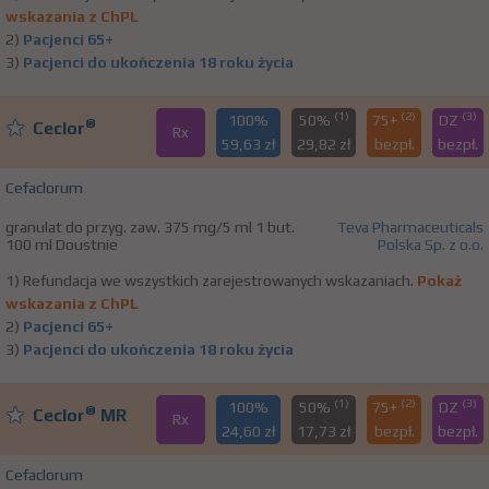
wskazania z ChPL
2)
Pacjenci 65+
3)
Pacjenci do ukończenia 18 roku życia
(1)
(2)
(3)
100%
50%
75+
DZ
®
Ceclor
Rx
59,63 zł
29,82 zł
bezpł.
bezpł.
Cefaclorum
granulat do przyg. zaw. 375 mg/5 ml 1 but.
Teva Pharmaceuticals
100 ml Doustnie
Polska Sp. z o.o.
1) Refundacja we wszystkich zarejestrowanych wskazaniach.
Pokaż
wskazania z ChPL
2)
Pacjenci 65+
3)
Pacjenci do ukończenia 18 roku życia
(1)
(2)
(3)
100%
50%
75+
DZ
®
Ceclor
MR
Rx
24,60 zł
17,73 zł
bezpł.
bezpł.
Cefaclorum