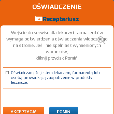
OŚWIADCZENIE
Wejście do serwisu dla lekarzy i farmaceutów
wymaga potwierdzenia oświadczenia widocznego
na stronie. Jeśli nie spełniasz wymienionych
warunków,
kliknij przycisk Pomiń.
Oświadczam, że jestem lekarzem, farmaceutą lub
osobą prowadzącą zaopatrzenie w produkty
lecznicze.
Znaleziono wyników:
10
Strona
1 z 1
Kopiuj adres strony
ATC:
J Leki stosowane w zakażeniach
J01 Leki przeciwbakteryjne stosowane ogólnie
AKCEPTACJA
POMIŃ