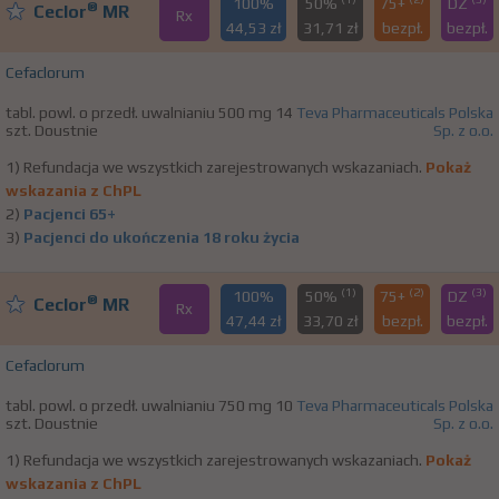
100%
50%
75+
DZ
®
Ceclor
MR
Rx
44,53 zł
31,71 zł
bezpł.
bezpł.
Cefaclorum
tabl. powl. o przedł. uwalnianiu 500 mg 14
Teva Pharmaceuticals Polska
szt. Doustnie
Sp. z o.o.
1) Refundacja we wszystkich zarejestrowanych wskazaniach.
Pokaż
wskazania z ChPL
2)
Pacjenci 65+
3)
Pacjenci do ukończenia 18 roku życia
(1)
(2)
(3)
100%
50%
75+
DZ
®
Ceclor
MR
Rx
47,44 zł
33,70 zł
bezpł.
bezpł.
Cefaclorum
tabl. powl. o przedł. uwalnianiu 750 mg 10
Teva Pharmaceuticals Polska
szt. Doustnie
Sp. z o.o.
1) Refundacja we wszystkich zarejestrowanych wskazaniach.
Pokaż
wskazania z ChPL