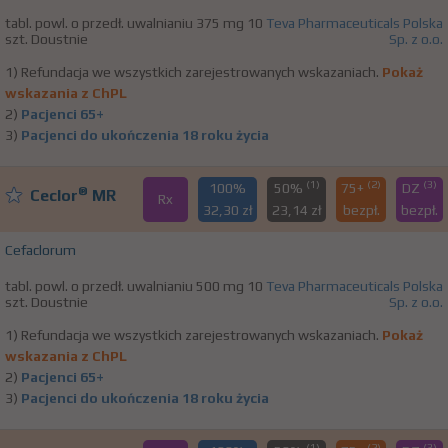
tabl. powl. o przedł. uwalnianiu 375 mg 10
Teva Pharmaceuticals Polska
szt. Doustnie
Sp. z o.o.
1) Refundacja we wszystkich zarejestrowanych wskazaniach.
Pokaż
wskazania z ChPL
2)
Pacjenci 65+
3)
Pacjenci do ukończenia 18 roku życia
(1)
(2)
(3)
100%
50%
75+
DZ
®
Ceclor
MR
Rx
32,30 zł
23,14 zł
bezpł.
bezpł.
Cefaclorum
tabl. powl. o przedł. uwalnianiu 500 mg 10
Teva Pharmaceuticals Polska
szt. Doustnie
Sp. z o.o.
1) Refundacja we wszystkich zarejestrowanych wskazaniach.
Pokaż
wskazania z ChPL
2)
Pacjenci 65+
3)
Pacjenci do ukończenia 18 roku życia
(1)
(2)
(3)