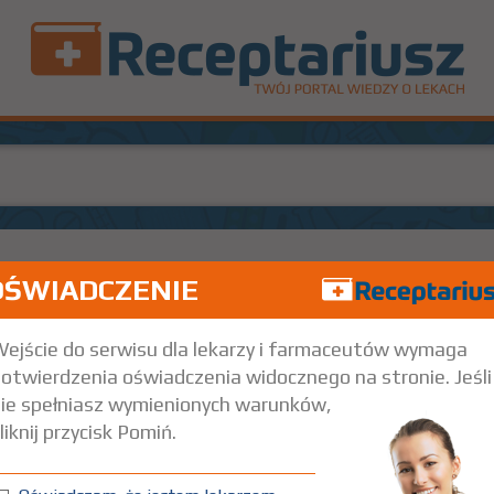
OŚWIADCZENIE
100%
50
Rx
26,76
16,
ut. 100 ml
Doustnie
ejście do serwisu dla lekarzy i farmaceutów wymaga
otwierdzenia oświadczenia widocznego na stronie. Jeśli
trz wskazania przy opisie leku) Refundacja we wszystkich zarejestrowa
ie spełniasz wymienionych warunków,
liknij przycisk Pomiń.