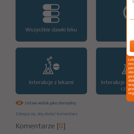
Wszystkie dawki leku
OP
Le
rec
pom
okr
po
dok
Interakcje z lekami
Interakcje z 
wzg
czyn
prz
reg
Ustaw widok jako domyślny
Zaloguj się, aby dodać komentarz
Komentarze
[
0
]