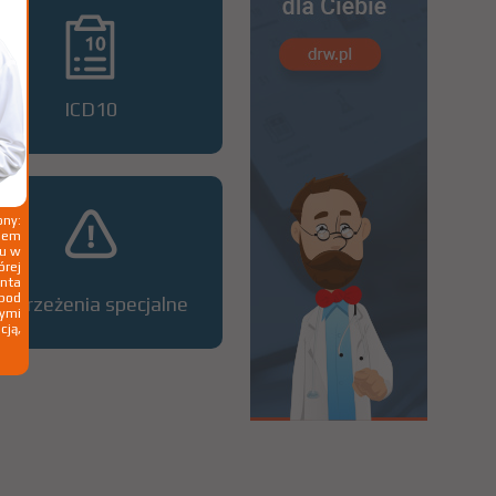
ICD10
ny:
ziem
ku w
órej
nta
 pod
Ostrzeżenia specjalne
wymi
cją,