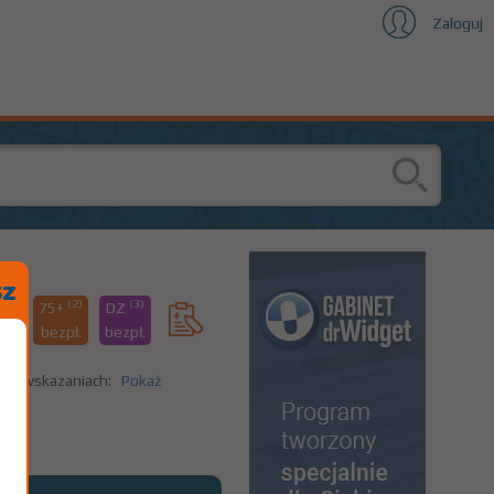
Zaloguj
(1)
(2)
(3)
%
75+
DZ
41
bezpł.
bezpł.
nych wskazaniach:
Pokaż