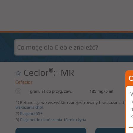
®
Ceclor
; -MR
Cefaclor
granulat do przyg. zaw.
125 mg/5 ml
1 b
W
p
1) Refundacja we wszystkich zarejestrowanych wskazaniach. (Pa
wskazania chpl.
n
2)
Pacjenci 65+
k
3)
Pacjenci do ukończenia 18 roku życia