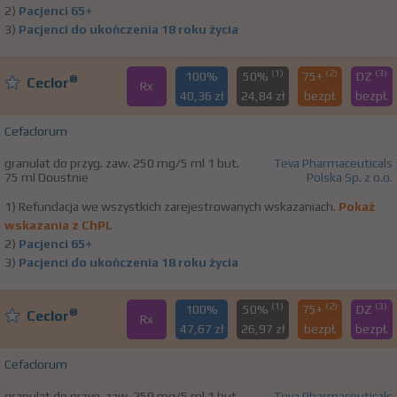
2)
Pacjenci 65+
3)
Pacjenci do ukończenia 18 roku życia
(1)
(2)
(3)
100%
50%
75+
DZ
®
Ceclor
Rx
40,36 zł
24,84 zł
bezpł.
bezpł.
Cefaclorum
granulat do przyg. zaw. 250 mg/5 ml 1 but.
Teva Pharmaceuticals
75 ml Doustnie
Polska Sp. z o.o.
1) Refundacja we wszystkich zarejestrowanych wskazaniach.
Pokaż
wskazania z ChPL
2)
Pacjenci 65+
3)
Pacjenci do ukończenia 18 roku życia
(1)
(2)
(3)
100%
50%
75+
DZ
®
Ceclor
Rx
47,67 zł
26,97 zł
bezpł.
bezpł.
Cefaclorum
granulat do przyg. zaw. 250 mg/5 ml 1 but.
Teva Pharmaceuticals