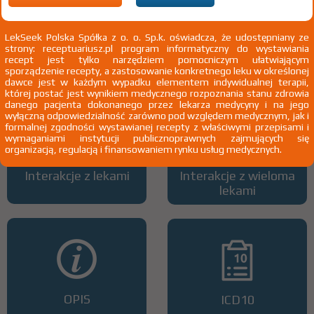
LekSeek Polska Spółka z o. o. Sp.k. oświadcza, że udostępniany ze
strony: receptuariusz.pl program informatyczny do wystawiania
Wszystkie dawki leku
ATC
recept jest tylko narzędziem pomocniczym ułatwiającym
sporządzenie recepty, a zastosowanie konkretnego leku w określonej
dawce jest w każdym wypadku elementem indywidualnej terapii,
której postać jest wynikiem medycznego rozpoznania stanu zdrowia
danego pacjenta dokonanego przez lekarza medycyny i na jego
wyłączną odpowiedzialność zarówno pod względem medycznym, jak i
formalnej zgodności wystawianej recepty z właściwymi przepisami i
wymaganiami instytucji publicznoprawnych zajmujących się
organizacją, regulacją i finansowaniem rynku usług medycznych.
Interakcje z lekami
Interakcje z wieloma
lekami
OPIS
ICD10