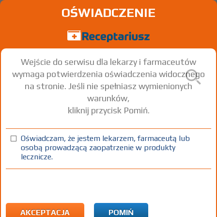
OŚWIADCZENIE
Wejście do serwisu dla lekarzy i farmaceutów
wymaga potwierdzenia oświadczenia widocznego
na stronie. Jeśli nie spełniasz wymienionych
warunków,
kliknij przycisk Pomiń.
Belogent
Betamethasone dipropionate
Gentamicin sulphate
+
Oświadczam, że jestem lekarzem, farmaceutą lub
osobą prowadzącą zaopatrzenie w produkty
krem
(0,5 mg+ 1 mg)/g
1 tuba 30 g
Na skórę
lecznicze.
100%
Rx
23,97
AKCEPTACJA
POMIŃ