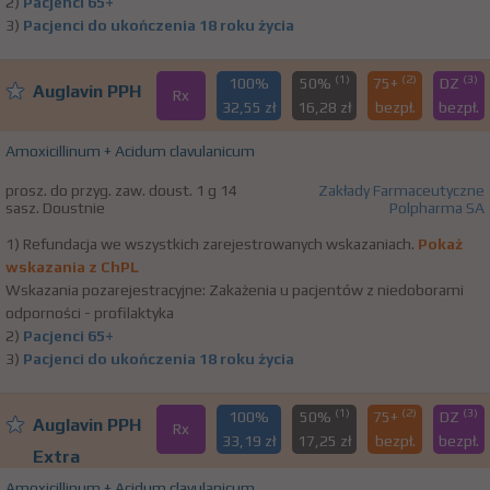
2)
Pacjenci 65+
3)
Pacjenci do ukończenia 18 roku życia
(1)
(2)
(3)
100%
50%
75+
DZ
Auglavin PPH
Rx
32,55 zł
16,28 zł
bezpł.
bezpł.
Amoxicillinum + Acidum clavulanicum
prosz. do przyg. zaw. doust. 1 g 14
Zakłady Farmaceutyczne
sasz. Doustnie
Polpharma SA
1) Refundacja we wszystkich zarejestrowanych wskazaniach.
Pokaż
wskazania z ChPL
Wskazania pozarejestracyjne: Zakażenia u pacjentów z niedoborami
odporności - profilaktyka
2)
Pacjenci 65+
3)
Pacjenci do ukończenia 18 roku życia
(1)
(2)
(3)
100%
50%
75+
DZ
Auglavin PPH
Rx
33,19 zł
17,25 zł
bezpł.
bezpł.
Extra
Amoxicillinum + Acidum clavulanicum