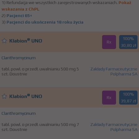
1) Refundacja we wszystkich zarejestrowanych wskazaniach.
Pokaż
wskazania z ChPL
2)
Pacjenci 65+
3)
Pacjenci do ukończenia 18 roku życia
100%
®
Klabion
UNO
Rx
30,80 zł
Clarithromycinum
tabl. powl. o przedł. uwalnianiu 500 mg 5
Zakłady Farmaceutyczne
szt. Doustnie
Polpharma SA
100%
®
Klabion
UNO
Rx
39,87 zł
Clarithromycinum
tabl. powl. o przedł. uwalnianiu 500 mg 7
Zakłady Farmaceutyczne
szt. Doustnie
Polpharma SA