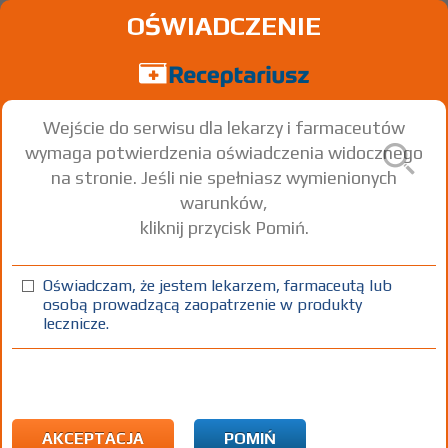
OŚWIADCZENIE
Wejście do serwisu dla lekarzy i farmaceutów
wymaga potwierdzenia oświadczenia widocznego
na stronie. Jeśli nie spełniasz wymienionych
warunków,
kliknij przycisk Pomiń.
Oświadczam, że jestem lekarzem, farmaceutą lub
osobą prowadzącą zaopatrzenie w produkty
lecznicze.
Znaleziono wyników:
217
Strona
1 z 8
Kopiuj adres strony
ICD10:
L Choroby skóry i tkanki podskórnej
L03 Zapalenie tkanki łącznej
AKCEPTACJA
POMIŃ