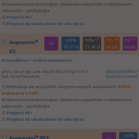
Wskazania pozarejestracyjne: Zakażenia u pacjentów z niedoborami
odporności - profilaktyka
2)
Pacjenci 65+
3)
Pacjenci do ukończenia 18 roku życia
(1)
(2)
(3)
100%
50%
75+
DZ
®
Augmentin
Rx
19,31 zł
11,34 zł
bezpł.
bezpł.
ES
Amoxicillinum + Acidum clavulanicum
prosz. do przyg. zaw. doust. 642,9 mg/5 ml 1
GlaxoSmithKline
but. 50 ml Doustnie
(Ireland) Limited
1) Refundacja we wszystkich zarejestrowanych wskazaniach.
Pokaż
wskazania z ChPL
Wskazania pozarejestracyjne: Zakażenia u pacjentów z niedoborami
odporności - profilaktyka
2)
Pacjenci 65+
3)
Pacjenci do ukończenia 18 roku życia
100%
®
Augmentin
MFF