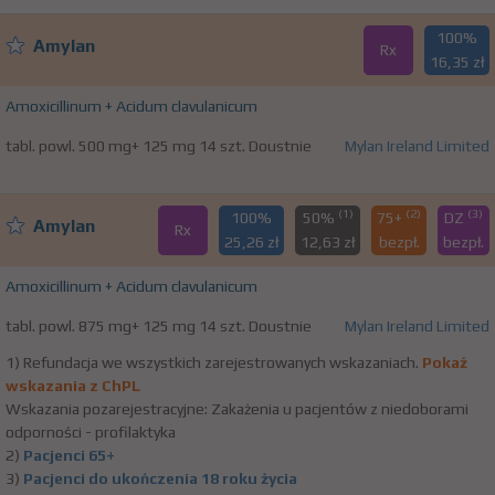
100%
Amylan
Rx
16,35 zł
Amoxicillinum + Acidum clavulanicum
tabl. powl. 500 mg+ 125 mg 14 szt. Doustnie
Mylan Ireland Limited
(1)
(2)
(3)
100%
50%
75+
DZ
Amylan
Rx
25,26 zł
12,63 zł
bezpł.
bezpł.
Amoxicillinum + Acidum clavulanicum
tabl. powl. 875 mg+ 125 mg 14 szt. Doustnie
Mylan Ireland Limited
1) Refundacja we wszystkich zarejestrowanych wskazaniach.
Pokaż
wskazania z ChPL
Wskazania pozarejestracyjne: Zakażenia u pacjentów z niedoborami
odporności - profilaktyka
2)
Pacjenci 65+
3)
Pacjenci do ukończenia 18 roku życia