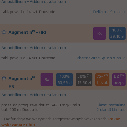
Amoxicillinum + Acidum clavulanicum
tabl. powl. 1 g 14 szt. Doustnie
Delfarma Sp. z o.o.
100%
®
Augmentin
- (IR)
Rx
29,16 zł
Amoxicillinum + Acidum clavulanicum
tabl. powl. 1 g 14 szt. Doustnie
PharmaVitae Sp. z o.o. sp. k.
(1)
(2)
(3)
100%
50%
75+
DZ
®
Augmentin
Rx
30,99 zł
15,50 zł
bezpł.
bezpł.
ES
Amoxicillinum + Acidum clavulanicum
prosz. do przyg. zaw. doust. 642,9 mg/5 ml 1
GlaxoSmithKline
but. 100 ml Doustnie
(Ireland) Limited
1) Refundacja we wszystkich zarejestrowanych wskazaniach.
Pokaż
wskazania z ChPL