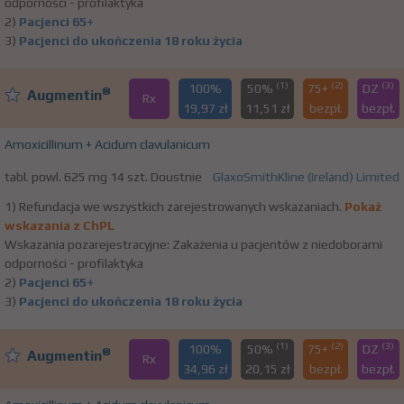
odporności - profilaktyka
2)
Pacjenci 65+
3)
Pacjenci do ukończenia 18 roku życia
(1)
(2)
(3)
100%
50%
75+
DZ
®
Augmentin
Rx
19,97 zł
11,51 zł
bezpł.
bezpł.
Amoxicillinum + Acidum clavulanicum
tabl. powl. 625 mg 14 szt. Doustnie
GlaxoSmithKline (Ireland) Limited
1) Refundacja we wszystkich zarejestrowanych wskazaniach.
Pokaż
wskazania z ChPL
Wskazania pozarejestracyjne: Zakażenia u pacjentów z niedoborami
odporności - profilaktyka
2)
Pacjenci 65+
3)
Pacjenci do ukończenia 18 roku życia
(1)
(2)
(3)
100%
50%
75+
DZ
®
Augmentin
Rx
34,96 zł
20,15 zł
bezpł.
bezpł.