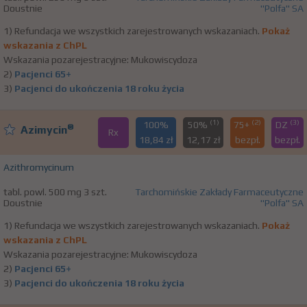
Doustnie
"Polfa" SA
1) Refundacja we wszystkich zarejestrowanych wskazaniach.
Pokaż
wskazania z ChPL
Wskazania pozarejestracyjne: Mukowiscydoza
2)
Pacjenci 65+
3)
Pacjenci do ukończenia 18 roku życia
(1)
(2)
(3)
100%
50%
75+
DZ
®
Azimycin
Rx
18,84 zł
12,17 zł
bezpł.
bezpł.
Azithromycinum
tabl. powl. 500 mg 3 szt.
Tarchomińskie Zakłady Farmaceutyczne
Doustnie
"Polfa" SA
1) Refundacja we wszystkich zarejestrowanych wskazaniach.
Pokaż
wskazania z ChPL
Wskazania pozarejestracyjne: Mukowiscydoza
2)
Pacjenci 65+
3)
Pacjenci do ukończenia 18 roku życia