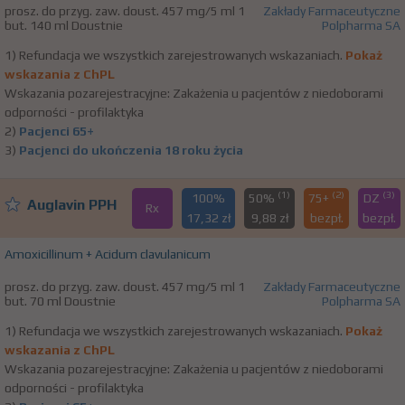
prosz. do przyg. zaw. doust. 457 mg/5 ml 1
Zakłady Farmaceutyczne
but. 140 ml Doustnie
Polpharma SA
1) Refundacja we wszystkich zarejestrowanych wskazaniach.
Pokaż
wskazania z ChPL
Wskazania pozarejestracyjne: Zakażenia u pacjentów z niedoborami
odporności - profilaktyka
2)
Pacjenci 65+
3)
Pacjenci do ukończenia 18 roku życia
(1)
(2)
(3)
100%
50%
75+
DZ
Auglavin PPH
Rx
17,32 zł
9,88 zł
bezpł.
bezpł.
Amoxicillinum + Acidum clavulanicum
prosz. do przyg. zaw. doust. 457 mg/5 ml 1
Zakłady Farmaceutyczne
but. 70 ml Doustnie
Polpharma SA
1) Refundacja we wszystkich zarejestrowanych wskazaniach.
Pokaż
wskazania z ChPL
Wskazania pozarejestracyjne: Zakażenia u pacjentów z niedoborami
odporności - profilaktyka