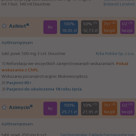
ml 1 but. 140 ml Doustnie
(Ireland) Limited
(1)
(2)
(3)
100%
50%
75+
DZ
®
Azibiot
Rx
18,05 zł
12,73 zł
bezpł.
bezpł.
Azithromycinum
tabl. powl. 500 mg 3 szt. Doustnie
Krka Polska Sp. z o.o.
1) Refundacja we wszystkich zarejestrowanych wskazaniach.
Pokaż
wskazania z ChPL
Wskazania pozarejestracyjne: Mukowiscydoza
2)
Pacjenci 65+
3)
Pacjenci do ukończenia 18 roku życia
(1)
(2)
(3)
100%
50%
75+
DZ
®
Azimycin
Rx
29,71 zł
21,95 zł
bezpł.
bezpł.
Azithromycinum
tabl. powl. 250 mg 6 szt.
Tarchomińskie Zakłady Farmaceutyczne