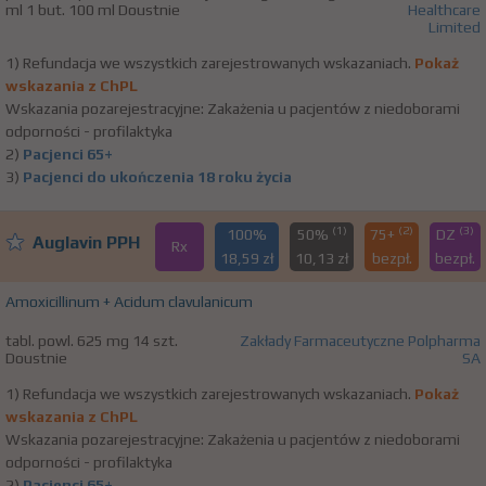
ml 1 but. 100 ml Doustnie
Healthcare
Limited
1) Refundacja we wszystkich zarejestrowanych wskazaniach.
Pokaż
wskazania z ChPL
Wskazania pozarejestracyjne: Zakażenia u pacjentów z niedoborami
odporności - profilaktyka
2)
Pacjenci 65+
3)
Pacjenci do ukończenia 18 roku życia
(1)
(2)
(3)
100%
50%
75+
DZ
Auglavin PPH
Rx
18,59 zł
10,13 zł
bezpł.
bezpł.
Amoxicillinum + Acidum clavulanicum
tabl. powl. 625 mg 14 szt.
Zakłady Farmaceutyczne Polpharma
Doustnie
SA
1) Refundacja we wszystkich zarejestrowanych wskazaniach.
Pokaż
wskazania z ChPL
Wskazania pozarejestracyjne: Zakażenia u pacjentów z niedoborami
odporności - profilaktyka
2)
Pacjenci 65+