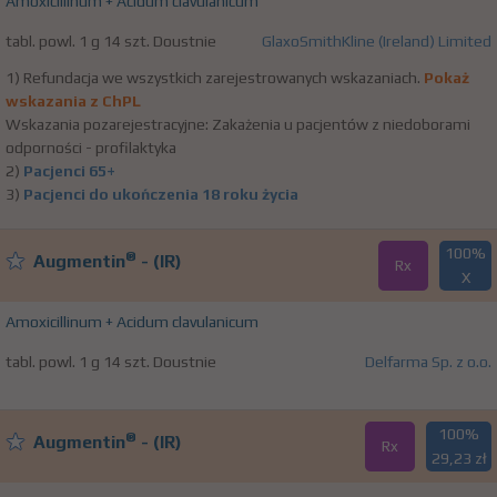
Amoxicillinum + Acidum clavulanicum
tabl. powl. 1 g 14 szt. Doustnie
GlaxoSmithKline (Ireland) Limited
1) Refundacja we wszystkich zarejestrowanych wskazaniach.
Pokaż
wskazania z ChPL
Wskazania pozarejestracyjne: Zakażenia u pacjentów z niedoborami
odporności - profilaktyka
2)
Pacjenci 65+
3)
Pacjenci do ukończenia 18 roku życia
100%
®
Augmentin
- (IR)
Rx
X
Amoxicillinum + Acidum clavulanicum
tabl. powl. 1 g 14 szt. Doustnie
Delfarma Sp. z o.o.
100%
®
Augmentin
- (IR)
Rx
29,23 zł