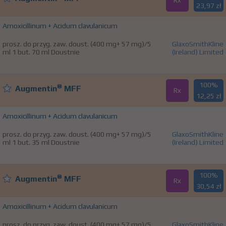
Rx
23,97 zł
Amoxicillinum + Acidum clavulanicum
prosz. do przyg. zaw. doust. (400 mg+ 57 mg)/5
GlaxoSmithKline
ml 1 but. 70 ml Doustnie
(Ireland) Limited
100%
®
Augmentin
MFF
Rx
12,25 zł
Amoxicillinum + Acidum clavulanicum
prosz. do przyg. zaw. doust. (400 mg+ 57 mg)/5
GlaxoSmithKline
ml 1 but. 35 ml Doustnie
(Ireland) Limited
100%
®
Augmentin
MFF
Rx
30,54 zł
Amoxicillinum + Acidum clavulanicum
prosz. do przyg. zaw. doust. (400 mg+ 57 mg)/5
GlaxoSmithKline