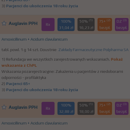
3)
Pacjenci do ukończenia 18 roku życia
(1)
(2)
(3)
100%
50%
75+
DZ
Auglavin PPH
Rx
31,04 zł
16,23 zł
bezpł.
bezpł.
Amoxicillinum + Acidum clavulanicum
tabl. powl. 1 g 14 szt. Doustnie
Zakłady Farmaceutyczne Polpharma SA
1) Refundacja we wszystkich zarejestrowanych wskazaniach.
Pokaż
wskazania z ChPL
Wskazania pozarejestracyjne: Zakażenia u pacjentów z niedoborami
odporności - profilaktyka
2)
Pacjenci 65+
3)
Pacjenci do ukończenia 18 roku życia
(1)
(2)
(3)
100%
50%
75+
DZ
Auglavin PPH
Rx
32,88 zł
18,00 zł
bezpł.
bezpł.
Amoxicillinum + Acidum clavulanicum