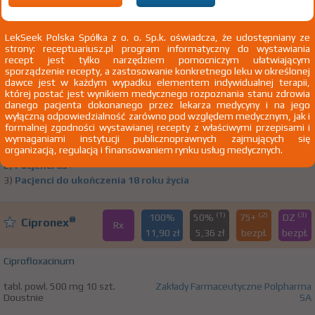
(1)
(2)
(3)
100%
50%
75+
DZ
®
Cipronex
LekSeek Polska Spółka z o. o. Sp.k. oświadcza, że udostępniany ze
Rx
7,86 zł
4,40 zł
bezpł.
bezpł.
strony: receptuariusz.pl program informatyczny do wystawiania
recept jest tylko narzędziem pomocniczym ułatwiającym
sporządzenie recepty, a zastosowanie konkretnego leku w określonej
Ciprofloxacinum
dawce jest w każdym wypadku elementem indywidualnej terapii,
której postać jest wynikiem medycznego rozpoznania stanu zdrowia
tabl. powl. 250 mg 10 szt.
Zakłady Farmaceutyczne Polpharma
danego pacjenta dokonanego przez lekarza medycyny i na jego
Doustnie
SA
wyłączną odpowiedzialność zarówno pod względem medycznym, jak i
formalnej zgodności wystawianej recepty z właściwymi przepisami i
1) Refundacja we wszystkich zarejestrowanych wskazaniach.
Pokaż
wymaganiami instytucji publicznoprawnych zajmujących się
organizacją, regulacją i finansowaniem rynku usług medycznych.
wskazania z ChPL
2)
Pacjenci 65+
3)
Pacjenci do ukończenia 18 roku życia
(1)
(2)
(3)
100%
50%
75+
DZ
®
Cipronex
Rx
11,90 zł
5,36 zł
bezpł.
bezpł.
Ciprofloxacinum
tabl. powl. 500 mg 10 szt.
Zakłady Farmaceutyczne Polpharma
Doustnie
SA