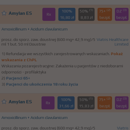
(1)
(2)
(3)
100%
50%
75+
DZ
Amylan ES
Rx
16,80 zł
8,83 zł
bezpł.
bezpł.
Amoxicillinum + Acidum clavulanicum
prosz. do sporz. zaw. doustnej (600 mg+ 42,9 mg)/5
Viatris Healthcare
ml 1 but. 50 ml Doustnie
Limited
1) Refundacja we wszystkich zarejestrowanych wskazaniach.
Pokaż
wskazania z ChPL
Wskazania pozarejestracyjne: Zakażenia u pacjentów z niedoborami
odporności - profilaktyka
2)
Pacjenci 65+
3)
Pacjenci do ukończenia 18 roku życia
(1)
(2)
(3)
100%
50%
75+
DZ
Amylan ES
Rx
31,66 zł
15,83 zł
bezpł.
bezpł.
Amoxicillinum + Acidum clavulanicum
prosz. do sporz. zaw. doustnej (600 mg+ 42,9 mg)/5
Viatris