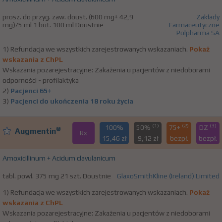
prosz. do przyg. zaw. doust. (600 mg+ 42,9
Zakłady
mg)/5 ml 1 but. 100 ml Doustnie
Farmaceutyczne
Polpharma SA
1) Refundacja we wszystkich zarejestrowanych wskazaniach.
Pokaż
wskazania z ChPL
Wskazania pozarejestracyjne: Zakażenia u pacjentów z niedoborami
odporności - profilaktyka
2)
Pacjenci 65+
3)
Pacjenci do ukończenia 18 roku życia
(1)
(2)
(3)
100%
50%
75+
DZ
®
Augmentin
Rx
15,46 zł
9,12 zł
bezpł.
bezpł.
Amoxicillinum + Acidum clavulanicum
tabl. powl. 375 mg 21 szt. Doustnie
GlaxoSmithKline (Ireland) Limited
1) Refundacja we wszystkich zarejestrowanych wskazaniach.
Pokaż
wskazania z ChPL
Wskazania pozarejestracyjne: Zakażenia u pacjentów z niedoborami