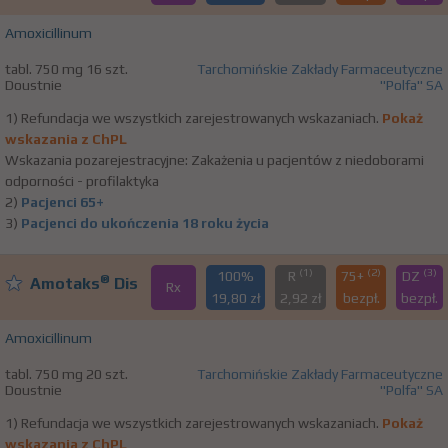
Amoxicillinum
tabl. 750 mg 16 szt.
Tarchomińskie Zakłady Farmaceutyczne
Doustnie
"Polfa" SA
1) Refundacja we wszystkich zarejestrowanych wskazaniach.
Pokaż
wskazania z ChPL
Wskazania pozarejestracyjne: Zakażenia u pacjentów z niedoborami
odporności - profilaktyka
2)
Pacjenci 65+
3)
Pacjenci do ukończenia 18 roku życia
(1)
(2)
(3)
100%
R
75+
DZ
®
Amotaks
Dis
Rx
19,80 zł
2,92 zł
bezpł.
bezpł.
Amoxicillinum
tabl. 750 mg 20 szt.
Tarchomińskie Zakłady Farmaceutyczne
Doustnie
"Polfa" SA
1) Refundacja we wszystkich zarejestrowanych wskazaniach.
Pokaż
wskazania z ChPL