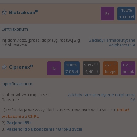
100%
®
Biotrakson
Rx
13,08 zł
Ceftriaxonum
inj. dom./doż. [prosz. do przyg. roztw.] 2 g
Zakłady Farmaceutyczne
1 fiol. Iniekcje
Polpharma SA
(1)
(2)
(3)
100%
50%
75+
DZ
®
Cipronex
Rx
7,86 zł
4,40 zł
bezpł.
bezpł.
Ciprofloxacinum
tabl. powl. 250 mg 10 szt.
Zakłady Farmaceutyczne Polpharma
Doustnie
SA
1) Refundacja we wszystkich zarejestrowanych wskazaniach.
Pokaż
wskazania z ChPL
2)
Pacjenci 65+
3)
Pacjenci do ukończenia 18 roku życia