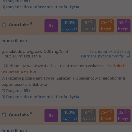
2)
Pacjenci 65+
3)
Pacjenci do ukończenia 18 roku życia
(1)
(2)
(3)
100%
R
75+
DZ
®
Amotaks
Rx
26,26 zł
5,55 zł
bezpł.
bezpł.
Amoxicillinum
granulat do przyg. zaw. 500 mg/5 ml
Tarchomińskie Zakłady
1 but. 60 ml Doustnie
Farmaceutyczne "Polfa" SA
1) Refundacja we wszystkich zarejestrowanych wskazaniach.
Pokaż
wskazania z ChPL
Wskazania pozarejestracyjne: Zakażenia u pacjentów z niedoborami
odporności - profilaktyka
2)
Pacjenci 65+
3)
Pacjenci do ukończenia 18 roku życia
(1)
(2)
(3)
100%
R
75+
DZ
®
Amotaks
Rx
14,31 zł
6,27 zł
bezpł.
bezpł.
Amoxicillinum