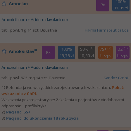
100%
Amoclan
Rx
31,39 zł
Amoxicillinum + Acidum clavulanicum
tabl. powl. 1 g 14 szt. Doustnie
Hikma Farmaceutica Lda.
(1)
(2)
(3)
100%
50%
75+
DZ
®
Amoksiklav
Rx
18,76 zł
10,30 zł
bezpł.
bezpł.
Amoxicillinum + Acidum clavulanicum
tabl. powl. 625 mg 14 szt. Doustnie
Sandoz GmbH
1) Refundacja we wszystkich zarejestrowanych wskazaniach.
Pokaż
wskazania z ChPL
Wskazania pozarejestracyjne: Zakażenia u pacjentów z niedoborami
odporności - profilaktyka
2)
Pacjenci 65+
3)
Pacjenci do ukończenia 18 roku życia