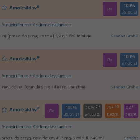
100%
®
Amoksiklav
Rx
55,00 zł
Amoxicillinum + Acidum clavulanicum
inj. [prosz. do przyg. roztw.] 1,2 g 5 fiol. Iniekcje
Sandoz GmbH
100%
®
Amoksiklav
Rx
27,36 zł
Amoxicillinum + Acidum clavulanicum
zaw. doust. [granulat] 1 g 14 sasz. Doustnie
Sandoz GmbH
(1)
(2)
(3)
100%
50%
75+
DZ
®
Amoksiklav
Rx
39,51 zł
24,63 zł
bezpł.
bezpł.
Amoxicillinum + Acidum clavulanicum
prosz. do przyg. zaw. doust. 457 mg/5 ml 1 fl. 140 ml
Sandoz