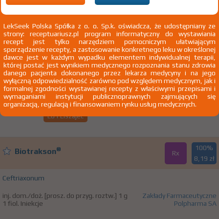
100%
Orbactiv
Rx-z
X
LekSeek Polska Spółka z o. o. Sp.k. oświadcza, że udostępniany ze
strony: receptuariusz.pl program informatyczny do wystawiania
Oritavancinum
recept jest tylko narzędziem pomocniczym ułatwiającym
sporządzenie recepty, a zastosowanie konkretnego leku w określonej
inj. [prosz. do przyg. roztw.] 400 mg 3 fiol.
The Medicines Company UK
dawce jest w każdym wypadku elementem indywidualnej terapii,
Iniekcje
Ltd
której postać jest wynikiem medycznego rozpoznania stanu zdrowia
danego pacjenta dokonanego przez lekarza medycyny i na jego
wyłączną odpowiedzialność zarówno pod względem medycznym, jak i
formalnej zgodności wystawianej recepty z właściwymi przepisami i
wymaganiami instytucji publicznoprawnych zajmujących się
ICD10:
L Choroby skóry i tkanki podskórnej
organizacją, regulacją i finansowaniem rynku usług medycznych.
L01 Liszajec
100%
®
Biotrakson
Rx
8,19 zł
Ceftriaxonum
inj. dom./doż. [prosz. do przyg. roztw.] 1 g
Zakłady Farmaceutyczne
1 fiol. Iniekcje
Polpharma SA