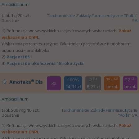
Amoxicillinum
tabl. 1 g 20 szt.
Tarchomińskie Zakłady Farmaceutyczne "Polfa"
Doustnie
SA
1) Refundacja we wszystkich zarejestrowanych wskazaniach.
Pokaż
wskazania z ChPL
Wskazania pozarejestracyjne: Zakażenia u pacjentów z niedoborami
odporności - profilaktyka
2)
Pacjenci 65+
3)
Pacjenci do ukończenia 18 roku życia
(1)
(2)
(3)
100%
R
75+
DZ
®
Amotaks
Dis
Rx
14,31 zł
6,27 zł
bezpł.
bezpł.
Amoxicillinum
tabl. 500 mg 16 szt.
Tarchomińskie Zakłady Farmaceutyczne
Doustnie
"Polfa" SA
1) Refundacja we wszystkich zarejestrowanych wskazaniach.
Pokaż
wskazania z ChPL
Wskazania pozarejestracyjne: Zakażenia u pacjentów z niedoborami