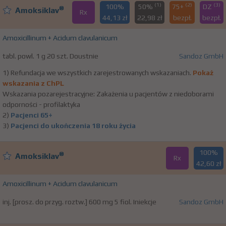
(1)
(2)
(3)
100%
50%
75+
DZ
®
Amoksiklav
Rx
44,13 zł
22,98 zł
bezpł.
bezpł.
Amoxicillinum + Acidum clavulanicum
tabl. powl. 1 g 20 szt. Doustnie
Sandoz GmbH
1) Refundacja we wszystkich zarejestrowanych wskazaniach.
Pokaż
wskazania z ChPL
Wskazania pozarejestracyjne: Zakażenia u pacjentów z niedoborami
odporności - profilaktyka
2)
Pacjenci 65+
3)
Pacjenci do ukończenia 18 roku życia
100%
®
Amoksiklav
Rx
42,60 zł
Amoxicillinum + Acidum clavulanicum
inj. [prosz. do przyg. roztw.] 600 mg 5 fiol. Iniekcje
Sandoz GmbH