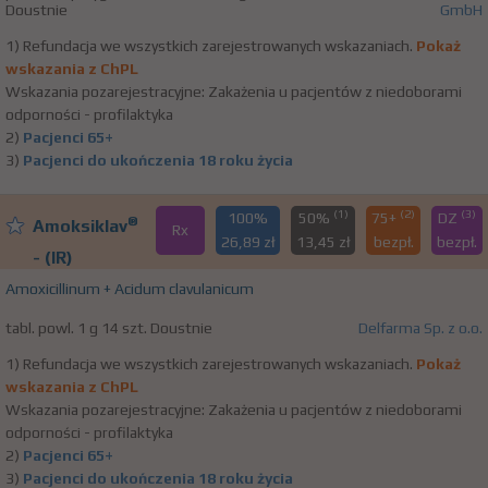
Doustnie
GmbH
1) Refundacja we wszystkich zarejestrowanych wskazaniach.
Pokaż
wskazania z ChPL
Wskazania pozarejestracyjne: Zakażenia u pacjentów z niedoborami
odporności - profilaktyka
2)
Pacjenci 65+
3)
Pacjenci do ukończenia 18 roku życia
(1)
(2)
(3)
100%
50%
75+
DZ
®
Amoksiklav
Rx
26,89 zł
13,45 zł
bezpł.
bezpł.
- (IR)
Amoxicillinum + Acidum clavulanicum
tabl. powl. 1 g 14 szt. Doustnie
Delfarma Sp. z o.o.
1) Refundacja we wszystkich zarejestrowanych wskazaniach.
Pokaż
wskazania z ChPL
Wskazania pozarejestracyjne: Zakażenia u pacjentów z niedoborami
odporności - profilaktyka
2)
Pacjenci 65+
3)
Pacjenci do ukończenia 18 roku życia