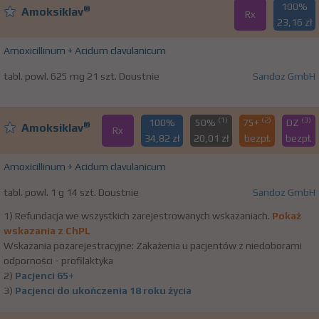
100%
®
Amoksiklav
Rx
23,16 zł
Amoxicillinum + Acidum clavulanicum
tabl. powl. 625 mg 21 szt. Doustnie
Sandoz GmbH
(1)
(2)
(3)
100%
50%
75+
DZ
®
Amoksiklav
Rx
34,82 zł
20,01 zł
bezpł.
bezpł.
Amoxicillinum + Acidum clavulanicum
tabl. powl. 1 g 14 szt. Doustnie
Sandoz GmbH
1) Refundacja we wszystkich zarejestrowanych wskazaniach.
Pokaż
wskazania z ChPL
Wskazania pozarejestracyjne: Zakażenia u pacjentów z niedoborami
odporności - profilaktyka
2)
Pacjenci 65+
3)
Pacjenci do ukończenia 18 roku życia