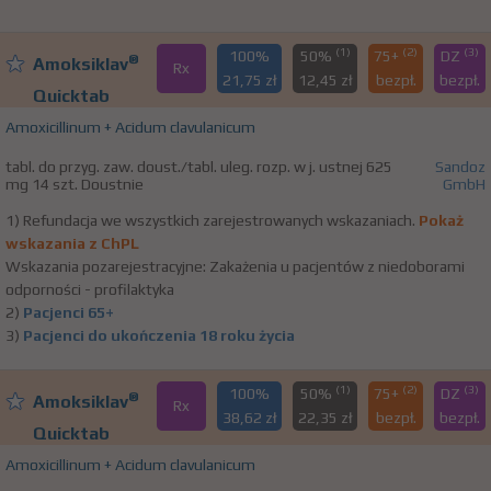
(1)
(2)
(3)
100%
50%
75+
DZ
®
Amoksiklav
Rx
21,75 zł
12,45 zł
bezpł.
bezpł.
Quicktab
Amoxicillinum + Acidum clavulanicum
tabl. do przyg. zaw. doust./tabl. uleg. rozp. w j. ustnej 625
Sandoz
mg 14 szt. Doustnie
GmbH
1) Refundacja we wszystkich zarejestrowanych wskazaniach.
Pokaż
wskazania z ChPL
Wskazania pozarejestracyjne: Zakażenia u pacjentów z niedoborami
odporności - profilaktyka
2)
Pacjenci 65+
3)
Pacjenci do ukończenia 18 roku życia
(1)
(2)
(3)
100%
50%
75+
DZ
®
Amoksiklav
Rx
38,62 zł
22,35 zł
bezpł.
bezpł.
Quicktab
Amoxicillinum + Acidum clavulanicum