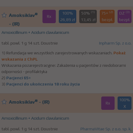
(1)
(2)
(3)
100%
50%
75+
DZ
®
Amoksiklav
Rx
26,89 zł
13,45 zł
bezpł.
bezpł.
- (IR)
Amoxicillinum + Acidum clavulanicum
tabl. powl. 1 g 14 szt. Doustnie
Inpharm Sp. z o.o.
1) Refundacja we wszystkich zarejestrowanych wskazaniach.
Pokaż
wskazania z ChPL
Wskazania pozarejestracyjne: Zakażenia u pacjentów z niedoborami
odporności - profilaktyka
2)
Pacjenci 65+
3)
Pacjenci do ukończenia 18 roku życia
100%
®
Amoksiklav
- (IR)
Rx
X
Amoxicillinum + Acidum clavulanicum
tabl. powl. 1 g 14 szt. Doustnie
PharmaVitae Sp. z o.o. sp. k.