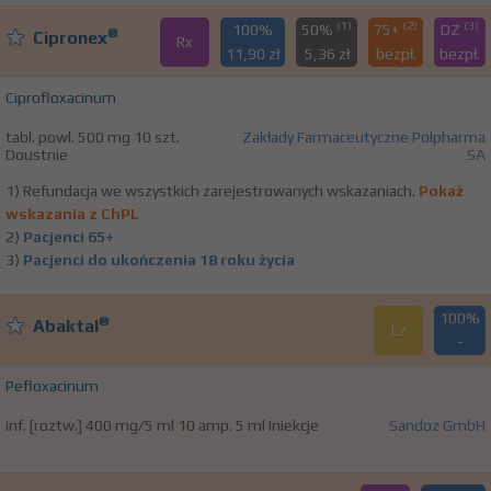
(1)
(2)
(3)
100%
50%
75+
DZ
®
Cipronex
Rx
11,90 zł
5,36 zł
bezpł.
bezpł.
Ciprofloxacinum
tabl. powl. 500 mg 10 szt.
Zakłady Farmaceutyczne Polpharma
Doustnie
SA
1) Refundacja we wszystkich zarejestrowanych wskazaniach.
Pokaż
wskazania z ChPL
2)
Pacjenci 65+
3)
Pacjenci do ukończenia 18 roku życia
100%
®
Abaktal
Lz
-
Pefloxacinum
inf. [roztw.] 400 mg/5 ml 10 amp. 5 ml Iniekcje
Sandoz GmbH