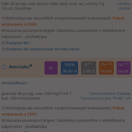
tabl. do przyg. zaw. doust./tabl. uleg. rozp. w j. ustnej 1 g
Sandoz
14 szt. Doustnie
GmbH
1) Refundacja we wszystkich zarejestrowanych wskazaniach.
Pokaż
wskazania z ChPL
Wskazania pozarejestracyjne: Zakażenia u pacjentów z niedoborami
odporności - profilaktyka
2)
Pacjenci 65+
3)
Pacjenci do ukończenia 18 roku życia
(1)
(2)
(3)
100%
R
75+
DZ
®
Amotaks
Rx
38,82 zł
2,88 zł
bezpł.
bezpł.
Amoxicillinum
granulat do przyg. zaw. 500 mg/5 ml 1
Tarchomińskie Zakłady
but. 100 ml Doustnie
Farmaceutyczne "Polfa" SA
1) Refundacja we wszystkich zarejestrowanych wskazaniach.
Pokaż
wskazania z ChPL
Wskazania pozarejestracyjne: Zakażenia u pacjentów z niedoborami
odporności - profilaktyka