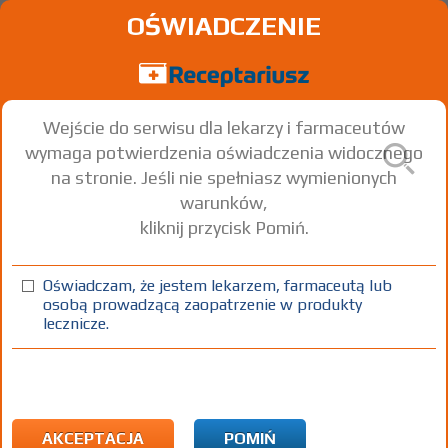
OŚWIADCZENIE
Wejście do serwisu dla lekarzy i farmaceutów
wymaga potwierdzenia oświadczenia widocznego
na stronie. Jeśli nie spełniasz wymienionych
warunków,
kliknij przycisk Pomiń.
Oświadczam, że jestem lekarzem, farmaceutą lub
osobą prowadzącą zaopatrzenie w produkty
lecznicze.
Znaleziono wyników:
4 551
Kopiuj adres strony
Strona
1 z 152
ICD10:
L Choroby skóry i tkanki podskórnej
AKCEPTACJA
POMIŃ