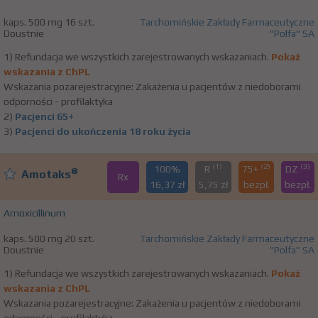
kaps. 500 mg 16 szt.
Tarchomińskie Zakłady Farmaceutyczne
Doustnie
"Polfa" SA
1) Refundacja we wszystkich zarejestrowanych wskazaniach.
Pokaż
wskazania z ChPL
Wskazania pozarejestracyjne: Zakażenia u pacjentów z niedoborami
odporności - profilaktyka
2)
Pacjenci 65+
3)
Pacjenci do ukończenia 18 roku życia
(1)
(2)
(3)
100%
R
75+
DZ
®
Amotaks
Rx
16,37 zł
5,75 zł
bezpł.
bezpł.
Amoxicillinum
kaps. 500 mg 20 szt.
Tarchomińskie Zakłady Farmaceutyczne
Doustnie
"Polfa" SA
1) Refundacja we wszystkich zarejestrowanych wskazaniach.
Pokaż
wskazania z ChPL
Wskazania pozarejestracyjne: Zakażenia u pacjentów z niedoborami