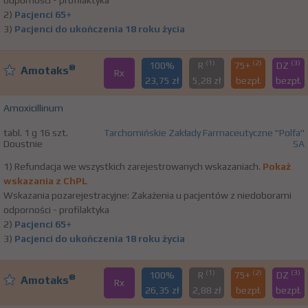
odporności - profilaktyka
2)
Pacjenci 65+
3)
Pacjenci do ukończenia 18 roku życia
(1)
(2)
(3)
100%
R
75+
DZ
®
Amotaks
Rx
23,75 zł
5,28 zł
bezpł.
bezpł.
Amoxicillinum
tabl. 1 g 16 szt.
Tarchomińskie Zakłady Farmaceutyczne "Polfa"
Doustnie
SA
1) Refundacja we wszystkich zarejestrowanych wskazaniach.
Pokaż
wskazania z ChPL
Wskazania pozarejestracyjne: Zakażenia u pacjentów z niedoborami
odporności - profilaktyka
2)
Pacjenci 65+
3)
Pacjenci do ukończenia 18 roku życia
(1)
(2)
(3)
100%
R
75+
DZ
®
Amotaks
Rx
26,35 zł
2,88 zł
bezpł.
bezpł.