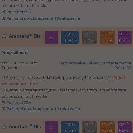
odporności - profilaktyka
2)
Pacjenci 65+
3)
Pacjenci do ukończenia 18 roku życia
(1)
(2)
(3)
100%
R
75+
DZ
®
Amotaks
Dis
Rx
16,37 zł
5,75 zł
bezpł.
bezpł.
Amoxicillinum
tabl. 500 mg 20 szt.
Tarchomińskie Zakłady Farmaceutyczne
Doustnie
"Polfa" SA
1) Refundacja we wszystkich zarejestrowanych wskazaniach.
Pokaż
wskazania z ChPL
Wskazania pozarejestracyjne: Zakażenia u pacjentów z niedoborami
odporności - profilaktyka
2)
Pacjenci 65+
3)
Pacjenci do ukończenia 18 roku życia
(1)
(2)
(3)
100%
R
75+
DZ
®
Amotaks
Dis
Rx
16,71 zł
3,69 zł
bezpł.
bezpł.