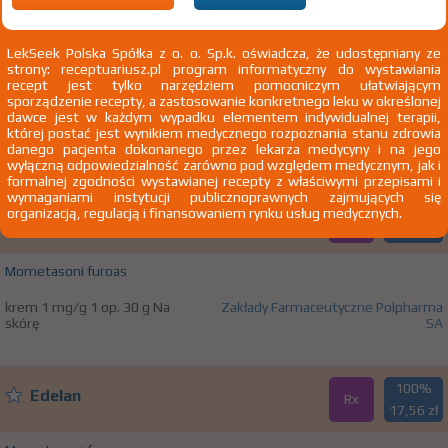
100%
Clemastinum WZF
LekSeek Polska Spółka z o. o. Sp.k. oświadcza, że udostępniany ze
Rx
12,40 zł
strony: receptuariusz.pl program informatyczny do wystawiania
recept jest tylko narzędziem pomocniczym ułatwiającym
sporządzenie recepty, a zastosowanie konkretnego leku w określonej
Clemastinum
dawce jest w każdym wypadku elementem indywidualnej terapii,
której postać jest wynikiem medycznego rozpoznania stanu zdrowia
tabl. 1 mg 30 szt. Doustnie
Zakłady Farmaceutyczne Polpharma SA
danego pacjenta dokonanego przez lekarza medycyny i na jego
wyłączną odpowiedzialność zarówno pod względem medycznym, jak i
formalnej zgodności wystawianej recepty z właściwymi przepisami i
wymaganiami instytucji publicznoprawnych zajmujących się
100%
organizacją, regulacją i finansowaniem rynku usług medycznych.
Edelan
Rx
29,99 zł
Mometasoni furoas
krem 1 mg/g 1 op. 30 g Na
Zakłady Farmaceutyczne Polpharma
skórę
SA
100%
Edelan
Rx
17,56 zł