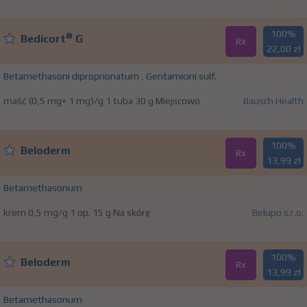
100%
®
Bedicort
G
Rx
22,00 zł
Betamethasoni diproprionatum
,
Gentamicini sulf.
maść (0,5 mg+ 1 mg)/g 1 tuba 30 g Miejscowo
Bausch Health
100%
Beloderm
Rx
13,99 zł
Betamethasonum
krem 0,5 mg/g 1 op. 15 g Na skórę
Belupo s.r.o.
100%
Beloderm
Rx
13,99 zł
Betamethasonum