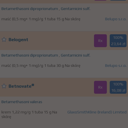
Betamethasoni diproprionatum
,
Gentamicini sulf.
maść (0,5 mg+ 1 mg)/g 1 tuba 15 g Na skórę
Belupo s.r.o.
100%
Belogent
Rx
23,64 zł
Betamethasoni diproprionatum
,
Gentamicini sulf.
maść (0,5 mg+ 1 mg)/g 1 tuba 30 g Na skórę
Belupo s.r.o.
100%
®
Betnovate
Rx
16,08 zł
Betamethasoni valeras
krem 1,22 mg/g 1 tuba 15 g Na
GlaxoSmithKline (Ireland) Limited
skórę