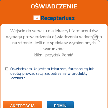
OŚWIADCZENIE
Wejście do serwisu dla lekarzy i farmaceutów
wymaga potwierdzenia oświadczenia widocznego
na stronie. Jeśli nie spełniasz wymienionych
warunków,
kliknij przycisk Pomiń.
Oświadczam, że jestem lekarzem, farmaceutą lub
osobą prowadzącą zaopatrzenie w produkty
lecznicze.
Znaleziono wyników:
208
Strona
1 z 7
Kopiuj adres strony
ICD10:
L Choroby skóry i tkanki podskórnej
L20 Atopowe zapalenie skóry
AKCEPTACJA
POMIŃ