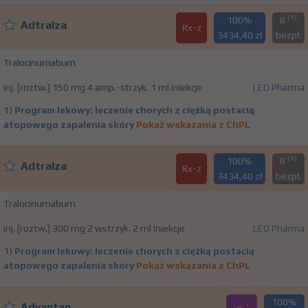
(1)
100%
B
Adtralza
Rx-z
3434,40 zł
bezpł.
Tralocinumabum
inj. [roztw.] 150 mg 4 amp.-strzyk. 1 ml Iniekcje
LEO Pharma
1)
Program lekowy: leczenie chorych z ciężką postacią
atopowego zapalenia skóry
Pokaż wskazania z ChPL
(1)
100%
B
Adtralza
Rx-z
3434,40 zł
bezpł.
Tralocinumabum
inj. [roztw.] 300 mg 2 wstrzyk. 2 ml Iniekcje
LEO Pharma
1)
Program lekowy: leczenie chorych z ciężką postacią
atopowego zapalenia skóry
Pokaż wskazania z ChPL
100%
Advantan