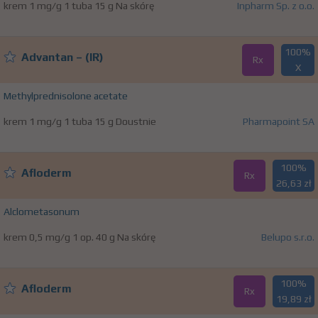
krem 1 mg/g 1 tuba 15 g Na skórę
Inpharm Sp. z o.o.
100%
Advantan – (IR)
Rx
X
Methylprednisolone acetate
krem 1 mg/g 1 tuba 15 g Doustnie
Pharmapoint SA
100%
Afloderm
Rx
26,63 zł
Alclometasonum
krem 0,5 mg/g 1 op. 40 g Na skórę
Belupo s.r.o.
100%
Afloderm
Rx
19,89 zł