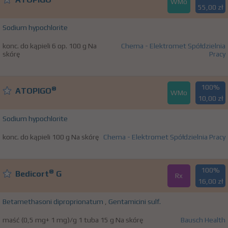
WMo
55,00 zł
Sodium hypochlorite
konc. do kąpieli 6 op. 100 g Na
Chema - Elektromet Spółdzielnia
skórę
Pracy
100%
®
ATOPIGO
WMo
10,00 zł
Sodium hypochlorite
konc. do kąpieli 100 g Na skórę
Chema - Elektromet Spółdzielnia Pracy
100%
®
Bedicort
G
Rx
16,00 zł
Betamethasoni diproprionatum
,
Gentamicini sulf.
maść (0,5 mg+ 1 mg)/g 1 tuba 15 g Na skórę
Bausch Health