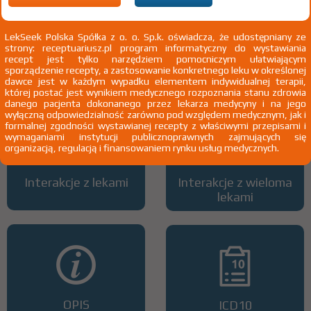
LekSeek Polska Spółka z o. o. Sp.k. oświadcza, że udostępniany ze
strony: receptuariusz.pl program informatyczny do wystawiania
Wszystkie dawki leku
ATC
recept jest tylko narzędziem pomocniczym ułatwiającym
sporządzenie recepty, a zastosowanie konkretnego leku w określonej
dawce jest w każdym wypadku elementem indywidualnej terapii,
której postać jest wynikiem medycznego rozpoznania stanu zdrowia
danego pacjenta dokonanego przez lekarza medycyny i na jego
wyłączną odpowiedzialność zarówno pod względem medycznym, jak i
formalnej zgodności wystawianej recepty z właściwymi przepisami i
wymaganiami instytucji publicznoprawnych zajmujących się
organizacją, regulacją i finansowaniem rynku usług medycznych.
Interakcje z lekami
Interakcje z wieloma
lekami
OPIS
ICD10