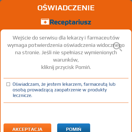
OŚWIADCZENIE
Wejście do serwisu dla lekarzy i farmaceutów
wymaga potwierdzenia oświadczenia widocznego
na stronie. Jeśli nie spełniasz wymienionych
warunków,
kliknij przycisk Pomiń.
®
Cefobid
Cefoperazone
Oświadczam, że jestem lekarzem, farmaceutą lub
osobą prowadzącą zaopatrzenie w produkty
inj. doż./dom./inf. doż. [prosz. do
1
1
Iniekcje
lecznicze.
przyg. roztw.]
g
fiol.
100%
Lz
24,74
AKCEPTACJA
POMIŃ