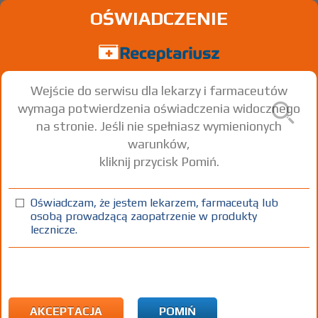
OŚWIADCZENIE
Wejście do serwisu dla lekarzy i farmaceutów
wymaga potwierdzenia oświadczenia widocznego
na stronie. Jeśli nie spełniasz wymienionych
warunków,
kliknij przycisk Pomiń.
Oświadczam, że jestem lekarzem, farmaceutą lub
osobą prowadzącą zaopatrzenie w produkty
lecznicze.
Znaleziono wyników:
356
Strona
1 z 12
Kopiuj adres strony
ICD10:
A Wybrane choroby zakaźne i pasożytnicze
A54 Rzeżączka
AKCEPTACJA
POMIŃ