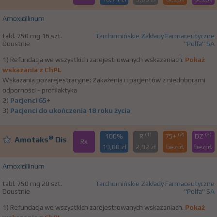
Amoxicillinum
tabl. 750 mg 16 szt.
Tarchomińskie Zakłady Farmaceutyczne
Doustnie
"Polfa" SA
1) Refundacja we wszystkich zarejestrowanych wskazaniach.
Pokaż
wskazania z ChPL
Wskazania pozarejestracyjne: Zakażenia u pacjentów z niedoborami
odporności - profilaktyka
2)
Pacjenci 65+
3)
Pacjenci do ukończenia 18 roku życia
(1)
(2)
(3)
100%
R
75+
DZ
®
Amotaks
Dis
Rx
19,80 zł
2,92 zł
bezpł.
bezpł.
Amoxicillinum
tabl. 750 mg 20 szt.
Tarchomińskie Zakłady Farmaceutyczne
Doustnie
"Polfa" SA
1) Refundacja we wszystkich zarejestrowanych wskazaniach.
Pokaż