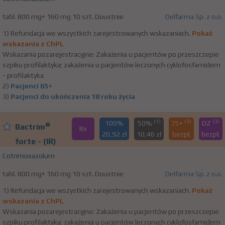
tabl. 800 mg+ 160 mg 10 szt. Doustnie
Delfarma Sp. z o.o.
1) Refundacja we wszystkich zarejestrowanych wskazaniach.
Pokaż
wskazania z ChPL
Wskazania pozarejestracyjne: Zakażenia u pacjentów po przeszczepie
szpiku profilaktyka; zakażenia u pacjentów leczonych cyklofosfamidem
- profilaktyka
2)
Pacjenci 65+
3)
Pacjenci do ukończenia 18 roku życia
(1)
(2)
(3)
100%
50%
75+
DZ
®
Bactrim
Rx
20,92 zł
10,46 zł
bezpł.
bezpł.
forte - (IR)
Cotrimoxazolum
tabl. 800 mg+ 160 mg 10 szt. Doustnie
Delfarma Sp. z o.o.
1) Refundacja we wszystkich zarejestrowanych wskazaniach.
Pokaż
wskazania z ChPL
Wskazania pozarejestracyjne: Zakażenia u pacjentów po przeszczepie
szpiku profilaktyka; zakażenia u pacjentów leczonych cyklofosfamidem