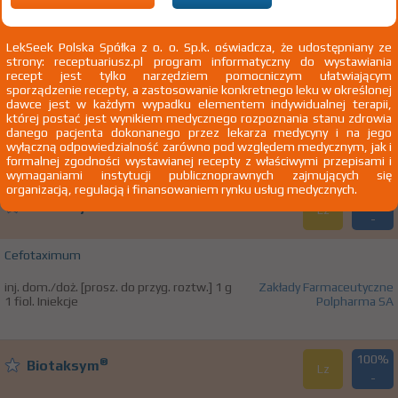
100%
®
Biofazolin
LekSeek Polska Spółka z o. o. Sp.k. oświadcza, że udostępniany ze
Rx
5,06 zł
strony: receptuariusz.pl program informatyczny do wystawiania
recept jest tylko narzędziem pomocniczym ułatwiającym
sporządzenie recepty, a zastosowanie konkretnego leku w określonej
Cefazolinum
dawce jest w każdym wypadku elementem indywidualnej terapii,
której postać jest wynikiem medycznego rozpoznania stanu zdrowia
inj. dom./doż. [prosz. do przyg. roztw.] 1 g
Zakłady Farmaceutyczne
danego pacjenta dokonanego przez lekarza medycyny i na jego
1 fiol. Iniekcje
Polpharma SA
wyłączną odpowiedzialność zarówno pod względem medycznym, jak i
formalnej zgodności wystawianej recepty z właściwymi przepisami i
wymaganiami instytucji publicznoprawnych zajmujących się
organizacją, regulacją i finansowaniem rynku usług medycznych.
100%
®
Biotaksym
Lz
-
Cefotaximum
inj. dom./doż. [prosz. do przyg. roztw.] 1 g
Zakłady Farmaceutyczne
1 fiol. Iniekcje
Polpharma SA
100%
®
Biotaksym
Lz
-