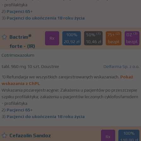
- profilaktyka
2)
Pacjenci 65+
3)
Pacjenci do ukończenia 18 roku życia
(1)
(2)
(3)
100%
50%
75+
DZ
®
Bactrim
Rx
20,92 zł
10,46 zł
bezpł.
bezpł.
forte - (IR)
Cotrimoxazolum
tabl. 960 mg 10 szt. Doustnie
Delfarma Sp. z o.o.
1) Refundacja we wszystkich zarejestrowanych wskazaniach.
Pokaż
wskazania z ChPL
Wskazania pozarejestracyjne: Zakażenia u pacjentów po przeszczepie
szpiku profilaktyka; zakażenia u pacjentów leczonych cyklofosfamidem
- profilaktyka
2)
Pacjenci 65+
3)
Pacjenci do ukończenia 18 roku życia
100%
Cefazolin Sandoz
Rx
110,00 zł