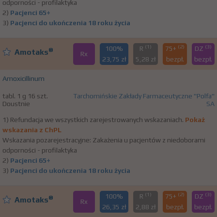
odporności - profilaktyka
2)
Pacjenci 65+
3)
Pacjenci do ukończenia 18 roku życia
(1)
(2)
(3)
100%
R
75+
DZ
®
Amotaks
Rx
23,75 zł
5,28 zł
bezpł.
bezpł.
Amoxicillinum
tabl. 1 g 16 szt.
Tarchomińskie Zakłady Farmaceutyczne "Polfa"
Doustnie
SA
1) Refundacja we wszystkich zarejestrowanych wskazaniach.
Pokaż
wskazania z ChPL
Wskazania pozarejestracyjne: Zakażenia u pacjentów z niedoborami
odporności - profilaktyka
2)
Pacjenci 65+
3)
Pacjenci do ukończenia 18 roku życia
(1)
(2)
(3)
100%
R
75+
DZ
®
Amotaks
Rx
26,35 zł
2,88 zł
bezpł.
bezpł.