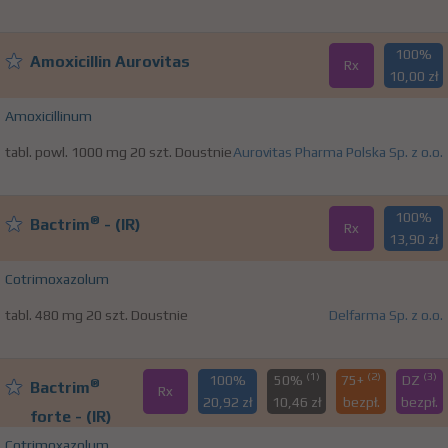
100%
Amoxicillin Aurovitas
Rx
10,00 zł
Amoxicillinum
tabl. powl. 1000 mg 20 szt. Doustnie
Aurovitas Pharma Polska Sp. z o.o.
100%
®
Bactrim
- (IR)
Rx
13,90 zł
Cotrimoxazolum
tabl. 480 mg 20 szt. Doustnie
Delfarma Sp. z o.o.
(1)
(2)
(3)
100%
50%
75+
DZ
®
Bactrim
Rx
20,92 zł
10,46 zł
bezpł.
bezpł.
forte - (IR)
Cotrimoxazolum