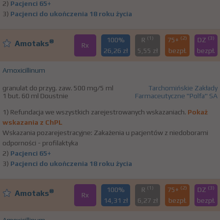
2)
Pacjenci 65+
3)
Pacjenci do ukończenia 18 roku życia
(1)
(2)
(3)
100%
R
75+
DZ
®
Amotaks
Rx
26,26 zł
5,55 zł
bezpł.
bezpł.
Amoxicillinum
granulat do przyg. zaw. 500 mg/5 ml
Tarchomińskie Zakłady
1 but. 60 ml Doustnie
Farmaceutyczne "Polfa" SA
1) Refundacja we wszystkich zarejestrowanych wskazaniach.
Pokaż
wskazania z ChPL
Wskazania pozarejestracyjne: Zakażenia u pacjentów z niedoborami
odporności - profilaktyka
2)
Pacjenci 65+
3)
Pacjenci do ukończenia 18 roku życia
(1)
(2)
(3)
100%
R
75+
DZ
®
Amotaks
Rx
14,31 zł
6,27 zł
bezpł.
bezpł.