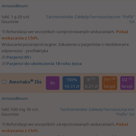
Amoxicillinum
tabl. 1 g 20 szt.
Tarchomińskie Zakłady Farmaceutyczne "Polfa"
Doustnie
SA
1) Refundacja we wszystkich zarejestrowanych wskazaniach.
Pokaż
wskazania z ChPL
Wskazania pozarejestracyjne: Zakażenia u pacjentów z niedoborami
odporności - profilaktyka
2)
Pacjenci 65+
3)
Pacjenci do ukończenia 18 roku życia
(1)
(2)
(3)
100%
R
75+
DZ
®
Amotaks
Dis
Rx
14,31 zł
6,27 zł
bezpł.
bezpł.
Amoxicillinum
tabl. 500 mg 16 szt.
Tarchomińskie Zakłady Farmaceutyczne
Doustnie
"Polfa" SA
1) Refundacja we wszystkich zarejestrowanych wskazaniach.
Pokaż
wskazania z ChPL