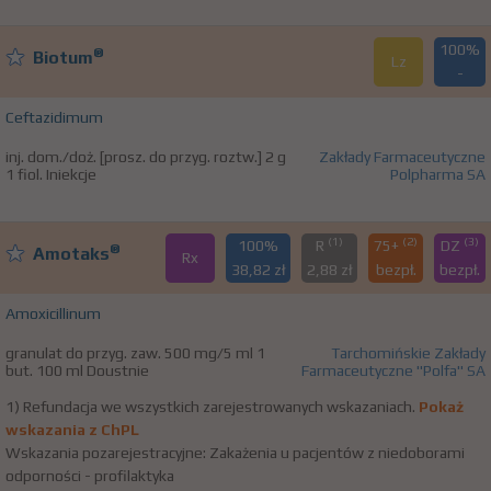
100%
®
Biotum
Lz
-
Ceftazidimum
inj. dom./doż. [prosz. do przyg. roztw.] 2 g
Zakłady Farmaceutyczne
1 fiol. Iniekcje
Polpharma SA
(1)
(2)
(3)
100%
R
75+
DZ
®
Amotaks
Rx
38,82 zł
2,88 zł
bezpł.
bezpł.
Amoxicillinum
granulat do przyg. zaw. 500 mg/5 ml 1
Tarchomińskie Zakłady
but. 100 ml Doustnie
Farmaceutyczne "Polfa" SA
1) Refundacja we wszystkich zarejestrowanych wskazaniach.
Pokaż
wskazania z ChPL
Wskazania pozarejestracyjne: Zakażenia u pacjentów z niedoborami
odporności - profilaktyka