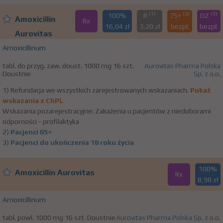
(1)
(2)
(3)
100%
R
75+
DZ
Amoxicillin
Rx
16,04 zł
3,20 zł
bezpł.
bezpł.
Aurovitas
Amoxicillinum
tabl. do przyg. zaw. doust. 1000 mg 16 szt.
Aurovitas Pharma Polska
Doustnie
Sp. z o.o.
1) Refundacja we wszystkich zarejestrowanych wskazaniach.
Pokaż
wskazania z ChPL
Wskazania pozarejestracyjne: Zakażenia u pacjentów z niedoborami
odporności - profilaktyka
2)
Pacjenci 65+
3)
Pacjenci do ukończenia 18 roku życia
100%
Amoxicillin Aurovitas
Rx
8,98 zł
Amoxicillinum
tabl. powl. 1000 mg 16 szt. Doustnie
Aurovitas Pharma Polska Sp. z o.o.