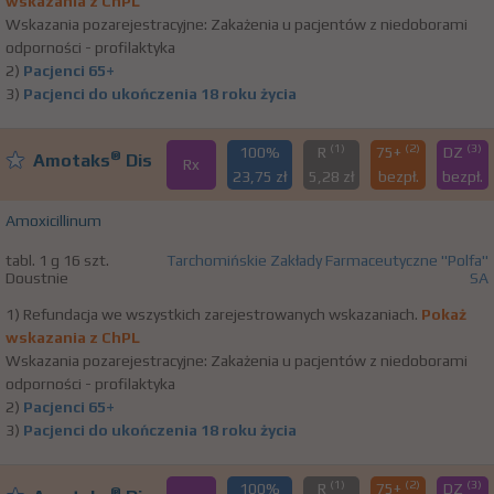
wskazania z ChPL
Wskazania pozarejestracyjne: Zakażenia u pacjentów z niedoborami
odporności - profilaktyka
2)
Pacjenci 65+
3)
Pacjenci do ukończenia 18 roku życia
(1)
(2)
(3)
100%
R
75+
DZ
®
Amotaks
Dis
Rx
23,75 zł
5,28 zł
bezpł.
bezpł.
Amoxicillinum
tabl. 1 g 16 szt.
Tarchomińskie Zakłady Farmaceutyczne "Polfa"
Doustnie
SA
1) Refundacja we wszystkich zarejestrowanych wskazaniach.
Pokaż
wskazania z ChPL
Wskazania pozarejestracyjne: Zakażenia u pacjentów z niedoborami
odporności - profilaktyka
2)
Pacjenci 65+
3)
Pacjenci do ukończenia 18 roku życia
(1)
(2)
(3)
100%
R
75+
DZ
®