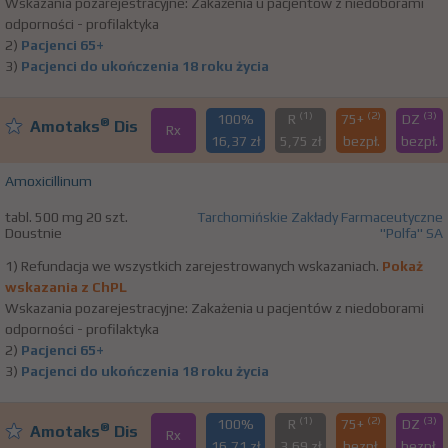
Wskazania pozarejestracyjne: Zakażenia u pacjentów z niedoborami
odporności - profilaktyka
2)
Pacjenci 65+
3)
Pacjenci do ukończenia 18 roku życia
(1)
(2)
(3)
100%
R
75+
DZ
®
Amotaks
Dis
Rx
16,37 zł
5,75 zł
bezpł.
bezpł.
Amoxicillinum
tabl. 500 mg 20 szt.
Tarchomińskie Zakłady Farmaceutyczne
Doustnie
"Polfa" SA
1) Refundacja we wszystkich zarejestrowanych wskazaniach.
Pokaż
wskazania z ChPL
Wskazania pozarejestracyjne: Zakażenia u pacjentów z niedoborami
odporności - profilaktyka
2)
Pacjenci 65+
3)
Pacjenci do ukończenia 18 roku życia
(1)
(2)
(3)
100%
R
75+
DZ
®
Amotaks
Dis
Rx
16,71 zł
3,69 zł
bezpł.
bezpł.