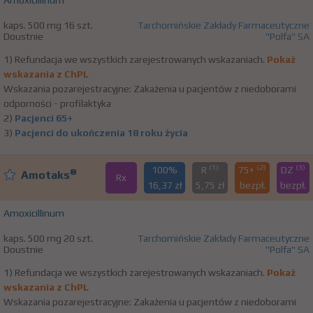
Amoxicillinum
kaps. 500 mg 16 szt.
Tarchomińskie Zakłady Farmaceutyczne
Doustnie
"Polfa" SA
1) Refundacja we wszystkich zarejestrowanych wskazaniach.
Pokaż
wskazania z ChPL
Wskazania pozarejestracyjne: Zakażenia u pacjentów z niedoborami
odporności - profilaktyka
2)
Pacjenci 65+
3)
Pacjenci do ukończenia 18 roku życia
(1)
(2)
(3)
100%
R
75+
DZ
®
Amotaks
Rx
16,37 zł
5,75 zł
bezpł.
bezpł.
Amoxicillinum
kaps. 500 mg 20 szt.
Tarchomińskie Zakłady Farmaceutyczne
Doustnie
"Polfa" SA
1) Refundacja we wszystkich zarejestrowanych wskazaniach.
Pokaż
wskazania z ChPL
Wskazania pozarejestracyjne: Zakażenia u pacjentów z niedoborami