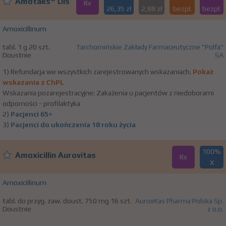
Amotaks
Dis
Rx
26,35 zł
2,88 zł
bezpł.
bezpł.
Amoxicillinum
tabl. 1 g 20 szt.
Tarchomińskie Zakłady Farmaceutyczne "Polfa"
Doustnie
SA
1) Refundacja we wszystkich zarejestrowanych wskazaniach.
Pokaż
wskazania z ChPL
Wskazania pozarejestracyjne: Zakażenia u pacjentów z niedoborami
odporności - profilaktyka
2)
Pacjenci 65+
3)
Pacjenci do ukończenia 18 roku życia
100%
Amoxicillin Aurovitas
Rx
X
Amoxicillinum
tabl. do przyg. zaw. doust. 750 mg 16 szt.
Aurovitas Pharma Polska Sp.
Doustnie
z o.o.