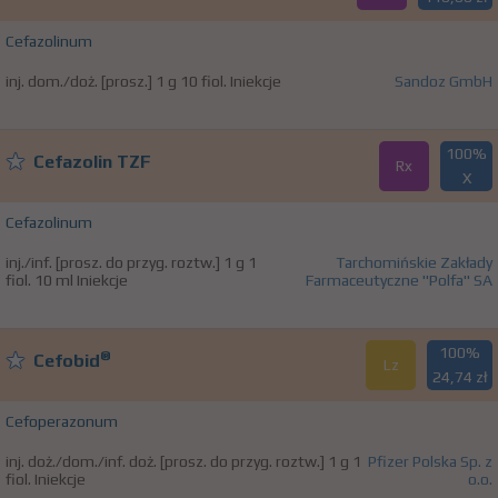
Cefazolinum
inj. dom./doż. [prosz.] 1 g 10 fiol. Iniekcje
Sandoz GmbH
100%
Cefazolin TZF
Rx
X
Cefazolinum
inj./inf. [prosz. do przyg. roztw.] 1 g 1
Tarchomińskie Zakłady
fiol. 10 ml Iniekcje
Farmaceutyczne "Polfa" SA
100%
®
Cefobid
Lz
24,74 zł
Cefoperazonum
inj. doż./dom./inf. doż. [prosz. do przyg. roztw.] 1 g 1
Pfizer Polska Sp. z
fiol. Iniekcje
o.o.