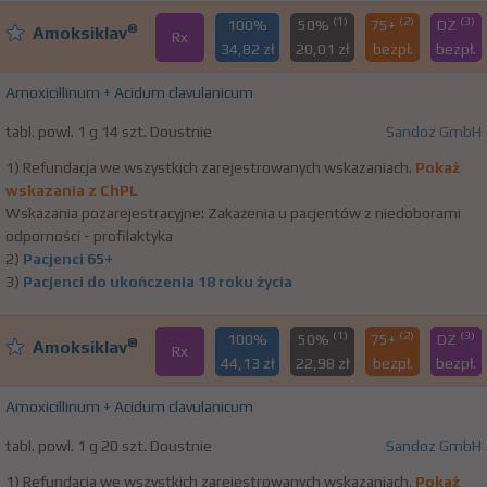
(1)
(2)
(3)
100%
50%
75+
DZ
®
Amoksiklav
Rx
34,82 zł
20,01 zł
bezpł.
bezpł.
Amoxicillinum + Acidum clavulanicum
tabl. powl. 1 g 14 szt. Doustnie
Sandoz GmbH
1) Refundacja we wszystkich zarejestrowanych wskazaniach.
Pokaż
wskazania z ChPL
Wskazania pozarejestracyjne: Zakażenia u pacjentów z niedoborami
odporności - profilaktyka
2)
Pacjenci 65+
3)
Pacjenci do ukończenia 18 roku życia
(1)
(2)
(3)
100%
50%
75+
DZ
®
Amoksiklav
Rx
44,13 zł
22,98 zł
bezpł.
bezpł.
Amoxicillinum + Acidum clavulanicum
tabl. powl. 1 g 20 szt. Doustnie
Sandoz GmbH
1) Refundacja we wszystkich zarejestrowanych wskazaniach.
Pokaż