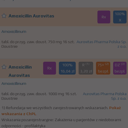
100%
Amoxicillin Aurovitas
Rx
X
Amoxicillinum
tabl. do przyg. zaw. doust. 750 mg 16 szt.
Aurovitas Pharma Polska Sp.
Doustnie
z o.o.
(1)
(2)
(3)
100%
R
75+
DZ
Amoxicillin
Rx
16,04 zł
3,20 zł
bezpł.
bezpł.
Aurovitas
Amoxicillinum
tabl. do przyg. zaw. doust. 1000 mg 16 szt.
Aurovitas Pharma Polska
Doustnie
Sp. z o.o.
1) Refundacja we wszystkich zarejestrowanych wskazaniach.
Pokaż
wskazania z ChPL
Wskazania pozarejestracyjne: Zakażenia u pacjentów z niedoborami
odporności - profilaktyka