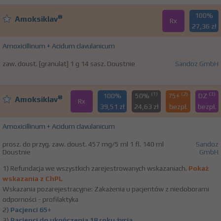
100%
®
Amoksiklav
Rx
27,36 zł
Amoxicillinum + Acidum clavulanicum
zaw. doust. [granulat] 1 g 14 sasz. Doustnie
Sandoz GmbH
(1)
(2)
(3)
100%
50%
75+
DZ
®
Amoksiklav
Rx
39,51 zł
24,63 zł
bezpł.
bezpł.
Amoxicillinum + Acidum clavulanicum
prosz. do przyg. zaw. doust. 457 mg/5 ml 1 fl. 140 ml
Sandoz
Doustnie
GmbH
1) Refundacja we wszystkich zarejestrowanych wskazaniach.
Pokaż
wskazania z ChPL
Wskazania pozarejestracyjne: Zakażenia u pacjentów z niedoborami
odporności - profilaktyka
2)
Pacjenci 65+
3)
Pacjenci do ukończenia 18 roku życia