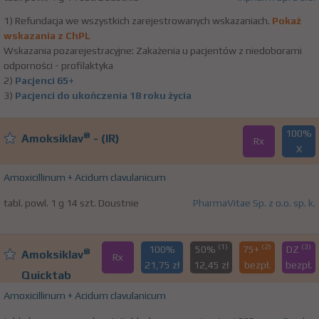
1) Refundacja we wszystkich zarejestrowanych wskazaniach.
Pokaż
wskazania z ChPL
Wskazania pozarejestracyjne: Zakażenia u pacjentów z niedoborami
odporności - profilaktyka
2)
Pacjenci 65+
3)
Pacjenci do ukończenia 18 roku życia
100%
®
Amoksiklav
- (IR)
Rx
X
Amoxicillinum + Acidum clavulanicum
tabl. powl. 1 g 14 szt. Doustnie
PharmaVitae Sp. z o.o. sp. k.
(1)
(2)
(3)
100%
50%
75+
DZ
®
Amoksiklav
Rx
21,75 zł
12,45 zł
bezpł.
bezpł.
Quicktab
Amoxicillinum + Acidum clavulanicum