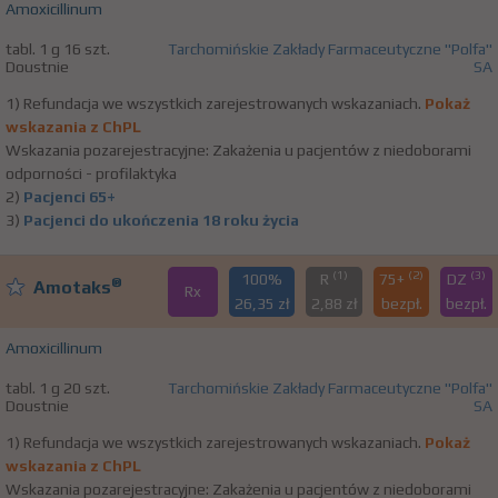
Amoxicillinum
tabl. 1 g 16 szt.
Tarchomińskie Zakłady Farmaceutyczne "Polfa"
Doustnie
SA
1) Refundacja we wszystkich zarejestrowanych wskazaniach.
Pokaż
wskazania z ChPL
Wskazania pozarejestracyjne: Zakażenia u pacjentów z niedoborami
odporności - profilaktyka
2)
Pacjenci 65+
3)
Pacjenci do ukończenia 18 roku życia
(1)
(2)
(3)
100%
R
75+
DZ
®
Amotaks
Rx
26,35 zł
2,88 zł
bezpł.
bezpł.
Amoxicillinum
tabl. 1 g 20 szt.
Tarchomińskie Zakłady Farmaceutyczne "Polfa"
Doustnie
SA
1) Refundacja we wszystkich zarejestrowanych wskazaniach.
Pokaż
wskazania z ChPL
Wskazania pozarejestracyjne: Zakażenia u pacjentów z niedoborami