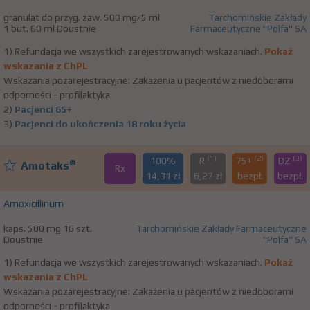
granulat do przyg. zaw. 500 mg/5 ml
Tarchomińskie Zakłady
1 but. 60 ml Doustnie
Farmaceutyczne "Polfa" SA
1) Refundacja we wszystkich zarejestrowanych wskazaniach.
Pokaż
wskazania z ChPL
Wskazania pozarejestracyjne: Zakażenia u pacjentów z niedoborami
odporności - profilaktyka
2)
Pacjenci 65+
3)
Pacjenci do ukończenia 18 roku życia
(1)
(2)
(3)
100%
R
75+
DZ
®
Amotaks
Rx
14,31 zł
6,27 zł
bezpł.
bezpł.
Amoxicillinum
kaps. 500 mg 16 szt.
Tarchomińskie Zakłady Farmaceutyczne
Doustnie
"Polfa" SA
1) Refundacja we wszystkich zarejestrowanych wskazaniach.
Pokaż
wskazania z ChPL
Wskazania pozarejestracyjne: Zakażenia u pacjentów z niedoborami
odporności - profilaktyka