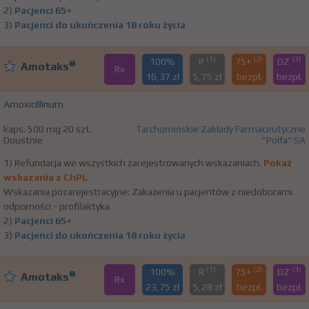
2)
Pacjenci 65+
3)
Pacjenci do ukończenia 18 roku życia
(1)
(2)
(3)
100%
R
75+
DZ
®
Amotaks
Rx
16,37 zł
5,75 zł
bezpł.
bezpł.
Amoxicillinum
kaps. 500 mg 20 szt.
Tarchomińskie Zakłady Farmaceutyczne
Doustnie
"Polfa" SA
1) Refundacja we wszystkich zarejestrowanych wskazaniach.
Pokaż
wskazania z ChPL
Wskazania pozarejestracyjne: Zakażenia u pacjentów z niedoborami
odporności - profilaktyka
2)
Pacjenci 65+
3)
Pacjenci do ukończenia 18 roku życia
(1)
(2)
(3)
100%
R
75+
DZ
®
Amotaks
Rx
23,75 zł
5,28 zł
bezpł.
bezpł.