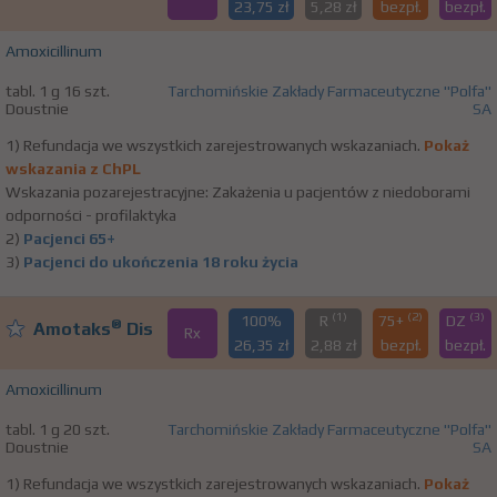
23,75 zł
5,28 zł
bezpł.
bezpł.
Amoxicillinum
tabl. 1 g 16 szt.
Tarchomińskie Zakłady Farmaceutyczne "Polfa"
Doustnie
SA
1) Refundacja we wszystkich zarejestrowanych wskazaniach.
Pokaż
wskazania z ChPL
Wskazania pozarejestracyjne: Zakażenia u pacjentów z niedoborami
odporności - profilaktyka
2)
Pacjenci 65+
3)
Pacjenci do ukończenia 18 roku życia
(1)
(2)
(3)
100%
R
75+
DZ
®
Amotaks
Dis
Rx
26,35 zł
2,88 zł
bezpł.
bezpł.
Amoxicillinum
tabl. 1 g 20 szt.
Tarchomińskie Zakłady Farmaceutyczne "Polfa"
Doustnie
SA
1) Refundacja we wszystkich zarejestrowanych wskazaniach.
Pokaż