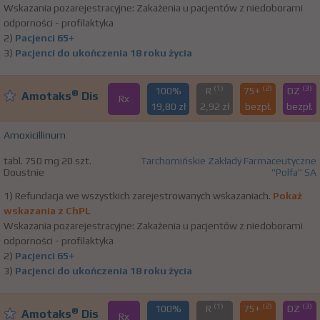
Wskazania pozarejestracyjne: Zakażenia u pacjentów z niedoborami
odporności - profilaktyka
2)
Pacjenci 65+
3)
Pacjenci do ukończenia 18 roku życia
(1)
(2)
(3)
100%
R
75+
DZ
®
Amotaks
Dis
Rx
19,80 zł
2,92 zł
bezpł.
bezpł.
Amoxicillinum
tabl. 750 mg 20 szt.
Tarchomińskie Zakłady Farmaceutyczne
Doustnie
"Polfa" SA
1) Refundacja we wszystkich zarejestrowanych wskazaniach.
Pokaż
wskazania z ChPL
Wskazania pozarejestracyjne: Zakażenia u pacjentów z niedoborami
odporności - profilaktyka
2)
Pacjenci 65+
3)
Pacjenci do ukończenia 18 roku życia
(1)
(2)
(3)
100%
R
75+
DZ
®
Amotaks
Dis
Rx