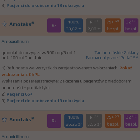
3)
Pacjenci do ukończenia 18 roku życia
(1)
(2)
(3)
100%
R
75+
DZ
®
Amotaks
Rx
38,82 zł
2,88 zł
bezpł.
bezpł.
Amoxicillinum
granulat do przyg. zaw. 500 mg/5 ml 1
Tarchomińskie Zakłady
but. 100 ml Doustnie
Farmaceutyczne "Polfa" SA
1) Refundacja we wszystkich zarejestrowanych wskazaniach.
Pokaż
wskazania z ChPL
Wskazania pozarejestracyjne: Zakażenia u pacjentów z niedoborami
odporności - profilaktyka
2)
Pacjenci 65+
3)
Pacjenci do ukończenia 18 roku życia
(1)
(2)
(3)
100%
R
75+
DZ
®
Amotaks
Rx
26,26 zł
5,55 zł
bezpł.
bezpł.
Amoxicillinum