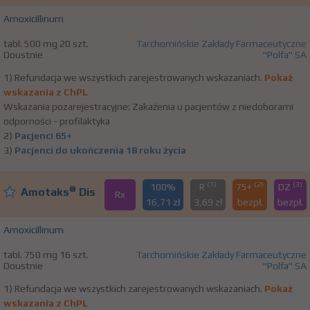
Amoxicillinum
tabl. 500 mg 20 szt.
Tarchomińskie Zakłady Farmaceutyczne
Doustnie
"Polfa" SA
1) Refundacja we wszystkich zarejestrowanych wskazaniach.
Pokaż
wskazania z ChPL
Wskazania pozarejestracyjne: Zakażenia u pacjentów z niedoborami
odporności - profilaktyka
2)
Pacjenci 65+
3)
Pacjenci do ukończenia 18 roku życia
(1)
(2)
(3)
100%
R
75+
DZ
®
Amotaks
Dis
Rx
16,71 zł
3,69 zł
bezpł.
bezpł.
Amoxicillinum
tabl. 750 mg 16 szt.
Tarchomińskie Zakłady Farmaceutyczne
Doustnie
"Polfa" SA
1) Refundacja we wszystkich zarejestrowanych wskazaniach.
Pokaż
wskazania z ChPL