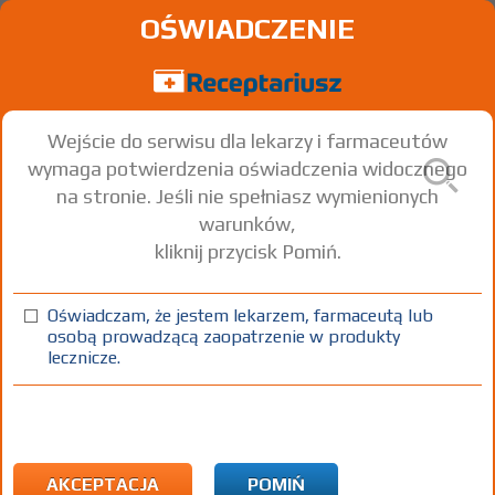
OŚWIADCZENIE
Wejście do serwisu dla lekarzy i farmaceutów
wymaga potwierdzenia oświadczenia widocznego
na stronie. Jeśli nie spełniasz wymienionych
warunków,
kliknij przycisk Pomiń.
Oświadczam, że jestem lekarzem, farmaceutą lub
osobą prowadzącą zaopatrzenie w produkty
lecznicze.
Znaleziono wyników:
92
Strona
1 z 4
Kopiuj adres strony
ICD10:
H Choroby oka i przydatków oka, ucha i wyrostka
sutkowatego
AKCEPTACJA
POMIŃ
H67 Zapalenie ucha środkowego w przebiegu chorób