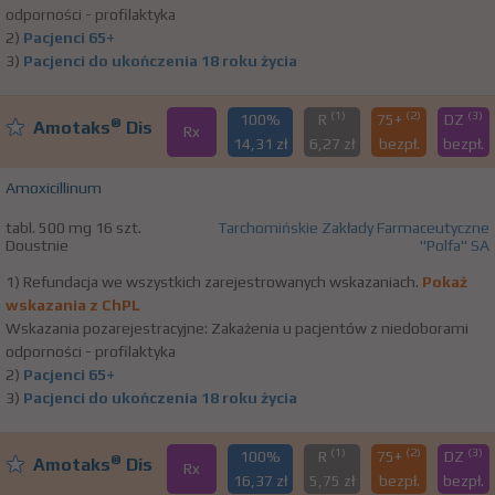
odporności - profilaktyka
2)
Pacjenci 65+
3)
Pacjenci do ukończenia 18 roku życia
(1)
(2)
(3)
100%
R
75+
DZ
®
Amotaks
Dis
Rx
14,31 zł
6,27 zł
bezpł.
bezpł.
Amoxicillinum
tabl. 500 mg 16 szt.
Tarchomińskie Zakłady Farmaceutyczne
Doustnie
"Polfa" SA
1) Refundacja we wszystkich zarejestrowanych wskazaniach.
Pokaż
wskazania z ChPL
Wskazania pozarejestracyjne: Zakażenia u pacjentów z niedoborami
odporności - profilaktyka
2)
Pacjenci 65+
3)
Pacjenci do ukończenia 18 roku życia
(1)
(2)
(3)
100%
R
75+
DZ
®
Amotaks
Dis
Rx
16,37 zł
5,75 zł
bezpł.
bezpł.