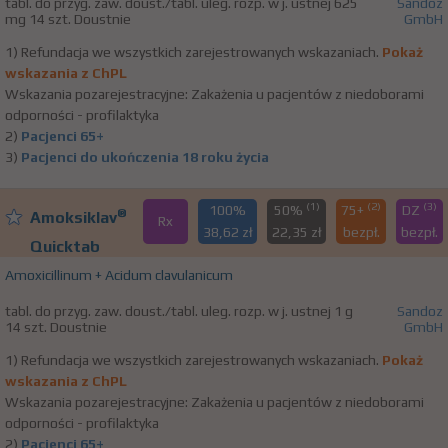
tabl. do przyg. zaw. doust./tabl. uleg. rozp. w j. ustnej 625
Sandoz
mg 14 szt. Doustnie
GmbH
1) Refundacja we wszystkich zarejestrowanych wskazaniach.
Pokaż
wskazania z ChPL
Wskazania pozarejestracyjne: Zakażenia u pacjentów z niedoborami
odporności - profilaktyka
2)
Pacjenci 65+
3)
Pacjenci do ukończenia 18 roku życia
(1)
(2)
(3)
100%
50%
75+
DZ
®
Amoksiklav
Rx
38,62 zł
22,35 zł
bezpł.
bezpł.
Quicktab
Amoxicillinum + Acidum clavulanicum
tabl. do przyg. zaw. doust./tabl. uleg. rozp. w j. ustnej 1 g
Sandoz
14 szt. Doustnie
GmbH
1) Refundacja we wszystkich zarejestrowanych wskazaniach.
Pokaż
wskazania z ChPL
Wskazania pozarejestracyjne: Zakażenia u pacjentów z niedoborami
odporności - profilaktyka
2)
Pacjenci 65+