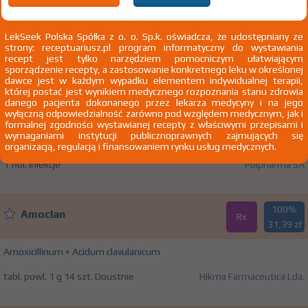
sklasyfikowanych gdzie indziej
H67.0 Zapalenie ucha środkowego w przebiegu
LekSeek Polska Spółka z o. o. Sp.k. oświadcza, że udostępniany ze
chorób bakteryjnych sklasyfikowanych gdzie indziej
strony: receptuariusz.pl program informatyczny do wystawiania
recept jest tylko narzędziem pomocniczym ułatwiającym
sporządzenie recepty, a zastosowanie konkretnego leku w określonej
dawce jest w każdym wypadku elementem indywidualnej terapii,
100%
®
Biofazolin
której postać jest wynikiem medycznego rozpoznania stanu zdrowia
Rx
5,06 zł
danego pacjenta dokonanego przez lekarza medycyny i na jego
wyłączną odpowiedzialność zarówno pod względem medycznym, jak i
formalnej zgodności wystawianej recepty z właściwymi przepisami i
Cefazolinum
wymaganiami instytucji publicznoprawnych zajmujących się
organizacją, regulacją i finansowaniem rynku usług medycznych.
inj. dom./doż. [prosz. do przyg. roztw.] 1 g
Zakłady Farmaceutyczne
1 fiol. Iniekcje
Polpharma SA
100%
Amoclan
Rx
31,39 zł
Amoxicillinum + Acidum clavulanicum
tabl. powl. 1 g 14 szt. Doustnie
Hikma Farmaceutica Lda.