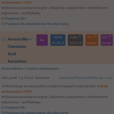
wskazania z ChPL
Wskazania pozarejestracyjne: Zakażenia u pacjentów z niedoborami
odporności - profilaktyka
2)
Pacjenci 65+
3)
Pacjenci do ukończenia 18 roku życia
(1)
(2)
(3)
100%
50%
75+
DZ
Amoxicillin +
Rx
25,26 zł
12,63 zł
bezpł.
bezpł.
Clavulanic
Acid
Aurovitas
Amoxicillinum + Acidum clavulanicum
tabl. powl. 1 g 14 szt. Doustnie
Aurovitas Pharma Polska Sp. z o.o.
1) Refundacja we wszystkich zarejestrowanych wskazaniach.
Pokaż
wskazania z ChPL
Wskazania pozarejestracyjne: Zakażenia u pacjentów z niedoborami
odporności - profilaktyka
2)
Pacjenci 65+
3)
Pacjenci do ukończenia 18 roku życia