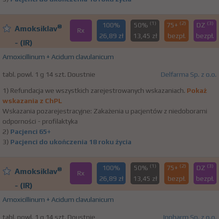
(1)
(2)
(3)
100%
50%
75+
DZ
®
Amoksiklav
Rx
26,89 zł
13,45 zł
bezpł.
bezpł.
- (IR)
Amoxicillinum + Acidum clavulanicum
tabl. powl. 1 g 14 szt. Doustnie
Delfarma Sp. z o.o.
1) Refundacja we wszystkich zarejestrowanych wskazaniach.
Pokaż
wskazania z ChPL
Wskazania pozarejestracyjne: Zakażenia u pacjentów z niedoborami
odporności - profilaktyka
2)
Pacjenci 65+
3)
Pacjenci do ukończenia 18 roku życia
(1)
(2)
(3)
100%
50%
75+
DZ
®
Amoksiklav
Rx
26,89 zł
13,45 zł
bezpł.
bezpł.
- (IR)
Amoxicillinum + Acidum clavulanicum
tabl. powl. 1 g 14 szt. Doustnie
Inpharm Sp. z o.o.