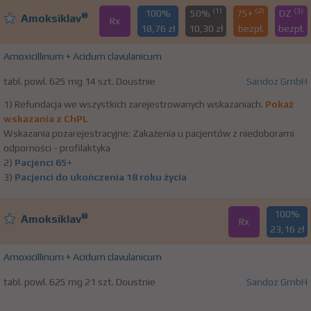
(1)
(2)
(3)
100%
50%
75+
DZ
®
Amoksiklav
Rx
18,76 zł
10,30 zł
bezpł.
bezpł.
Amoxicillinum + Acidum clavulanicum
tabl. powl. 625 mg 14 szt. Doustnie
Sandoz GmbH
1) Refundacja we wszystkich zarejestrowanych wskazaniach.
Pokaż
wskazania z ChPL
Wskazania pozarejestracyjne: Zakażenia u pacjentów z niedoborami
odporności - profilaktyka
2)
Pacjenci 65+
3)
Pacjenci do ukończenia 18 roku życia
100%
®
Amoksiklav
Rx
23,16 zł
Amoxicillinum + Acidum clavulanicum
tabl. powl. 625 mg 21 szt. Doustnie
Sandoz GmbH