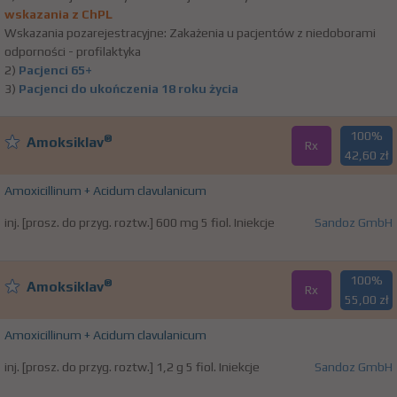
wskazania z ChPL
Wskazania pozarejestracyjne: Zakażenia u pacjentów z niedoborami
odporności - profilaktyka
2)
Pacjenci 65+
3)
Pacjenci do ukończenia 18 roku życia
100%
®
Amoksiklav
Rx
42,60 zł
Amoxicillinum + Acidum clavulanicum
inj. [prosz. do przyg. roztw.] 600 mg 5 fiol. Iniekcje
Sandoz GmbH
100%
®
Amoksiklav
Rx
55,00 zł
Amoxicillinum + Acidum clavulanicum
inj. [prosz. do przyg. roztw.] 1,2 g 5 fiol. Iniekcje
Sandoz GmbH